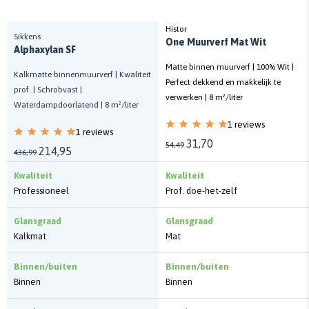
Histor
Sikkens
One Muurverf Mat Wit
Alphaxylan SF
Matte binnen muurverf | 100% Wit |
Kalkmatte binnenmuurverf | Kwaliteit
Perfect dekkend en makkelijk te
prof. | Schrobvast |
verwerken | 8 m²/liter
Waterdampdoorlatend | 8 m²/liter
1 reviews
1 reviews
31,70
54,49
214,95
436,99
Kwaliteit
Kwaliteit
Professioneel
Prof. doe-het-zelf
Glansgraad
Glansgraad
Kalkmat
Mat
Binnen/buiten
Binnen/buiten
Binnen
Binnen