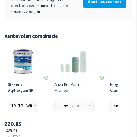
Start keuzecheck
check of deze muurverf de juiste
keuze is voor jou
Aanbevolen combinatie
Sikkens
Anza Pro Verfrol
Progold Texkw
Alphaxylan SF
Micmex
Classic 7960
220,05
238,46
Incl. BTW