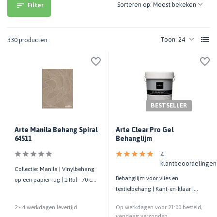
Sorteren op:
Filter
Toon:
330 producten
BESTSELLER
Arte Manila Behang Spiral
Arte Clear Pro Gel
64511
Behanglijm
4
klantbeoordelingen
Collectie: Manila | Vinylbehang
Behanglijm voor vlies en
op een papier rug | 1 Rol - 70 cm
textielbehang | Kant-en-klaar |
x 10,05 mtr
Kwaliteit prof.
2 - 4 werkdagen levertijd
Op werkdagen voor 21:00 besteld,
vandaag verzonden