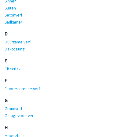
Binnen
Buiten
Betonverf
Badkamer
D
Duurzame verf
Dakcoating
E
Effectlak
F
Fluorescerende verf
G
Grondverf
Garagevloer verf
H
Hoogglans