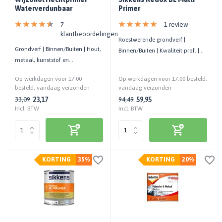
Waterverdunbaar
Primer
7
1 review
klantbeoordelingen
Roestwerende grondverf |
Grondverf | Binnen/Buiten | Hout,
Binnen/Buiten | Kwaliteit prof. |
metaal, kunststof en
Geschikt voor div. ondergronden
steenachtige ondergronden
Op werkdagen voor 17:00
Op werkdagen voor 17:00 besteld,
besteld, vandaag verzonden
vandaag verzonden
23,17
59,95
33,09
94,49
Incl. BTW
Incl. BTW
KORTING
35%
KORTING
20%