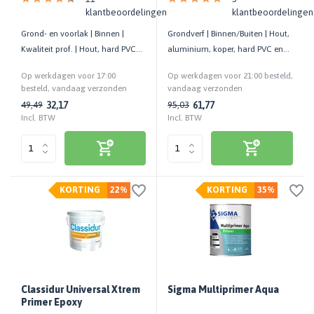
klantbeoordelingen
klantbeoordelingen
Grond- en voorlak | Binnen |
Grondverf | Binnen/Buiten | Hout,
Kwaliteit prof. | Hout, hard PVC
aluminium, koper, hard PVC en
en andere kunststoffen
zinken oppervlakken
Op werkdagen voor 17:00
Op werkdagen voor 21:00 besteld,
besteld, vandaag verzonden
vandaag verzonden
32,17
61,77
49,49
95,03
Incl. BTW
Incl. BTW
KORTING
22%
KORTING
35%
Classidur Universal Xtrem
Sigma Multiprimer Aqua
Primer Epoxy