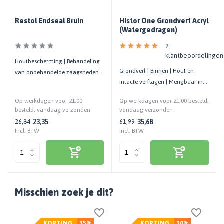
Restol Endseal Bruin
Histor One Grondverf Acryl
(Watergedragen)
2
klantbeoordelingen
Houtbescherming | Behandeling
Grondverf | Binnen | Hout en
van onbehandelde zaagsneden
intacte verflagen | Mengbaar in
en gaten in verduurzaamd hout
alle kleuren
Op werkdagen voor 21:00
Op werkdagen voor 21:00 besteld,
besteld, vandaag verzonden
vandaag verzonden
23,35
35,68
26,84
61,99
Incl. BTW
Incl. BTW
Misschien zoek je dit?
KORTING
35%
KORTING
30%