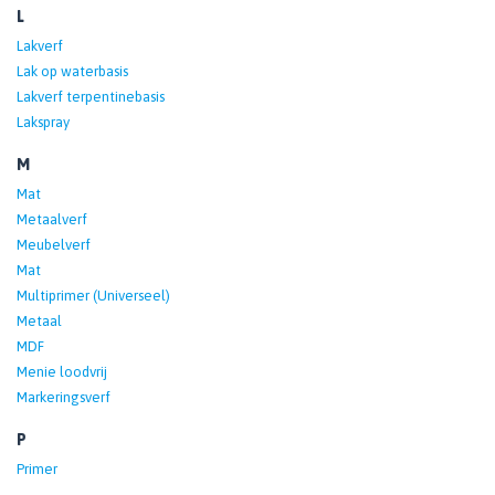
L
Lakverf
Lak op waterbasis
Lakverf terpentinebasis
Lakspray
M
Mat
Metaalverf
Meubelverf
Mat
Multiprimer (Universeel)
Metaal
MDF
Menie loodvrij
Markeringsverf
P
Primer