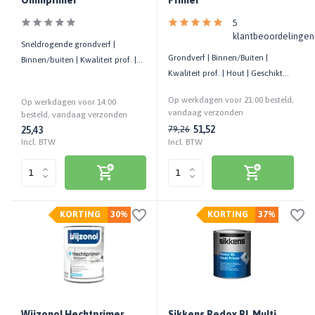
Omniprimer
Primer
5
klantbeoordelingen
Sneldrogende grondverf |
Grondverf | Binnen/Buiten |
Binnen/buiten | Kwaliteit prof. |
Kwaliteit prof. | Hout | Geschikt
Isolerend op hout | Roestwerend
voor kinderspeelgoed
Op werkdagen voor 21:00 besteld,
Op werkdagen voor 14:00
vandaag verzonden
besteld, vandaag verzonden
51,52
79,26
25,43
Incl. BTW
Incl. BTW
KORTING
30%
KORTING
37%
Wijzonol Hechtprimer
Sikkens Redox BL Multi