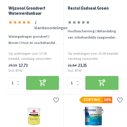
Wijzonol Grondverf
Restol Endseal Groen
Waterverdunbaar
2
klantbeoordelingen
Houtbescherming | Behandeling
Watergedragen grondverf |
van onbehandelde zaagsneden
Binnen | Hout en voorbehandelde
en gaten in verduurzaamd hout
ondergronden
Op werkdagen voor 17:00
Op werkdagen voor 21:00 besteld,
besteld, vandaag verzonden
vandaag verzonden
17,73
23,35
29,55
26,84
Incl. BTW
Incl. BTW
KORTING
30%