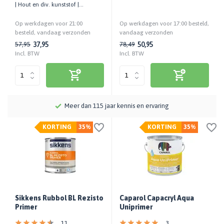
| Hout en div. kunststof |
Isolerend op hout | Roestwerend
Sneldrogend | 13 m²/liter
Op werkdagen voor 21:00
Op werkdagen voor 17:00 besteld,
besteld, vandaag verzonden
vandaag verzonden
37,95
50,95
57,95
78,49
Incl. BTW
Incl. BTW
Meer dan 115 jaar kennis en ervaring
KORTING
35%
KORTING
35%
Sikkens Rubbol BL Rezisto
Caparol Capacryl Aqua
Primer
Uniprimer
11
3