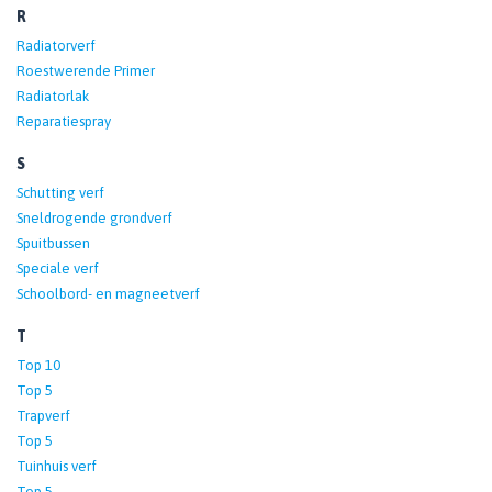
R
Radiatorverf
Roestwerende Primer
Radiatorlak
Reparatiespray
S
Schutting verf
Sneldrogende grondverf
Spuitbussen
Speciale verf
Schoolbord- en magneetverf
T
Top 10
Top 5
Trapverf
Top 5
Tuinhuis verf
Top 5