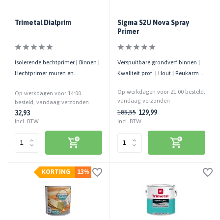
Trimetal Dialprim
Sigma S2U Nova Spray
Primer
Isolerende hechtprimer | Binnen |
Verspuitbare grondverf binnen |
Hechtprimer muren en
Kwaliteit prof. | Hout | Reukarm |
(geglazuurde) gladde
6 m²/liter
Op werkdagen voor 21:00 besteld,
Op werkdagen voor 14:00
ondergronden
vandaag verzonden
besteld, vandaag verzonden
129,99
185,55
32,93
Incl. BTW
Incl. BTW
KORTING
13%