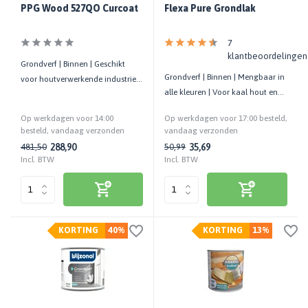
PPG Wood 527QO Curcoat
Flexa Pure Grondlak
7
klantbeoordelingen
Grondverf | Binnen | Geschikt
Grondverf | Binnen | Mengbaar in
voor houtverwerkende industrie |
alle kleuren | Voor kaal hout en
Gietcoating
hard kunststof
Op werkdagen voor 14:00
Op werkdagen voor 17:00 besteld,
besteld, vandaag verzonden
vandaag verzonden
288,90
35,69
481,50
50,99
Incl. BTW
Incl. BTW
KORTING
40%
KORTING
13%