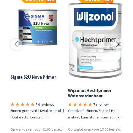
Sigma S2U Nova Primer
em
Res
Wijzonol Hechtprimer
Waterverdunbaar
34 reviews
7 reviews
Binnen grondverf | Kwaliteit prof. |
Grondverf | Binnen/Buiten | Hout,
Hout
Hout en div. kunststof |
metaal, kunststof en steenachtige
van 
met
Sneldrogend | 13 m²/liter
ondergronden
gate
eld,
Op werkdagen voor 21:00 besteld,
Op werkdagen voor 17:00 besteld,
Op w