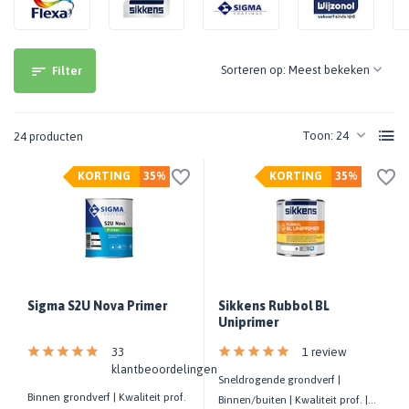
Sorteren op:
Filter
Toon:
24 producten
KORTING
35%
KORTING
35%
Sigma S2U Nova Primer
Sikkens Rubbol BL
Uniprimer
33
1 review
klantbeoordelingen
Sneldrogende grondverf |
Binnen grondverf | Kwaliteit prof.
Binnen/buiten | Kwaliteit prof. |