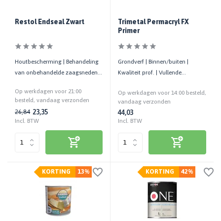
Restol Endseal Zwart
Trimetal Permacryl FX
Primer
Houtbescherming | Behandeling
Grondverf | Binnen/buiten |
van onbehandelde zaagsneden
Kwaliteit prof. | Vullende
en gaten in verduurzaamd hout
eigenschappen en goede vloei
Op werkdagen voor 21:00
Op werkdagen voor 14:00 besteld,
besteld, vandaag verzonden
vandaag verzonden
23,35
26,84
44,03
Incl. BTW
Incl. BTW
KORTING
13%
KORTING
42%