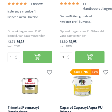
1 review
11
klantbeoordelingen
Isolerende grondverf |
Binnen/Buiten grondverf |
Binnen/Buiten | Diverse
Kwaliteit prof. | Diverse
ondergronden | Af te werken met
ondergronden | Roestwerend |
alle verf
Op werkdagen voor 21:00
Op werkdagen voor 21:00 besteld,
Waterged.
besteld, vandaag verzonden
vandaag verzonden
34,13
34,95
43,76
53,50
Incl. BTW
Incl. BTW
KORTING
35%
Trimetal Permacryl
Caparol Capacryl Aqua PU