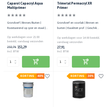
Caparol Capacryl Aqua
Trimetal Permacryl XR
Multiprimer
Primer
Grondverf | Binnen/Buiten |
Grondverf en voorlak | Binnen en
Roestwerend op ijzer en staal |
buiten | Kwaliteit prof. | Geschikt
Isoleert bestanddelen van hout
voor hout
Op werkdagen voor 21:00
Op werkdagen voor 14:00 besteld,
besteld, vandaag verzonden
vandaag verzonden
151,29
232,76
27,91
Incl. BTW
Incl. BTW
KORTING
40%
KORTING
30%