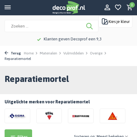
0
Kies je kleur
Klanten geven Decoprof een 9,3
Terug
Home
Materialen
Vulmiddelen
Overige
Reparatiemortel
Reparatiemortel
Uitgelichte merken voor Reparatiemortel
Sorteren op:
Filter