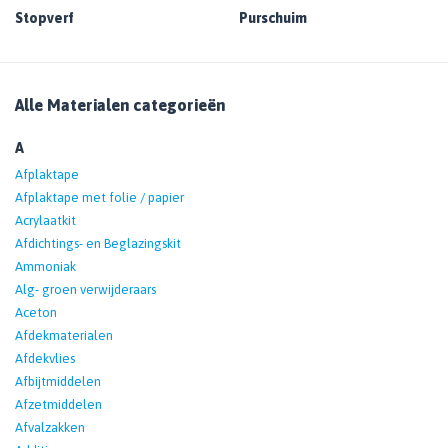
Stopverf
Purschuim
Alle Materialen categorieën
A
Afplaktape
Afplaktape met folie / papier
Acrylaatkit
Afdichtings- en Beglazingskit
Ammoniak
Alg- groen verwijderaars
Aceton
Afdekmaterialen
Afdekvlies
Afbijtmiddelen
Afzetmiddelen
Afvalzakken