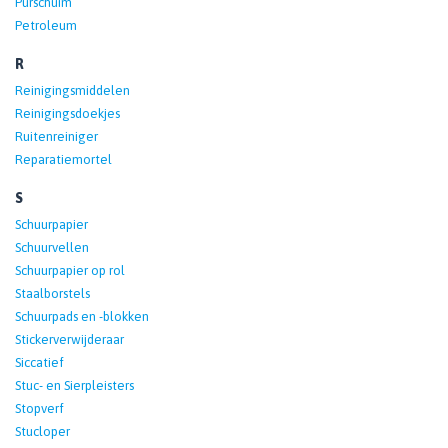
Purschuim
Petroleum
R
Reinigingsmiddelen
Reinigingsdoekjes
Ruitenreiniger
Reparatiemortel
S
Schuurpapier
Schuurvellen
Schuurpapier op rol
Staalborstels
Schuurpads en -blokken
Stickerverwijderaar
Siccatief
Stuc- en Sierpleisters
Stopverf
Stucloper