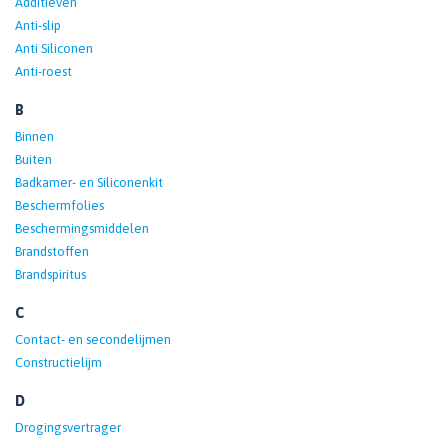
Additieven
Anti-slip
Anti Siliconen
Anti-roest
B
Binnen
Buiten
Badkamer- en Siliconenkit
Beschermfolies
Beschermingsmiddelen
Brandstoffen
Brandspiritus
C
Contact- en secondelijmen
Constructielijm
D
Drogingsvertrager