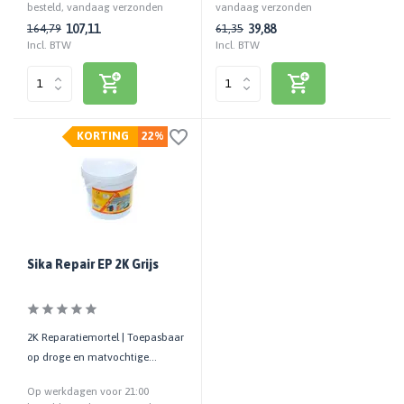
besteld, vandaag verzonden
vandaag verzonden
107,11
39,88
164,79
61,35
Incl. BTW
Incl. BTW
KORTING
22%
Sika Repair EP 2K Grijs
2K Reparatiemortel | Toepasbaar
op droge en matvochtige
betonnen ondergronden | 15 KG
Op werkdagen voor 21:00