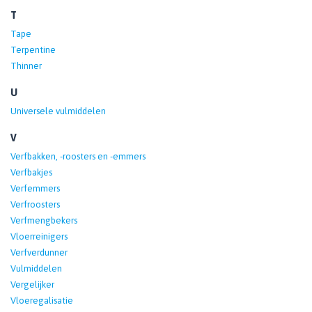
T
Tape
Terpentine
Thinner
U
Universele vulmiddelen
V
Verfbakken, -roosters en -emmers
Verfbakjes
Verfemmers
Verfroosters
Verfmengbekers
Vloerreinigers
Verfverdunner
Vulmiddelen
Vergelijker
Vloeregalisatie