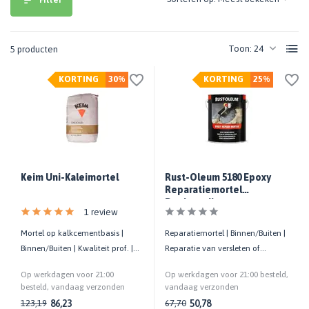
Toon:
5 producten
KORTING
30%
KORTING
25%
Keim Uni-Kaleimortel
Rust-Oleum 5180 Epoxy
Reparatiemortel
Donkergrijs
1 review
Mortel op kalkcementbasis |
Reparatiemortel | Binnen/Buiten |
Binnen/Buiten | Kwaliteit prof. |
Reparatie van versleten of
Schimmelwerend | 20 KG
beschadigd beton | 2,5 KG
Op werkdagen voor 21:00
Op werkdagen voor 21:00 besteld,
besteld, vandaag verzonden
vandaag verzonden
86,23
50,78
123,19
67,70