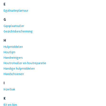
E
Egalisatieplamuur
G
Gipsplaatvuller
Gezichtsbescherming
H
Hulpmiddelen
Houtlijm
Handreinigers
Houtrotvuller en houtreparatie
Handige hulpmiddelen
Handschoenen
I
Inzetbak
K
Kit en lijm