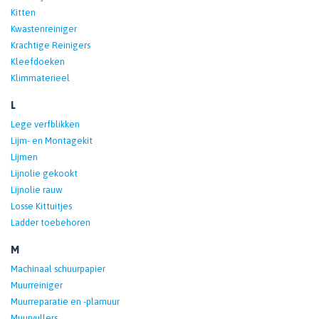
Kitten
Kwastenreiniger
Krachtige Reinigers
Kleefdoeken
Klimmaterieel
L
Lege verfblikken
Lijm- en Montagekit
Lijmen
Lijnolie gekookt
Lijnolie rauw
Losse Kittuitjes
Ladder toebehoren
M
Machinaal schuurpapier
Muurreiniger
Muurreparatie en -plamuur
Muurvullers