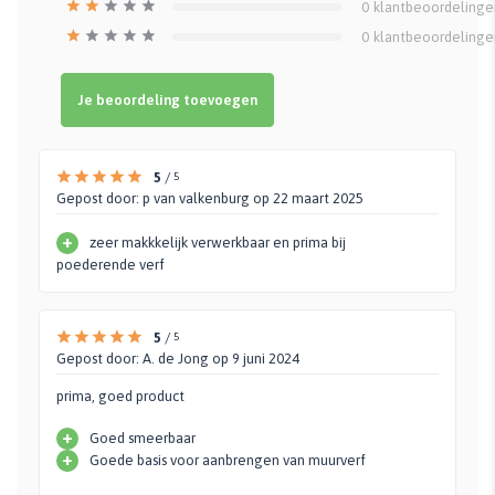
0
klantbeoordelinge
0
klantbeoordelinge
Je beoordeling toevoegen
5
/
5
Gepost door:
p van valkenburg
op 22 maart 2025
Ge
Uit
+
zeer makkkelijk verwerkbaar en prima bij
poederende verf
+
-
5
/
5
Gepost door:
A. de Jong
op 9 juni 2024
prima, goed product
+
Goed smeerbaar
+
Goede basis voor aanbrengen van muurverf