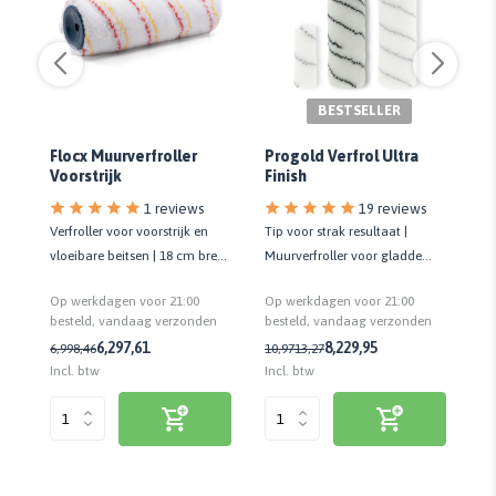
BESTSELLER
D
Flocx Muurverfroller
Progold Verfrol Ultra
Ve
Voorstrijk
Finish
1 reviews
19 reviews
oor
Verfroller voor voorstrijk en
Tip voor strak resultaat |
Ve
vloeibare beitsen | 18 cm breed
Muurverfroller voor gladde
ve
| Kwaliteit standaard
ondergronden | Kwaliteit prof.
fl
Op werkdagen voor 21:00
Op werkdagen voor 21:00
Op
n
besteld, vandaag verzonden
besteld, vandaag verzonden
be
6,29
7,61
8,22
9,95
6,99
8,46
10,97
13,27
4,
Incl. btw
Incl. btw
Inc