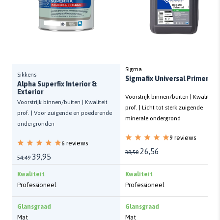
Sigma
Sikkens
Sigmafix Universal Primer
Alpha Superfix Interior &
Exterior
Voorstrijk binnen/buiten | Kwaliteit
Voorstrijk binnen/buiten | Kwaliteit
prof. | Licht tot sterk zuigende
prof. | Voor zuigende en poederende
minerale ondergrond
ondergronden
9 reviews
6 reviews
26,56
38,50
39,95
54,49
Kwaliteit
Kwaliteit
Professioneel
Professioneel
Glansgraad
Glansgraad
Mat
Mat