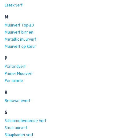
Latex verf
M
Muurverf Top-10
Muurverf binnen
Metallic muurverf
Muurverf op kleur
P
Plafondverf
Primer Muurverf
Per ruimte
R
Renovatieverf
S
Schimmelwerende Verf
Structuurverf
Slaapkamer verf