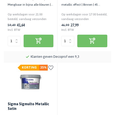
Mengbaar in bijna alle kleuren |
metallic effect | Binnen | 45
Mooi glans effect
metallic kleuren mogelijk
Op werkdagen voor 21:00
Op werkdagen voor 17:00 besteld,
besteld, vandaag verzonden
vandaag verzonden
41,64
27,99
59,49
46,99
Incl. BTW
Incl. BTW
Meer dan 115 jaar kennis en ervaring
KORTING
35%
Sigma Sigmulto Metallic
Satin