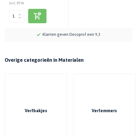
Incl. BTW
.
Klanten geven Decoprof een 9,3
Overige categorieën in Materialen
Verfbakjes
Verfemmers