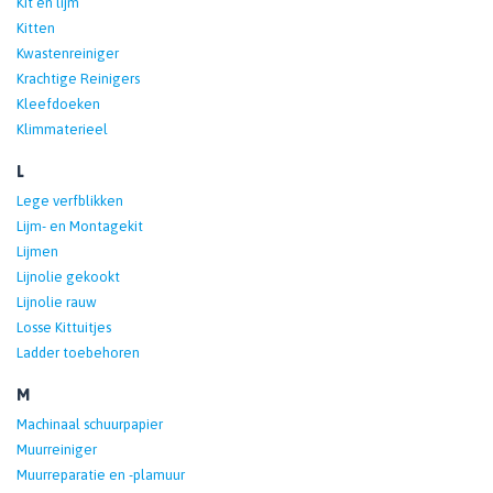
Kit en lijm
Kitten
Kwastenreiniger
Krachtige Reinigers
Kleefdoeken
Klimmaterieel
L
Lege verfblikken
Lijm- en Montagekit
Lijmen
Lijnolie gekookt
Lijnolie rauw
Losse Kittuitjes
Ladder toebehoren
M
Machinaal schuurpapier
Muurreiniger
Muurreparatie en -plamuur