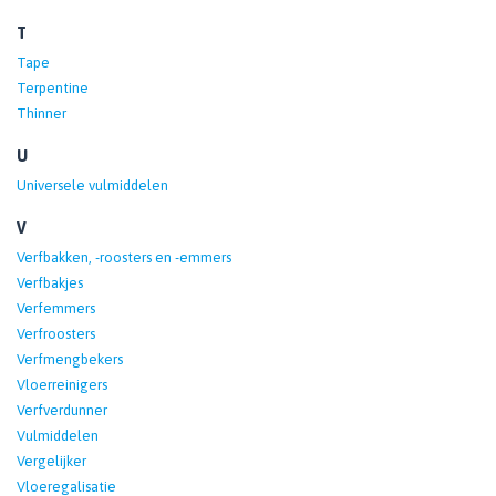
T
Tape
Terpentine
Thinner
U
Universele vulmiddelen
V
Verfbakken, -roosters en -emmers
Verfbakjes
Verfemmers
Verfroosters
Verfmengbekers
Vloerreinigers
Verfverdunner
Vulmiddelen
Vergelijker
Vloeregalisatie