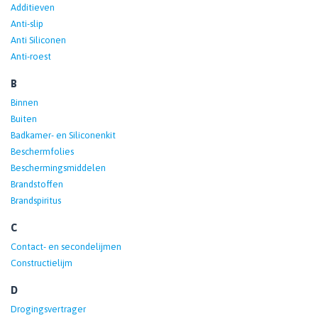
Additieven
Anti-slip
Anti Siliconen
Anti-roest
B
Binnen
Buiten
Badkamer- en Siliconenkit
Beschermfolies
Beschermingsmiddelen
Brandstoffen
Brandspiritus
C
Contact- en secondelijmen
Constructielijm
D
Drogingsvertrager