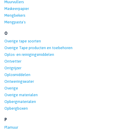
Muurvullers
Maskeerpapier
Mengbekers
Mengpasta's
O
Overige tape soorten
Overige Tape producten en toebehoren
Oplos- en reinigingsmiddelen
Ontvetter
Ontgrijzer
Oplosmiddelen
Ontweringswater
Overige
Overige materialen
Opbergmaterialen
Opbergboxen
P
Plamuur