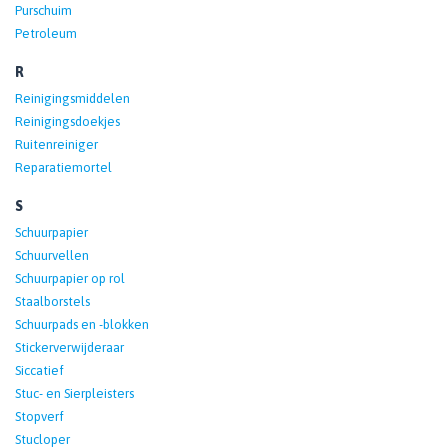
Purschuim
Petroleum
R
Reinigingsmiddelen
Reinigingsdoekjes
Ruitenreiniger
Reparatiemortel
S
Schuurpapier
Schuurvellen
Schuurpapier op rol
Staalborstels
Schuurpads en -blokken
Stickerverwijderaar
Siccatief
Stuc- en Sierpleisters
Stopverf
Stucloper