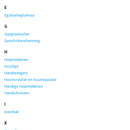
E
Egalisatieplamuur
G
Gipsplaatvuller
Gezichtsbescherming
H
Hulpmiddelen
Houtlijm
Handreinigers
Houtrotvuller en houtreparatie
Handige hulpmiddelen
Handschoenen
I
Inzetbak
K