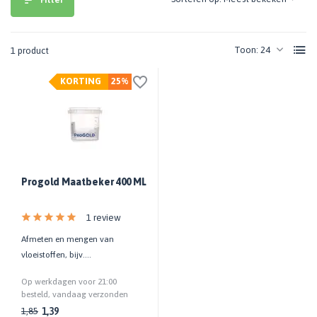
Toon:
1 product
KORTING
25%
Progold Maatbeker 400 ML
1 review
Afmeten en mengen van
vloeistoffen, bijv.
houtimpregneer | Met
Op werkdagen voor 21:00
maatverdeling | Tot 250 ml
besteld, vandaag verzonden
1,39
1,85