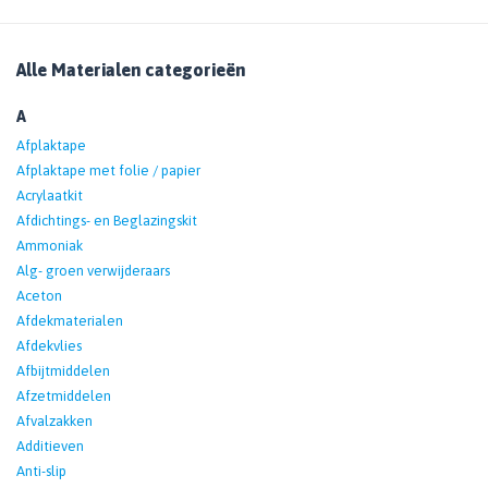
Alle Materialen categorieën
A
Afplaktape
Afplaktape met folie / papier
Acrylaatkit
Afdichtings- en Beglazingskit
Ammoniak
Alg- groen verwijderaars
Aceton
Afdekmaterialen
Afdekvlies
Afbijtmiddelen
Afzetmiddelen
Afvalzakken
Additieven
Anti-slip