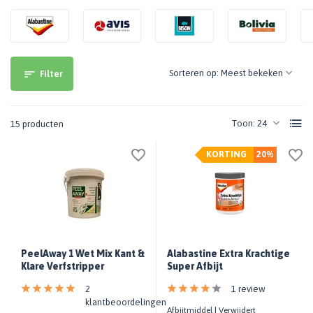
Sorteren op:
Filter
Toon:
15 producten
KORTING
20%
PeelAway 1 Wet Mix Kant &
Alabastine Extra Krachtige
Klare Verfstripper
Super Afbijt
2
1 review
klantbeoordelingen
Afbijtmiddel | Verwijdert