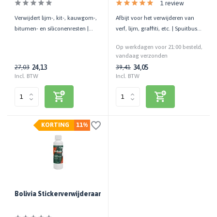
1 review
Verwijdert lijm-, kit-, kauwgom-,
Afbijt voor het verwijderen van
bitumen- en siliconenresten |
verf, lijm, graffiti, etc. | Spuitbus |
Binnen/Buiten | 500 ML
500 ML
Op werkdagen voor 21:00 besteld,
vandaag verzonden
24,13
34,05
27,03
39,41
Incl. BTW
Incl. BTW
KORTING
11%
Bolivia Stickerverwijderaar