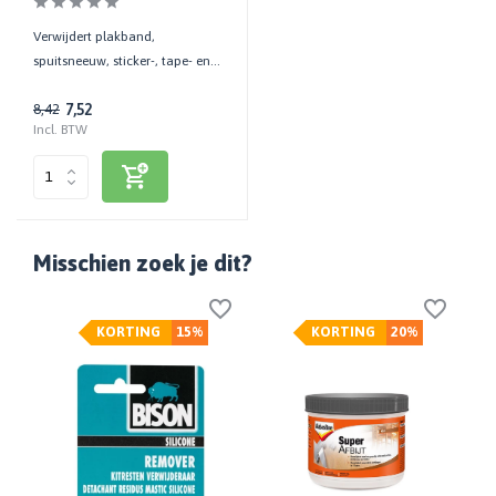
Verwijdert plakband,
spuitsneeuw, sticker-, tape- en
rubberlijm| Binnen/Buiten | 250
7,52
8,42
ML
Incl. BTW
Misschien zoek je dit?
KORTING
15%
KORTING
20%