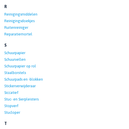
R
Reinigingsmiddelen
Reinigingsdoekjes
Ruitenreiniger
Reparatiemortel
S
Schuurpapier
Schuurvellen
Schuurpapier op rol
Staalborstels
Schuurpads en -blokken
Stickerverwijderaar
Siccatief
Stuc- en Sierpleisters
Stopverf
Stucloper
T