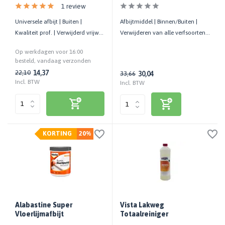
1 review
Universele afbijt | Buiten |
Afbijtmiddel | Binnen/Buiten |
Kwaliteit prof. | Verwijderd vrijwel
Verwijderen van alle verfsoorten |
elke verf en lijmsoort
1 liter
Op werkdagen voor 16:00
besteld, vandaag verzonden
14,37
22,10
30,04
33,66
Incl. BTW
Incl. BTW
KORTING
20%
Alabastine Super
Vista Lakweg
Vloerlijmafbijt
Totaalreiniger