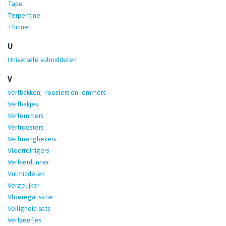
Tape
Terpentine
Thinner
U
Universele vulmiddelen
V
Verfbakken, -roosters en -emmers
Verfbakjes
Verfemmers
Verfroosters
Verfmengbekers
Vloerreinigers
Verfverdunner
Vulmiddelen
Vergelijker
Vloeregalisatie
Veiligheid sets
Verfzeefjes