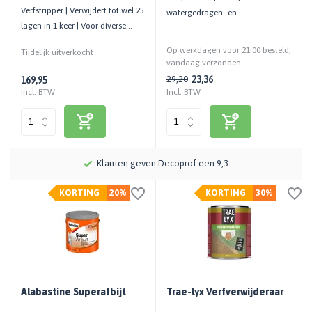
Verfstripper | Verwijdert tot wel 25
watergedragen- en
lagen in 1 keer | Voor diverse
oplosmiddelhoudende verf en
ondergronden | 20 KG
beits | 1 LTR
Op werkdagen voor 21:00 besteld,
Tijdelijk uitverkocht
vandaag verzonden
23,36
29,20
169,95
Incl. BTW
Incl. BTW
Meer dan 115 jaar kennis en ervaring
KORTING
20%
KORTING
30%
Alabastine Superafbijt
Trae-lyx Verfverwijderaar