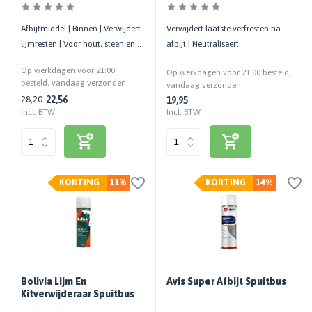
Afbijtmiddel | Binnen | Verwijdert
Verwijdert laatste verfresten na
lijmresten | Voor hout, steen en
afbijt | Neutraliseert
metaal | 1 LTR
achtergebleven afbijt | 1 LTR
Op werkdagen voor 21:00
Op werkdagen voor 21:00 besteld,
besteld, vandaag verzonden
vandaag verzonden
22,56
28,20
19,95
Incl. BTW
Incl. BTW
KORTING
11%
KORTING
14%
Bolivia Lijm En
Avis Super Afbijt Spuitbus
Kitverwijderaar Spuitbus