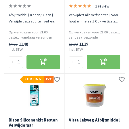
1 review
Afbijtmiddel | Binnen/Buiten |
Verwijdert alle verfsoorten | Voor
Verwijdert alle soorten verf en
hout en metaal | Ook verticale
vernis | Div. ondergronden
oppervlakken
Op werkdagen voor 21:00
Op werkdagen voor 21:00 besteld,
besteld, vandaag verzonden
vandaag verzonden
11,48
11,19
14,35
15,98
Incl. BTW
Incl. BTW
KORTING
15%
Bison Siliconenkit Resten
Vista Lakweg Afbijtmiddel
Verwijderaar