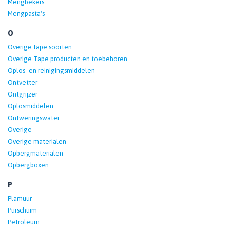
Mengbekers
Mengpasta's
O
Overige tape soorten
Overige Tape producten en toebehoren
Oplos- en reinigingsmiddelen
Ontvetter
Ontgrijzer
Oplosmiddelen
Ontweringswater
Overige
Overige materialen
Opbergmaterialen
Opbergboxen
P
Plamuur
Purschuim
Petroleum