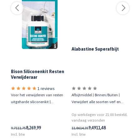
Nel
Alabastine Superafbijt
ar
Bison Siliconenkit Resten
Verwijderaar
1 reviews
Voor het verwijderen van resten
Afbijtmiddel | Binnen/Buiten |
Unive
oor
uitgeharde siliconenkit |
Verwijdert alle soorten verf en
prof.
e
Binnen/Buiten | 100 ML
vernis | Div. ondergronden
en l
Op werkdagen voor 21:00 besteld,
Op w
eld,
vandaag verzonden
van
8,26
9,99
9,49
11,48
9,71
11,75
11,86
14,35
18,2
Incl. btw
Incl. btw
Incl.