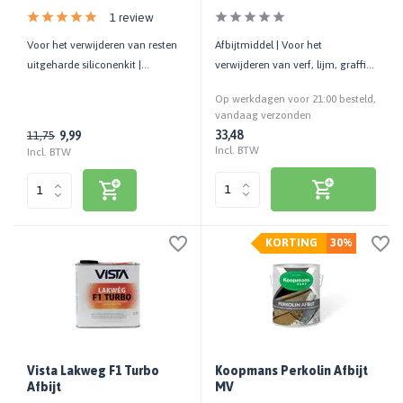
1 review
Voor het verwijderen van resten
Afbijtmiddel | Voor het
uitgeharde siliconenkit |
verwijderen van verf, lijm, graffiti
Binnen/Buiten | 100 ML
| Biologisch afbreekbaar
Op werkdagen voor 21:00 besteld,
vandaag verzonden
33,48
9,99
11,75
Incl. BTW
Incl. BTW
KORTING
30%
Vista Lakweg F1 Turbo
Koopmans Perkolin Afbijt
Afbijt
MV