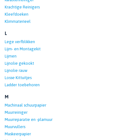
Krachtige Reinigers
Kleefdoeken
Klimmaterieel
L
Lege verfblikken
Lijm- en Montagekit
Lijmen
Lijnolie gekookt
Lijnolie rauw
Losse Kittuitjes
Ladder toebehoren
M
Machinaal schuurpapier
Muurreiniger
Muurreparatie en -plamuur
Muurvullers
Maskeerpapier