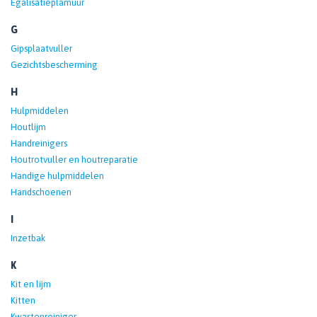
Egalisatieplamuur
G
Gipsplaatvuller
Gezichtsbescherming
H
Hulpmiddelen
Houtlijm
Handreinigers
Houtrotvuller en houtreparatie
Handige hulpmiddelen
Handschoenen
I
Inzetbak
K
Kit en lijm
Kitten
Kwastenreiniger