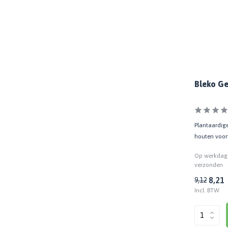
Bleko Ge
Plantaardige
houten voor
Op werkdage
verzonden
8,21
9,12
Incl. BTW