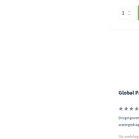
Global P
Drogingsvert
watergedrag
Op werkdage