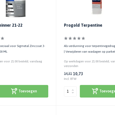
inner 21-22
Progold Terpentine
eciaal voor Sigmetal Zinccoat 3-
Als verdunning voor terpentinegedra
500 ML
| Verwijderen van waslagen op parket
n voor 21:00 besteld, vandaag
Op werkdagen voor 21:00 besteld, v
verzonden
10,73
14,31
Incl. BTW
Toevoegen
Toevoeg