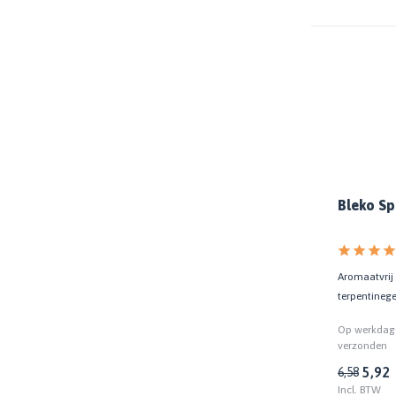
Bleko Sp
Aromaatvrij 
terpentineg
Op werkdage
verzonden
5,92
6,58
Incl. BTW