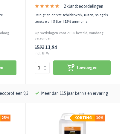
2 klantbeoordelingen
te
Reinigt en ontvet schilderwerk, ruiten, spiegels,
tegels e.d. | 5 liter | 15% ammonia
andaag
Op werkdagen voor 21:00 besteld, vandaag
verzonden
11,94
15,92
Incl. BTW
en
Toevoegen
ecoprof een 9,3
Meer dan 115 jaar kennis en ervaring
25%
KORTING
10%