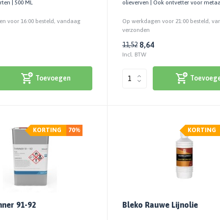
rten | 500 ML
olieverven | Ook ontvetter voor metaa
n voor 16:00 besteld, vandaag
Op werkdagen voor 21:00 besteld, v
verzonden
8,64
11,52
Incl. BTW
Toevoegen
Toevoeg
KORTING
70%
KORTING
ner 91-92
Bleko Rauwe Lijnolie