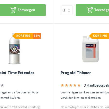
Toevoegen
Toevoeg
KORTING
35%
KORTING
aint Time Extender
Progold Thinner
3 klantbeoordel
rager en verfverdunner | Voor
Voor reinigen van kwasten en verfspui
en verf | 500 ML
Verwijdert lijm- en stickerresten
n voor 16:00 besteld, vandaag
Op werkdagen voor 21:00 besteld, v