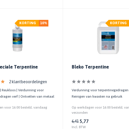
KORTING
10%
KORTING
eciale Terpentine
Bleko Terpentine
2 klantbeoordelingen
| Reukloos | Verdunning voor
Verdunning voor terpentinegedragen v
edragen verf | Ontvetten van metaal
Reinigen van kwasten na gebruik
n voor 16:00 besteld, vandaag
Op werkdagen voor 16:00 besteld, v
verzonden
5,77
6,41
Incl. BTW