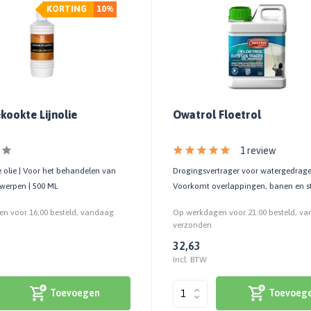
KORTING
10%
kookte Lijnolie
Owatrol Floetrol
1 review
 olie | Voor het behandelen van
Drogingsvertrager voor watergedragen
werpen | 500 ML
Voorkomt overlappingen, banen en s
n voor 16:00 besteld, vandaag
Op werkdagen voor 21:00 besteld, v
verzonden
32,63
Incl. BTW
Toevoegen
Toevoeg