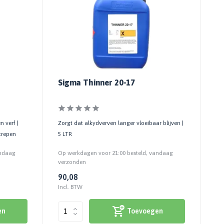
Sigma Thinner 20-17
 verf |
Zorgt dat alkydverven langer vloeibaar blijven |
trepen
5 LTR
andaag
Op werkdagen voor 21:00 besteld, vandaag
verzonden
90,08
Incl. BTW
en
Toevoegen