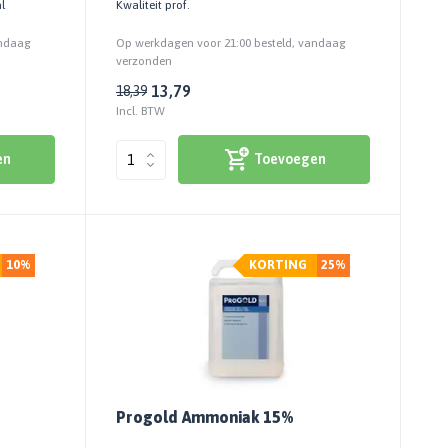
l
Kwaliteit prof.
andaag
Op werkdagen voor 21:00 besteld, vandaag
verzonden
13,79
18,39
Incl. BTW
en
Toevoegen
10%
KORTING
25%
Progold Ammoniak 15%