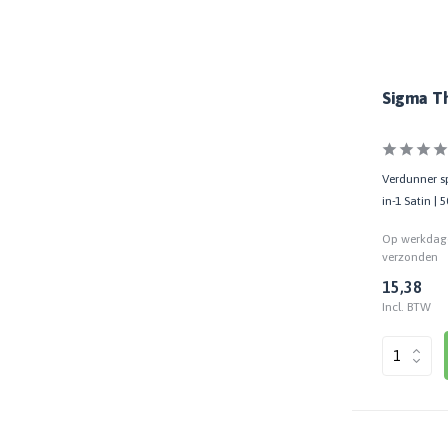
Sigma Th
Verdunner sp
in-1 Satin | 
Op werkdage
verzonden
15,38
Incl. BTW