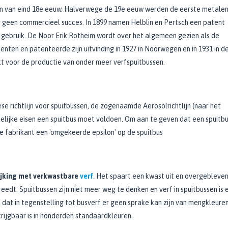
ren van eind 18e eeuw. Halverwege de 19e eeuw werden de eerste metale
geen commercieel succes. In 1899 namen Helblin en Pertsch een patent
d gebruik. De Noor Erik Rotheim wordt over het algemeen gezien als de
nten en patenteerde zijn uitvinding in 1927 in Noorwegen en in 1931 in d
t voor de productie van onder meer verfspuitbussen.​​
se richtlijn voor spuitbussen, de zogenaamde Aerosolrichtlijn (naar het
telijke eisen een spuitbus moet voldoen. Om aan te geven dat een spuitb
de fabrikant een 'omgekeerde epsilon' op de spuitbus
lijking met verkwastbare
verf
. Het spaart een kwast uit en overgebleve
edt. Spuitbussen zijn niet meer weg te denken en verf in spuitbussen is 
 dat in tegenstelling tot busverf er geen sprake kan zijn van mengkleure
rijgbaar is in honderden standaardkleuren.