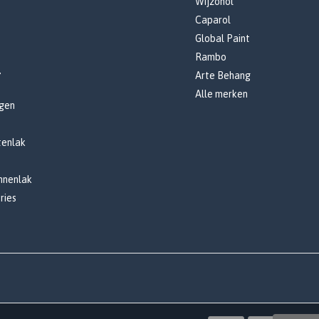
Wijzonol
Caparol
Global Paint
Rambo
r
Arte Behang
Alle merken
gen
tenlak
innenlak
ries