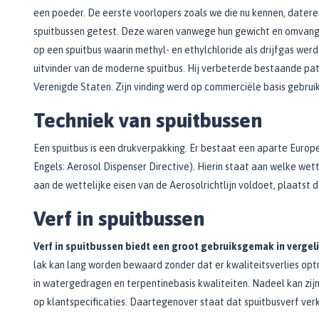
Bekijk alle Spuitbussen
Afbijtmiddelen
een poeder. De eerste voorlopers zoals we die nu kennen, date
Poetsdoeken
Beschermingsmiddelen
spuitbussen getest. Deze waren vanwege hun gewicht en omvang 
Vloerverven
Overige gereedschappen
Wegwerpartikelen
op een spuitbus waarin methyl- en ethylchloride als drijfgas wer
Vloerverf
Additieven
Spackmessen
uitvinder van de moderne spuitbus. Hij verbeterde bestaande pate
Betonverf
Bekijk alle Overige materialen
Spanen
Verenigde Staten. Zijn vinding werd op commerciële basis gebruik
Wegenverf
Televerlengstok
Garagevloer verf
​Techniek van spuitbussen
Handgereedschap
Voorstrijk en primer
Mengstaven
Een spuitbus is een drukverpakking. Er bestaat een aparte Europe
Bekijk alle Vloerverven
Engels: Aerosol Dispenser Directive). Hierin staat aan welke wet
Speciale verf
aan de wettelijke eisen van de Aerosolrichtlijn voldoet, plaatst 
Duurzame verf
​Verf in spuitbussen
Tegelverf
Schoolbord- en magneetverf
Verf in spuitbussen biedt een groot gebruiksgemak in verge
lak kan lang worden bewaard zonder dat er kwaliteitsverlies optre
Kassenwit
in watergedragen en terpentinebasis kwaliteiten. Nadeel kan zijn
Dakcoating
op klantspecificaties. Daartegenover staat dat spuitbusverf verk
Bekijk alle Speciale verf