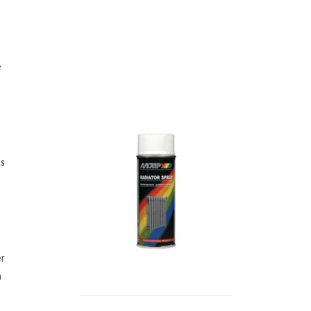
n
e
us
n
er
n