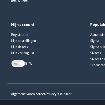
Bekijk meer
Mijn account
Populai
Registreren
Aanbiedin
Mijn bestellingen
Sigma
Mijn tickets
Sigma bui
Mijn verlanglijst
Sikkens
Sikkens b
BTW
Incl.
Productse
Algemene voorwaarden
Privacy
Disclaimer