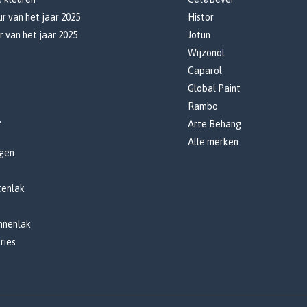
r van het jaar 2025
Histor
r van het jaar 2025
Jotun
Wijzonol
Caparol
Global Paint
Rambo
r
Arte Behang
Alle merken
gen
tenlak
innenlak
ries