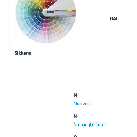
RAL
Sikkens
M
Muurverf
N
Natuurlijke tinten