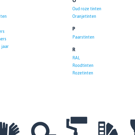
O
Oud roze tinten
tten
Oranjetinten
P
ers
Paarstinten
ners
 jaar
R
RAL
Roodtinten
Rozetinten