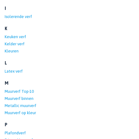
I
Isolerende verf
K
Keuken verf
Kelder verf
Kleuren
L
Latex verf
M
Muurverf Top-10
Muurverf binnen
Metallic muurverf
Muurverf op kleur
P
Plafondverf