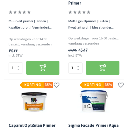
Primer
Muurverf primer | Binnen |
Matte gevelprimer | Buiten |
Kwaliteit prof. | Vermindert
Kwaliteit prof. | Ideaal onder
zuiging van de ondergrond
Global Paint Facade Finish
Op werkdagen voor 16:00 besteld,
Op werkdagen voor 14:00
vandaag verzonden
besteld, vandaag verzonden
45,47
69,95
93,99
Incl. BTW
Incl. BTW
KORTING
35%
KORTING
35%
Caparol OptiSilan Primer
Sigma Facade Primer Aqua