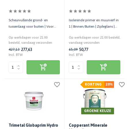
Scheurvullende grond- en
Isolerende primer en muurverf in
tussenlaag voor buiten | Voor
1 | Binnen/Buiten | Zijdeglans |
pleisterwerk en oude
Hoge weerbestendigheid
Op werkdagen voor 21:00
Op werkdagen voor 21:00 besteld,
dispersielagen
besteld, vandaag verzonden
vandaag verzonden
277,63
50,77
427,13
65,09
Incl. BTW
Incl. BTW
KORTING
20%
GROENE KEUZE
Trimetal Globaprim Hydro
Copperant Minerale