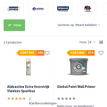
Sorteren op:
Filter
Toon:
13 producten
KORTING
20%
KORTING
35%
Alabastine Extra Voorstrijk
Global Paint Wall Primer
Vlekken Spuitbus
2
klantbeoordelingen
Matte muur- en gevelprimer |