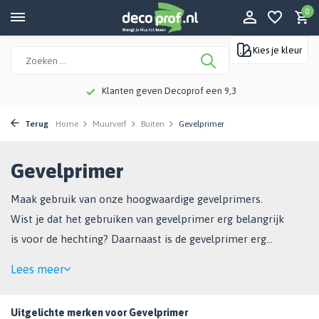
0
Kies je kleur
Meer dan 115 jaar kennis en ervaring
Terug
Home
Muurverf
Buiten
Gevelprimer
Gevelprimer
Maak gebruik van onze hoogwaardige gevelprimers.
Wist je dat het gebruiken van gevelprimer erg belangrijk
is voor de hechting? Daarnaast is de gevelprimer erg
duurzaam en biedt de primer een extra laag
Lees meer
bescherming. Kortom: een top product!
Uitgelichte merken voor Gevelprimer