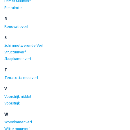
Primer Muurverf
Per ruimte
R
Renovatieverf
S
Schimmelwerende Verf
Structuurverf
Slaapkamer verf
T
Terracotta muurverf
V
Voorstrijkmiddel
Voorstrijk
W
Woonkamer verf
Witte muurverf