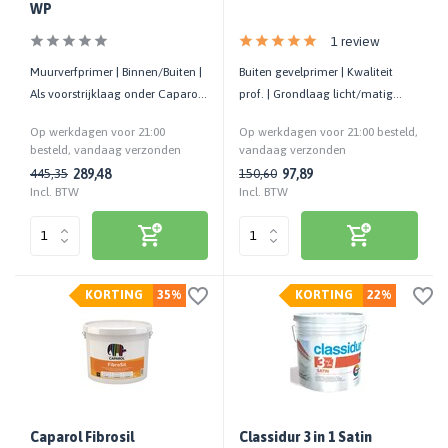
WP
1 review
Muurverfprimer | Binnen/Buiten |
Buiten gevelprimer | Kwaliteit
Als voorstrijklaag onder Caparol
prof. | Grondlaag licht/matig
AmphiSilan en ThermoSan
zuigende minerale ondergrond
Op werkdagen voor 21:00
Op werkdagen voor 21:00 besteld,
besteld, vandaag verzonden
vandaag verzonden
289,48
97,89
445,35
150,60
Incl. BTW
Incl. BTW
KORTING
35%
KORTING
22%
Caparol Fibrosil
Classidur 3 in 1 Satin