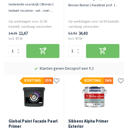
Isolerende voorstrijk | Binnen |
Binnen/Buiten | Kwaliteit prof. |
Isoleert nicotine-, vet-, roet-,
Waterdampdoorlatend
lekkage, etc. | Spuitbus
Op werkdagen voor 21:00
Op werkdagen voor 16:00 besteld,
besteld, vandaag verzonden
vandaag verzonden
11,47
34,40
14,35
52,92
Incl. BTW
Incl. BTW
Meer dan 115 jaar kennis en ervaring
KORTING
35%
KORTING
36%
Global Paint Facade Pearl
Sikkens Alpha Primer
Primer
Exterior