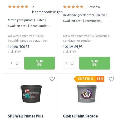
2
1 review
klantbeoordelingen
Dekkende gevelprimer | Buiten |
Matte gevelprimer | Buiten |
Kwaliteit prof. | Vermindert
Kwaliteit prof. | Ideaal onder
zuiging | Bevordert hechting
Global Paint Facade Pearl Mat
Op werkdagen voor 16:00
Op werkdagen voor 17:00 besteld,
besteld, vandaag verzonden
vandaag verzonden
104,57
69,95
160,88
109,49
Incl. BTW
Incl. BTW
KORTING
35%
SPS Wall Primer Plus
Global Paint Facade