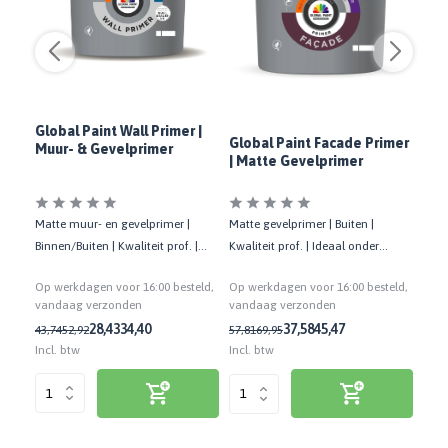
Global Paint Wall Primer |
Sik
Global Paint Facade Primer
Muur- & Gevelprimer
Ext
| Matte Gevelprimer
Bui
Matte muur- en gevelprimer |
Dekk
 in 1
Matte gevelprimer | Buiten |
Binnen/Buiten | Kwaliteit prof. |
Kwal
 Hoge
Kwaliteit prof. | Ideaal onder
Waterdampdoorlatend
zuig
Global Paint Facade Finish
Op werkdagen voor 16:00 besteld,
Op w
eld,
Op werkdagen voor 16:00 besteld,
vandaag verzonden
van
vandaag verzonden
28,43
34,40
37,58
45,47
43,74
52,92
90,4
57,81
69,95
Incl. btw
Incl.
Incl. btw