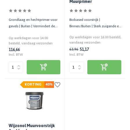
Muurprimer
Grondlaag en hechtprimer voor
Biobased voorstrijk |
gevels | Buiten | Vermindert de
Binnen/Buiten | Sterk zuigende en
zuiging van de ondergrond
licht poederende ondergronden
Op werkdagen voor 16:00 besteld,
Op werkdagen voor 14:00
vandaag verzonden
besteld, vandaag verzonden
51,17
63,96
116,66
Incl. BTW
Incl. BTW
KORTING
40%
Wijzonol Muurvoorstrijk