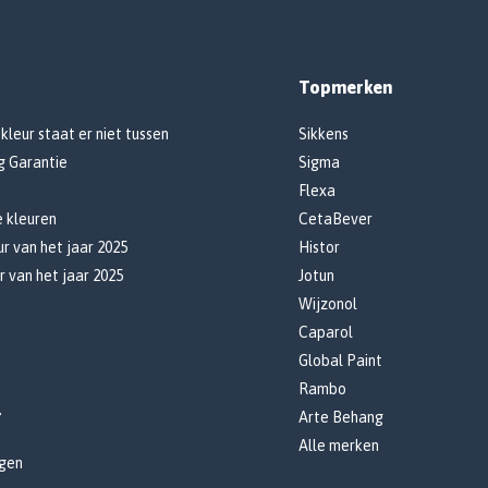
Topmerken
 kleur staat er niet tussen
Sikkens
g Garantie
Sigma
Flexa
e kleuren
CetaBever
r van het jaar 2025
Histor
r van het jaar 2025
Jotun
Wijzonol
Caparol
Global Paint
Rambo
r
Arte Behang
Alle merken
gen