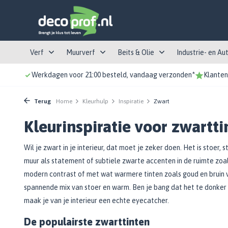
Verf
Muurverf
Beits & Olie
Industrie- en Au
Werkdagen voor 21:00 besteld, vandaag verzonden*
Klanten
Lakverf
Aanbieding en Top-10
Buiten beits
Industrieverf
Soorten behang
Tape
Kwasten
Kleurstalen
Locaties
Top 10
Muurverf Top-10
Dekkende Beits
Meubel- en timmerindustrie
Decoratief behang
Afplaktape
Ronde kwasten
Flexa Pure
Ridderkerk
Terug
Home
Kleurhulp
Inspiratie
Zwart
Hoogglans
Aanbieding
Transparante Beits
Protective coatings
Renovlies
Afplaktape met folie / papier
Platte kwasten
Histor
's Gravendeel
Kleurinspiratie voor zwartti
Halfglans
Impregneerbeits
Additieven en reinigingsmiddelen
Glasvezelbehang
Overige tape soorten
Penselen
Sigma
Dordrecht
Binnen
Zijdeglans
Schutting beits
Wandtegels
Wapeningsband
Texkwasten
Sikkens
Wil je zwart in je interieur, dat moet je zeker doen. Het is stoer,
Autolak
Verhuurbalie
Muurverf binnen
Mat
Schuur en tuinhuis beits
Akoestisch behang
Overige Tape producten en toebehoren
Radiatorkwasten
Kleurenpaletten
muur als statement of subtiele zwarte accenten in de ruimte zoals
Afwasbare muurverf
Basecoats
Schuurmachines
Bekijk alle Lakverf
Bekijk alle Buiten beits
Bekijk alle Kwasten
modern contrast of met wat warmere tinten zoals goud en bruin vo
Lijm
Schuurpapier
Testpotjes
Plafondverf
Primer
Bouwhulpmiddelen
spannende mix van stoer en warm. Ben je bang dat het te donker wo
Binnen verf
Binnenbeits
Verfrollers
Schimmelwerende Verf
Blanke lak
Behanglijm
Schuurvellen
Muurverf
Freesmachines
maak je van je interieur een echte eyecatcher.
Top 5
Voorstrijkmiddel
Kleuren beits
Additieven en reinigingsmiddelen
Glasweefsellijm
Schuurpapier op rol
Lakrollers
Lakverf
Verven & behangen
De populairste zwarttinten
Kozijnen en deuren verf
Bekijk alle Binnen
Meubelbeits
Spuitbussen
Machinaal schuurpapier
Muurverfroller
Kleurbeits
Trappen & kamersteigers