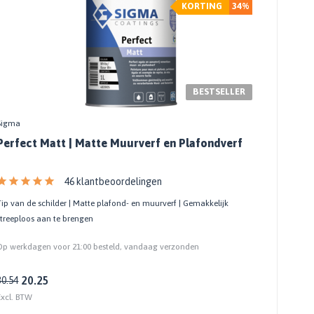
KORTING
34%
BESTSELLER
Sigma
Perfect Matt | Matte Muurverf en Plafondverf
46 klantbeoordelingen
Tip van de schilder | Matte plafond- en muurverf | Gemakkelijk
streeploos aan te brengen
Op werkdagen voor 21:00 besteld, vandaag verzonden
20.25
30.54
Excl. BTW