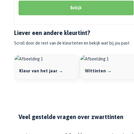
Bekijk alle Spuitbussen
Afbijtmiddelen
Poetsdoeken
Bekijk
Beschermingsmiddelen
Vloerverven
Overige gereedschappen
Wegwerpartikelen
Vloerverf
Additieven
Spackmessen
Betonverf
Liever een andere kleurtint?
Bekijk alle Overige materialen
Spanen
Wegenverf
Scroll door de rest van de kleurtinten en bekijk wat bij jou past.
Televerlengstok
Garagevloer verf
Handgereedschap
Voorstrijk en primer
Mengstaven
Bekijk alle Vloerverven
Kleur van het jaar →
Wittinten →
Speciale verf
Duurzame verf
Tegelverf
Schoolbord- en magneetverf
Kassenwit
Veel gestelde vragen over zwarttinten
Dakcoating
Bekijk alle Speciale verf