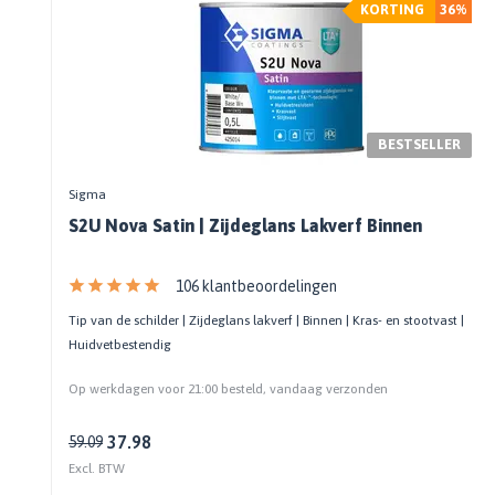
KORTING
36%
Zwarte muurverf
Oplosmiddelen
Afbreekmessen
Mat
Beige muurverf
Reserve messen
Vulmiddelen
Grondverf
Blauwe muurverf
Behangschaar
Houtrotvuller en houtreparatie
Top 10
Bekijk alle Kleuren
Foliesnijder
Muurreparatie en -plamuur
Binnen
Glassnijders
BESTSELLER
Universele vulmiddelen
Buiten
Verfhulpmiddelen
Plamuur
Sigma
Hout Grondverf
Overige
Overig
S2U Nova Satin | Zijdeglans Lakverf Binnen
Multiprimer (Universeel)
Effectgereedschap
Bekijk alle Grondverf
Afdekmaterialen
Onderdeurtje
106 klantbeoordelingen
Afdekvlies
Spuitbussen
Schildershulp
Tip van de schilder | Zijdeglans lakverf | Binnen | Kras- en stootvast |
Beschermfolies
Lakspray
Huidvetbestendig
Reinigingsgereedschappen
Stucloper
Primer
Op werkdagen voor 21:00 besteld, vandaag verzonden
Maskeerpapier
Glasreinigers
Hittebestendige Verf
Schildersstoffers
Radiatorlak
37.98
Overige materialen
59.09
Sponzen
Isoleerspray
Excl. BTW
Handige hulpmiddelen
Bezems en Stoffer en blik