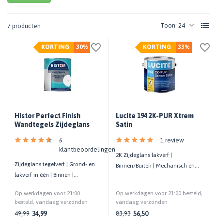
Toon:
7 producten
KORTING
30%
KORTING
33%
Histor Perfect Finish
Lucite 194 2K-PUR Xtrem
Wandtegels Zijdeglans
Satin
6
1 review
klantbeoordelingen
2K Zijdeglans lakverf |
Zijdeglans tegelverf | Grond- en
Binnen/Buiten | Mechanisch en
lakverf in één | Binnen |
chemisch zwaar belaste
Mengbaar in alle kleuren
ondergronden
Op werkdagen voor 21:00
Op werkdagen voor 21:00 besteld,
besteld, vandaag verzonden
vandaag verzonden
34,99
56,50
49,99
83,93