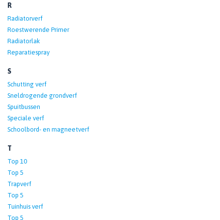
R
Radiatorverf
Roestwerende Primer
Radiatorlak
Reparatiespray
S
Schutting verf
Sneldrogende grondverf
Spuitbussen
Speciale verf
Schoolbord- en magneetverf
T
Top 10
Top 5
Trapverf
Top 5
Tuinhuis verf
Top 5