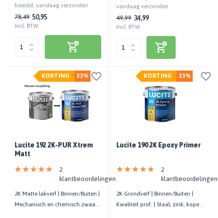
besteld, vandaag verzonden
vandaag verzonden
50,95
78,49
34,99
49,99
Incl. BTW
Incl. BTW
KORTING
33%
KORTING
33%
Lucite 192 2K-PUR Xtrem
Lucite 190 2K Epoxy Primer
Matt
2
2
klantbeoordelingen
klantbeoordelingen
2K Matte lakverf | Binnen/Buiten |
2K Grondverf | Binnen/Buiten |
Mechanisch en chemisch zwaar
Kwaliteit prof. | Staal, zink, koper,
belaste ondergronden
glas, tegels, etc.