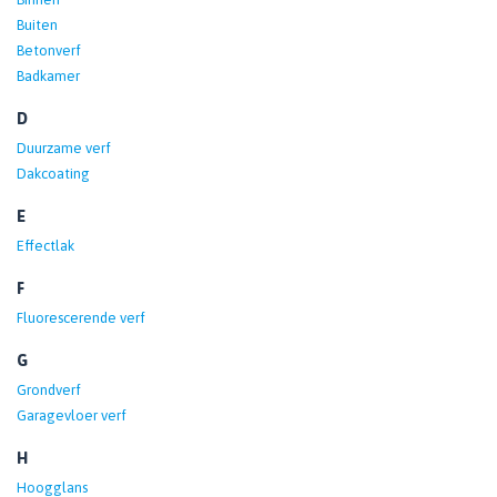
Buiten
Betonverf
Badkamer
D
Duurzame verf
Dakcoating
E
Effectlak
F
Fluorescerende verf
G
Grondverf
Garagevloer verf
H
Hoogglans