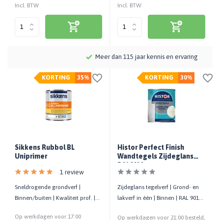
Incl. BTW
Incl. BTW
Meer dan 115 jaar kennis en ervaring
KORTING
35%
KORTING
30%
Sikkens Rubbol BL
Histor Perfect Finish
Uniprimer
Wandtegels Zijdeglans
RAL9010
1 review
Sneldrogende grondverf |
Zijdeglans tegelverf | Grond- en
Binnen/buiten | Kwaliteit prof. |
lakverf in één | Binnen | RAL 9010 |
Isolerend op hout | Roestwerend
Voor wandtegels
Op werkdagen voor 17:00
Op werkdagen voor 21:00 besteld,