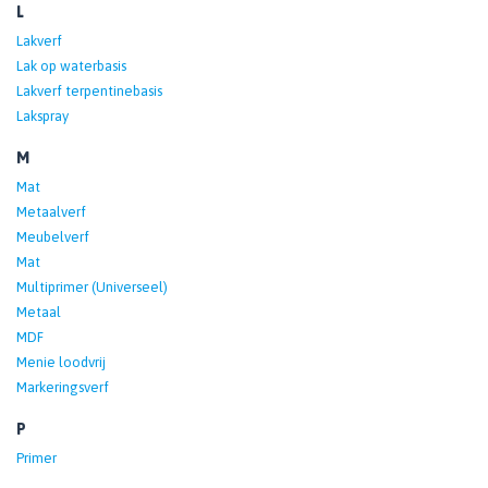
L
Lakverf
Lak op waterbasis
Lakverf terpentinebasis
Lakspray
M
Mat
Metaalverf
Meubelverf
Mat
Multiprimer (Universeel)
Metaal
MDF
Menie loodvrij
Markeringsverf
P
Primer