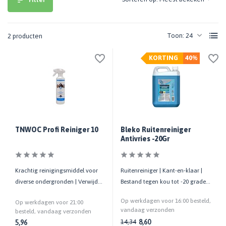
Toon:
2 producten
KORTING
40%
TNWOC Profi Reiniger 10
Bleko Ruitenreiniger
Antivries -20Gr
Krachtig reinigingsmiddel voor
Ruitenreiniger | Kant-en-klaar |
diverse ondergronden | Verwijdert
Bestand tegen kou tot -20 graden
vet, roet, nicotine, etc.
| 5 liter
Op werkdagen voor 16:00 besteld,
Op werkdagen voor 21:00
vandaag verzonden
besteld, vandaag verzonden
8,60
14,34
5,96