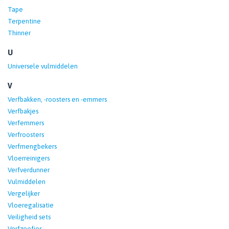
Tape
Terpentine
Thinner
U
Universele vulmiddelen
V
Verfbakken, -roosters en -emmers
Verfbakjes
Verfemmers
Verfroosters
Verfmengbekers
Vloerreinigers
Verfverdunner
Vulmiddelen
Vergelijker
Vloeregalisatie
Veiligheid sets
Verfzeefjes