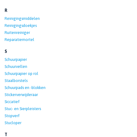
R
Reinigingsmiddelen
Reinigingsdoekjes
Ruitenreiniger
Reparatiemortel
S
Schuurpapier
Schuurvellen
Schuurpapier op rol
Staalborstels
Schuurpads en -blokken
Stickerverwijderaar
Siccatief
Stuc- en Sierpleisters
Stopverf
Stucloper
T