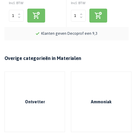
Incl. BTW
Incl. BTW
3
Meer dan 115 jaar kennis en ervaring
Overige categorieën in Materialen
Ontvetter
Ammoniak