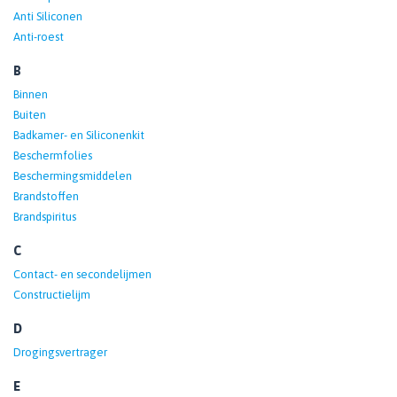
Anti Siliconen
Anti-roest
B
Binnen
Buiten
Badkamer- en Siliconenkit
Beschermfolies
Beschermingsmiddelen
Brandstoffen
Brandspiritus
C
Contact- en secondelijmen
Constructielijm
D
Drogingsvertrager
E