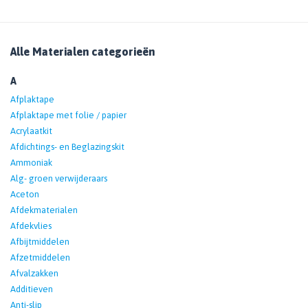
Alle Materialen categorieën
A
Afplaktape
Afplaktape met folie / papier
Acrylaatkit
Afdichtings- en Beglazingskit
Ammoniak
Alg- groen verwijderaars
Aceton
Afdekmaterialen
Afdekvlies
Afbijtmiddelen
Afzetmiddelen
Afvalzakken
Additieven
Anti-slip