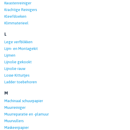
Kwastenreiniger
Krachtige Reinigers
Kleefdoeken
Klimmaterieel
L
Lege verfblikken
Lijm- en Montagekit
Lijmen
Lijnolie gekookt
Lijnolie rauw
Losse Kittuitjes
Ladder toebehoren
M
Machinaal schuurpapier
Muurreiniger
Muurreparatie en -plamuur
Muurvullers
Maskeerpapier