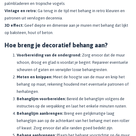
palmbladeren en tropische vogels.
Vintage en retro:
Ga terug in de tijd met behang in retro kleuren en
patronen uit vervlogen decennia.
3D effect:
Geef diepte en dimensie aan je muren met behang dat lijkt
op baksteen, hout of beton.
Hoe breng je decoratief behang aan?
Voorbereiding van de ondergrond:
Zorg ervoor dat de muur
schoon, droog en glad is voordat je begint. Repareer eventuele
scheuren of gaten en verwijder losse behangresten.
Meten en knippen:
Meet de hoogte van de muur en knip het
behang op maat, rekening houdend met eventuele patronen of
herhalingen.
Behanglijm voorbereiden:
Bereid de behanglijm volgens de
instructies op de verpakking en laat het enkele minuten rusten.
Behanglijm aanbrengen:
Breng een gelijkmatige laag
behanglijm aan op de achterkant van het behang met een roller
of kwast. Zorg ervoor dat alle randen goed bedekt zijn.
Behang aanbrengen:
Plaats het behang voorzichtig op de muur