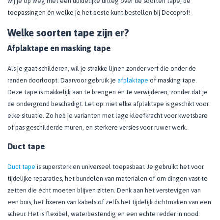
wij je op weg met een duidelijke uitleg over de soorten tape, de
toepassingen én welke je het beste kunt bestellen bij Decoprof!
Welke soorten tape zijn er?
Afplaktape en masking tape
Als je gaat schilderen, wil je strakke lijnen zonder verf die onder de
randen doorloopt. Daarvoor gebruik je
afplaktape
of masking tape.
Deze tape is makkelijk aan te brengen én te verwijderen, zonder dat je
de ondergrond beschadigt. Let op: niet elke afplaktape is geschikt voor
elke situatie. Zo heb je varianten met lage kleefkracht voor kwetsbare
of pas geschilderde muren, en sterkere versies voor ruwer werk.
Duct tape
Duct tape
is supersterk en universeel toepasbaar. Je gebruikt het voor
tijdelijke reparaties, het bundelen van materialen of om dingen vast te
zetten die écht moeten blijven zitten. Denk aan het verstevigen van
een buis, het fixeren van kabels of zelfs het tijdelijk dichtmaken van een
scheur. Het is flexibel, waterbestendig en een echte redder in nood.