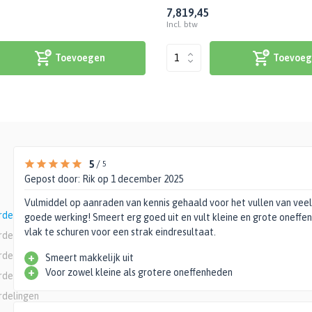
7,81
9,45
Incl. btw
Toevoegen
Toevoeg
5
/
5
Gepost door:
Rik
op 1 december 2025
Vulmiddel op aanraden van kennis gehaald voor het vullen van veel
rdelingen
goede werking! Smeert erg goed uit en vult kleine en grote oneff
vlak te schuren voor een strak eindresultaat.
rdelingen
rdelingen
+
Smeert makkelijk uit
+
Voor zowel kleine als grotere oneffenheden
rdelingen
rdelingen