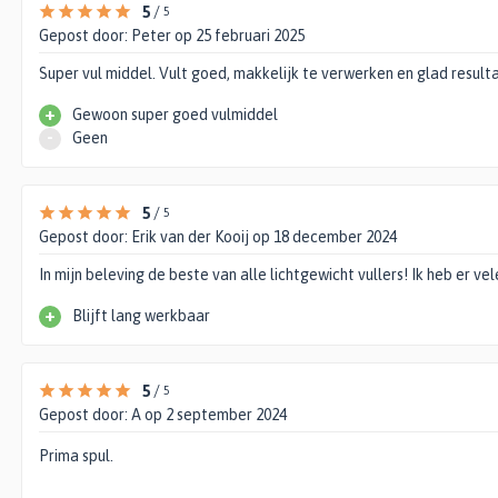
5
/
5
Gepost door:
Peter
op 25 februari 2025
Super vul middel. Vult goed, makkelijk te verwerken en glad result
+
Gewoon super goed vulmiddel
-
Geen
5
/
5
Gepost door:
Erik van der Kooij
op 18 december 2024
In mijn beleving de beste van alle lichtgewicht vullers! Ik heb er v
+
Blijft lang werkbaar
5
/
5
Gepost door:
A
op 2 september 2024
Prima spul.