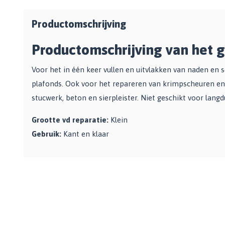
Zwarte muurverf
Oplosmiddelen
Afbreekmessen
Mat
Beige muurverf
Reserve messen
Productomschrijving
Vulmiddelen
Grondverf
Blauwe muurverf
Behangschaar
Houtrotvuller en houtreparatie
Productomschrijving van het g
Top 10
Bekijk alle Kleuren
Foliesnijder
Muurreparatie en -plamuur
Binnen
Glassnijders
Voor het in één keer vullen en uitvlakken van naden en
Universele vulmiddelen
Buiten
plafonds. Ook voor het repareren van krimpscheuren en
Verfhulpmiddelen
Plamuur
Hout Grondverf
stucwerk, beton en sierpleister. Niet geschikt voor lan
Overige
Overig
Multiprimer (Universeel)
Effectgereedschap
Grootte vd reparatie:
Klein
Bekijk alle Grondverf
Afdekmaterialen
Onderdeurtje
Gebruik:
Kant en klaar
Afdekvlies
Spuitbussen
Schildershulp
Beschermfolies
Lakspray
Reinigingsgereedschappen
Stucloper
Primer
Maskeerpapier
Glasreinigers
Hittebestendige Verf
Schildersstoffers
Radiatorlak
Overige materialen
Sponzen
Isoleerspray
Handige hulpmiddelen
Bezems en Stoffer en blik