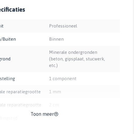
ificaties
it
Professioneel
/Buiten
Binnen
Minerale ondergronden
grond
(beton, gipsplaat, stucwerk,
etc.)
telling
1 component
le reparatiegrootte
1 mm
le reparatiegrootte
2 cm
Toon meer
kingstijd
N.v.t.