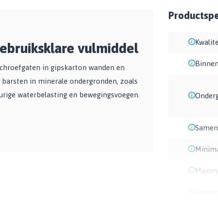
Productspec
Kwalite
ebruiksklare vulmiddel
Binnen
 schroefgaten in gipskarton wanden en
 barsten in minerale ondergronden, zoals
gdurige waterbelasting en bewegingsvoegen.
Onder
Samens
Minima
Maxima
Verwer