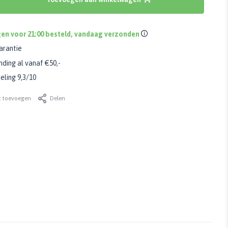
en voor 21:00 besteld, vandaag verzonden
arantie
nding al vanaf €50,-
ling 9,3/10
t toevoegen
Delen