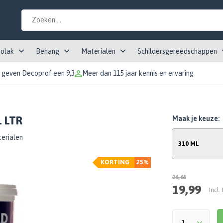
tolak
Behang
Materialen
Schildersgereedschappen
 geven Decoprof een 9,3
Meer dan 115 jaar kennis en ervaring
1 LTR
Maak je keuze:
terialen
310 ML
KORTING
25%
26,65
19,99
Incl