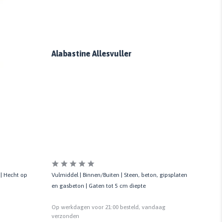
Alabastine Allesvuller
Red
 | Hecht op
Vulmiddel | Binnen/Buiten | Steen, beton, gipsplaten
Licht
en gasbeton | Gaten tot 5 cm diepte
klaar
Op werkdagen voor 21:00 besteld, vandaag
Op we
verzonden
verzo