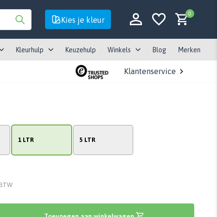
0
Kies je kleur
Kleurhulp
Keuzehulp
Winkels
Blog
Merken
Klantenservice
Account aanmaken
Account aanmaken
1 LTR
5 LTR
. BTW
Toevoegen aan winkelwagen