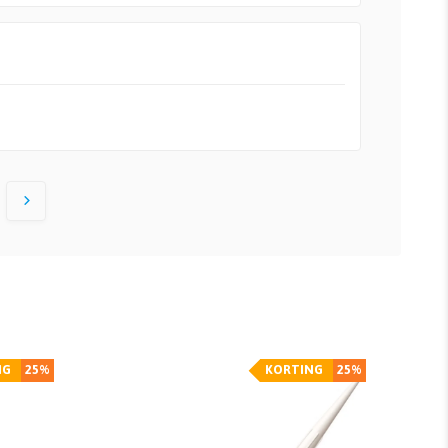
NG
25%
KORTING
25%