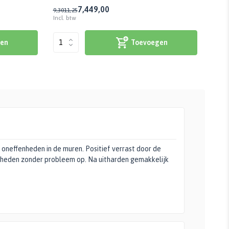
7,44
9,00
5,74
9,30
11,25
Incl. btw
Incl. 
en
Toevoegen
Gepost doo
 oneffenheden in de muren. Positief verrast door de
Fantastisch
enheden zonder probleem op. Na uitharden gemakkelijk
+
Super 
-
Erg pri