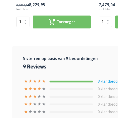
8,22
9,95
7,47
9,04
8,30
10,04
Incl. btw
Incl. btw
Toevoegen
5
sterren op basis van
9
beoordelingen
9
Reviews
9
klantbeoo
0
klantbeoo
0
klantbeoo
0
klantbeoo
0
klantbeoo