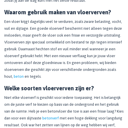
zodat jij aan de slag kunt met het beste resultaat.
Waarom gebruik maken van vloerverven?
Een vloer krijgt dagelijks veel te verduren, zoals zware belasting, vocht,
vuil en slijtage. Een goede vloerverf beschermt niet alleen tegen deze
invloeden, maar geeft de vloer ook een frisse en verzorgde uitstraling.
Vloerverven zijn speciaal ontwikkeld om bestand te zijn tegen intensief
gebruik. Daarnaast hechten stof en vuil minder snel wanneer je een
vloerverf gebruikt hebt. Met een nieuwe verflaag kun je jouw vloer
omtoveren alsof deze gloednieuw is. En geen probleem, wij bieden
vloerverven die geschikt zijn voor verschillende ondergronden zoals
hout,
beton
en tegels.
Welke soorten vloerverven zijn er?
Niet elke vloerverf is geschikt voor iedere toepassing. Het is belangrijk
om de juiste verf te kiezen op basis van de ondergrond en het gebruik
van de ruimte. Heb je een betonvloer die toe is aan een frisse laag? Kies
dan voor een slijtvaste
betonverf
met een hoge dekking voor langdurig
resultaat. Ook war het zetten van lijnen op de weg hebben wij verf,