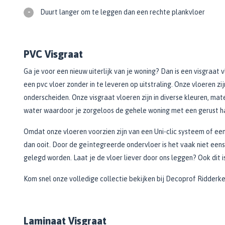
Zwarte muurverf
Oplosmiddelen
Afbreekmessen
-
Duurt langer om te leggen dan een rechte plankvloer
Mat
Beige muurverf
Reserve messen
Vulmiddelen
Grondverf
Blauwe muurverf
Behangschaar
Houtrotvuller en houtreparatie
Top 10
Bekijk alle Kleuren
Foliesnijder
PVC Visgraat
Muurreparatie en -plamuur
Binnen
Glassnijders
Ga je voor een nieuw uiterlijk van je woning? Dan is een visgraat
Universele vulmiddelen
Buiten
een pvc vloer zonder in te leveren op uitstraling. Onze vloeren z
Verfhulpmiddelen
Plamuur
Hout Grondverf
onderscheiden. Onze visgraat vloeren zijn in diverse kleuren, ma
Overige
Overig
Multiprimer (Universeel)
water waardoor je zorgeloos de gehele woning met een gerust har
Effectgereedschap
Bekijk alle Grondverf
Afdekmaterialen
Onderdeurtje
Omdat onze vloeren voorzien zijn van een Uni-clic systeem of ee
Afdekvlies
Spuitbussen
Schildershulp
dan ooit. Door de geïntegreerde ondervloer is het vaak niet eens
Beschermfolies
Lakspray
gelegd worden. Laat je de vloer liever door ons leggen? Ook dit i
Reinigingsgereedschappen
Stucloper
Primer
Kom snel onze volledige collectie bekijken bij Decoprof Ridderke
Maskeerpapier
Glasreinigers
Hittebestendige Verf
Schildersstoffers
Radiatorlak
Overige materialen
Sponzen
Isoleerspray
Handige hulpmiddelen
Laminaat Visgraat
Bezems en Stoffer en blik