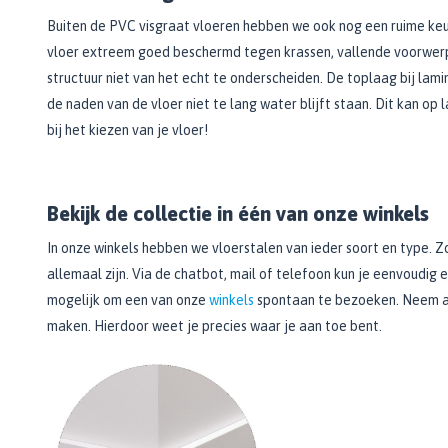
Bekijk alle Spuitbussen
Afbijtmiddelen
Poetsdoeken
Buiten de PVC visgraat vloeren hebben we ook nog een ruime keu
Beschermingsmiddelen
Vloerverven
vloer extreem goed beschermd tegen krassen, vallende voorwerpe
Overige gereedschappen
Wegwerpartikelen
Vloerverf
structuur niet van het echt te onderscheiden. De toplaag bij lami
Additieven
Spackmessen
de naden van de vloer niet te lang water blijft staan. Dit kan op
Betonverf
Bekijk alle Overige materialen
Spanen
bij het kiezen van je vloer!
Wegenverf
Televerlengstok
Garagevloer verf
Handgereedschap
Voorstrijk en primer
Mengstaven
Bekijk de collectie in één van onze winkels
Bekijk alle Vloerverven
In onze winkels hebben we vloerstalen van ieder soort en type. Zo
Speciale verf
allemaal zijn. Via de chatbot, mail of telefoon kun je eenvoudig
Duurzame verf
mogelijk om een van onze
winkels
spontaan te bezoeken. Neem al
Tegelverf
maken. Hierdoor weet je precies waar je aan toe bent.
Schoolbord- en magneetverf
Kassenwit
Dakcoating
Bekijk alle Speciale verf