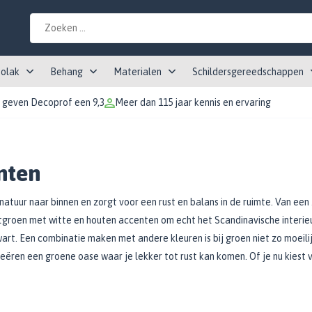
tolak
Behang
Materialen
Schildersgereedschappen
 geven Decoprof een 9,3
Meer dan 115 jaar kennis en ervaring
inten
e natuur naar binnen en zorgt voor een rust en balans in de ruimte. Van ee
ichtgroen met witte en houten accenten om echt het Scandinavische interie
t. Een combinatie maken met andere kleuren is bij groen niet zo moeili
reëren een groene oase waar je lekker tot rust kan komen. Of je nu kiest 