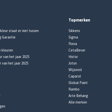
Topmerken
 kleur staat er niet tussen
Sikkens
g Garantie
Sigma
Flexa
e kleuren
CetaBever
r van het jaar 2025
Histor
r van het jaar 2025
Jotun
Wijzonol
Caparol
Global Paint
Rambo
r
Arte Behang
Alle merken
gen