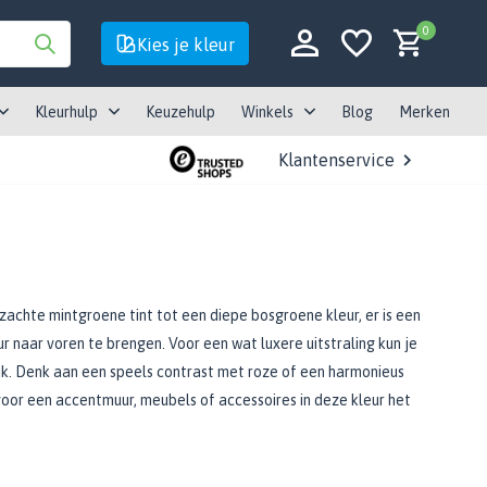
0
Kies je kleur
Kleurhulp
Keuzehulp
Winkels
Blog
Merken
Klantenservice
Account aanmaken
Account aanmaken
n zachte mintgroene tint tot een diepe bosgroene kleur, er is een
ur naar voren te brengen. Voor een wat luxere uitstraling kun je
jk. Denk aan een speels contrast met roze of een harmonieus
voor een accentmuur, meubels of accessoires in deze kleur het