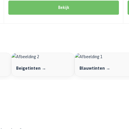
Bekijk
Beigetinten →
Blauwtinten →