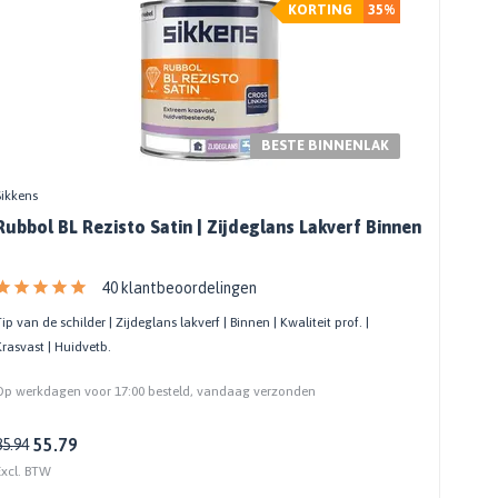
KORTING
35%
BESTE BINNENLAK
Sikkens
Rubbol BL Rezisto Satin | Zijdeglans Lakverf Binnen
40 klantbeoordelingen
Tip van de schilder | Zijdeglans lakverf | Binnen | Kwaliteit prof. |
Krasvast | Huidvetb.
Op werkdagen voor 17:00 besteld, vandaag verzonden
55.79
85.94
Excl. BTW