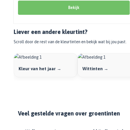
Bekijk alle Spuitbussen
Afbijtmiddelen
Poetsdoeken
Bekijk
Beschermingsmiddelen
Vloerverven
Overige gereedschappen
Wegwerpartikelen
Vloerverf
Additieven
Spackmessen
Betonverf
Liever een andere kleurtint?
Bekijk alle Overige materialen
Spanen
Wegenverf
Scroll door de rest van de kleurtinten en bekijk wat bij jou past.
Televerlengstok
Garagevloer verf
Handgereedschap
Voorstrijk en primer
Mengstaven
Bekijk alle Vloerverven
Kleur van het jaar →
Wittinten →
Speciale verf
Duurzame verf
Tegelverf
Schoolbord- en magneetverf
Kassenwit
Veel gestelde vragen over groentinten
Dakcoating
Bekijk alle Speciale verf