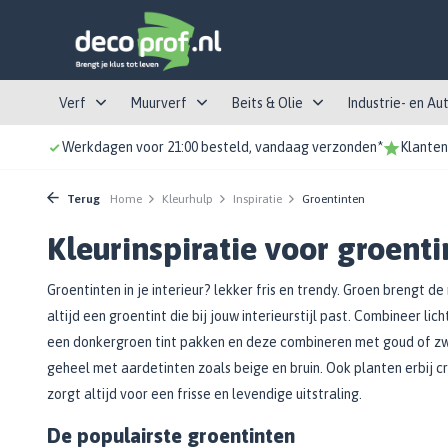
Verf
Muurverf
Beits & Olie
Industrie- en Au
Werkdagen voor 21:00 besteld, vandaag verzonden*
Klanten
Lakverf
Aanbieding en Top-10
Buiten beits
Industrieverf
Soorten behang
Tape
Kwasten
Kleurstalen
Locaties
Top 10
Muurverf Top-10
Dekkende Beits
Meubel- en timmerindustrie
Decoratief behang
Afplaktape
Ronde kwasten
Flexa Pure
Ridderkerk
Terug
Home
Kleurhulp
Inspiratie
Groentinten
Hoogglans
Aanbieding
Transparante Beits
Protective coatings
Renovlies
Afplaktape met folie / papier
Platte kwasten
Histor
's Gravendeel
Kleurinspiratie voor groent
Halfglans
Impregneerbeits
Additieven en reinigingsmiddelen
Glasvezelbehang
Overige tape soorten
Penselen
Sigma
Dordrecht
Binnen
Zijdeglans
Schutting beits
Wandtegels
Wapeningsband
Texkwasten
Sikkens
Groentinten in je interieur? lekker fris en trendy. Groen brengt d
Autolak
Verhuurbalie
Muurverf binnen
Mat
Schuur en tuinhuis beits
Akoestisch behang
Overige Tape producten en toebehoren
Radiatorkwasten
Kleurenpaletten
altijd een groentint die bij jouw interieurstijl past. Combineer l
Afwasbare muurverf
Basecoats
Schuurmachines
Bekijk alle Lakverf
Bekijk alle Buiten beits
Bekijk alle Kwasten
een donkergroen tint pakken en deze combineren met goud of zwar
Lijm
Schuurpapier
Testpotjes
Plafondverf
Primer
Bouwhulpmiddelen
geheel met aardetinten zoals beige en bruin. Ook planten erbij c
Binnen verf
Binnenbeits
Verfrollers
Schimmelwerende Verf
Blanke lak
Behanglijm
Schuurvellen
Muurverf
Freesmachines
zorgt altijd voor een frisse en levendige uitstraling.
Top 5
Voorstrijkmiddel
Kleuren beits
Additieven en reinigingsmiddelen
Glasweefsellijm
Schuurpapier op rol
Lakrollers
Lakverf
Verven & behangen
De populairste groentinten
Kozijnen en deuren verf
Bekijk alle Binnen
Meubelbeits
Spuitbussen
Machinaal schuurpapier
Muurverfroller
Kleurbeits
Trappen & kamersteigers