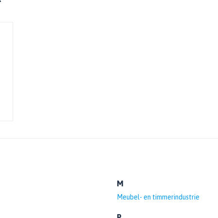
M
Meubel- en timmerindustrie
P