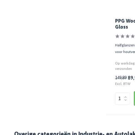
PPG Woo
Gloss
Halfglanzend
voor houtve
Op werkdage
verzonden
89,
149,89
Excl. BTW
Overige categorieën in Industrie- en Autola