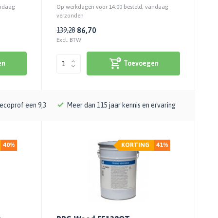
andaag
Op werkdagen voor 14:00 besteld, vandaag
verzonden
86,70
139,28
Excl. BTW
en
Toevoegen
ecoprof een 9,3
Meer dan 115 jaar kennis en ervaring
40%
KORTING
41%