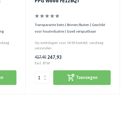
t
PPG Wood FE128QT
Transparante beits | Binnen/Buiten | Geschikt
ing
voor houtindustrie | Goed verspuitbaar
andaag
Op werkdagen voor 14:00 besteld, vandaag
verzonden
247,93
417,40
Excl. BTW
en
Toevoegen