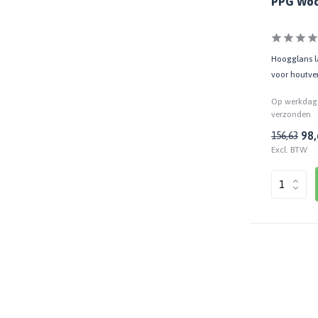
PPG Woo
Basis
Watergedragen
(3)
Hoogglans la
voor houtve
Inhoud
Op werkdage
5 LTR
(2)
verzonden
98,
156,63
10 LTR
(2)
Excl. BTW