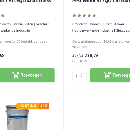
d TE119QO Aflak Gloss
PPG Wood 527QO Curcoa
kverf | Binnen/Buiten | Geschikt
Grondverf | Binnen | Geschikt voor
rwerkende industrie
houtverwerkende industrie | Gietcoat
n voor 14:00 besteld, vandaag
Op werkdagen voor 14:00 besteld, v
verzonden
68
238,76
397,93
Excl. BTW
Toevoegen
Toevoeg
KORTING
40%