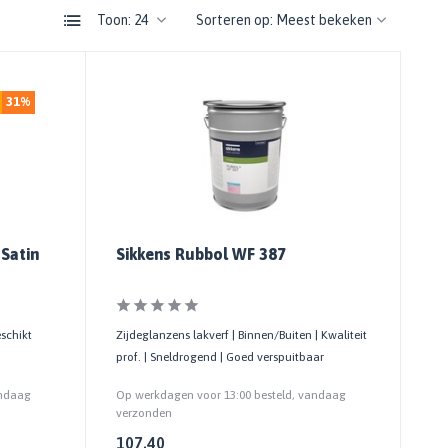
Toon:
Sorteren op:
31%
Satin
Sikkens Rubbol WF 387
eschikt
Zijdeglanzens lakverf | Binnen/Buiten | Kwaliteit
prof. | Sneldrogend | Goed verspuitbaar
andaag
Op werkdagen voor 13:00 besteld, vandaag
verzonden
107,40