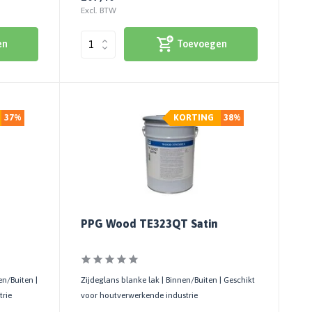
Excl. BTW
en
Toevoegen
37%
KORTING
38%
PPG Wood TE323QT Satin
en/Buiten |
Zijdeglans blanke lak | Binnen/Buiten | Geschikt
trie
voor houtverwerkende industrie