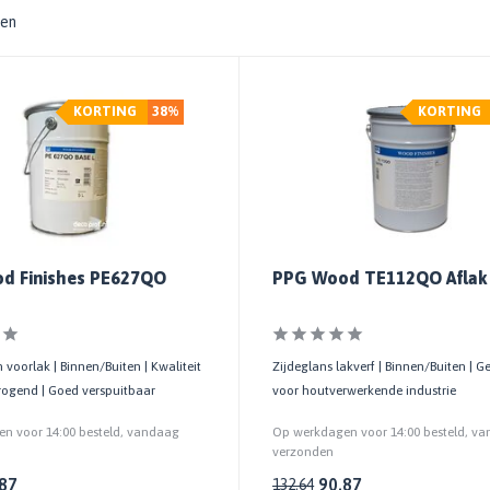
ten
KORTING
38%
KORTING
d Finishes PE627QO
PPG Wood TE112QO Aflak 
 voorlak | Binnen/Buiten | Kwaliteit
Zijdeglans lakverf | Binnen/Buiten | G
drogend | Goed verspuitbaar
voor houtverwerkende industrie
n voor 14:00 besteld, vandaag
Op werkdagen voor 14:00 besteld, v
verzonden
87
90,87
132,64