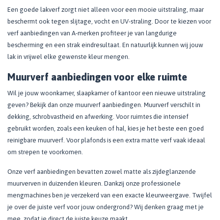
Een goede lakverf zorgt niet alleen voor een mooie uitstraling, maar
beschermt ook tegen slijtage, vocht en UV-straling. Door te kiezen voor
verf aanbiedingen van A-merken profiteer je van langdurige
bescherming en een strak eindresultaat. En natuurlijk kunnen wij jouw
lak in vrijwel elke gewenste kleur mengen.
Muurverf aanbiedingen voor elke ruimte
Wil je jouw woonkamer, slaapkamer of kantoor een nieuwe uitstraling
geven? Bekijk dan onze muurverf aanbiedingen. Muurverf verschilt in
dekking, schrobvastheid en afwerking. Voor ruimtes die intensief
gebruikt worden, zoals een keuken of hal, kies je het beste een goed
reinigbare muurverf. Voor plafonds is een extra matte verf vaak ideaal
om strepen te voorkomen.
Onze verf aanbiedingen bevatten zowel matte als zijdeglanzende
muurverven in duizenden kleuren. Dankzij onze professionele
mengmachines ben je verzekerd van een exacte kleurweergave. Twijfel
je over de juiste verf voor jouw ondergrond? Wij denken graag met je
mee, zodat je direct de juiste keuze maakt.