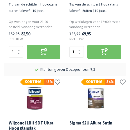
Tip van de schilder | Hoogglans
Tip van de schilder | Hoogglans
buiten lakverf | 10 jaar
lakverf | Buiten | 10 jaar
onderhoudsvrij | 16,5 m²/liter
onderhoudsvrij | Biobased
Op werkdagen voor 21:00
Op werkdagen voor 17:00 besteld,
besteld, vandaag verzonden
vandaag verzonden
82,50
69,95
132,95
128,99
Incl. BTW
Incl. BTW
.
Klanten geven Decoprof een 9,3
KORTING
43%
KORTING
36%
Wijzonol LBH SDT Ultra
Sigma S2U Allure Satin
Hoogglanslak