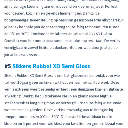
zijn prachtige kleur en glans en is bovendien kras- en slijtvast. Perfect
voor deuren, kozijnen en gevelbetimmeringen. Dankzij de
hoogwaardige samenstelling op basis van gesiliconiseerde alkydhars kun
je de lak het hele jaar door aanbrengen, zelfs bij temperaturen tussen
de 0°C en 30°C. Combineer de lak met de Wijzonol LBH SDT Ultra
Grondlak voor het meest duurzame en strakke top resultaat. De verf is
verkrijgbaar in zowel lichte als donkere kleuren, waardoor je altijd de
juiste tint kunt kiezen.
#5
Sikkens Rubbol XD Semi Gloss
Sikkens Rubbol XD Semi Gloss is een halfglanzende buitenlak voor wie
tot wel 10 jaar geen omkijken wil hebben naar het schilderwerk. Deze
verf is extreem weerbestendig en biedt een duurzame kras- en slijtvaste
afwerking. Dankzij het uitstekende kleur- en glansbehoud blijft je
schilderwerk er langdurig mooi en verzorgd uitzien, zelfs bij wisselende
weersomstandigheden. Deze verf is eenvoudig aan te brengen bij
temperaturen tussen 0°C en 30°C. De lakverf is beschikbaar in alle
kleuren en is perfect voor wie kiest voor kwaliteit en gemak. Ideaal voor