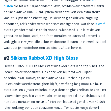
Sigma S2U Allure Gloss is een top kwaliteit hoogglans lakverf
voor
buiten
die tot wel 10 jaar onderhoudsvrij schilderwerk oplevert. Dankzij
het innovatieve Dual Guard System biedt deze verf een extra sterke
kras- en slijtvaste bescherming. De kleur en glans blijven langdurig
behouden, zelfs onder zware weersomstandigheden. Wat deze
lakverf
extra bijzonder maakt, is dat hij voor 51% biobased is. Je kunt de verf
gebruiken op hout, staal, non-ferro metalen en kunststof. De verf is
verkrijgbaar in vrijwel alle lichte en donkere kleuren en verwerkt soepel,
waardoor je moeiteloos een top eindresultaat bereikt.
#2
Sikkens Rubbol XD High Gloss
Sikkens Rubbol XD High Gloss staat niet voor niets in de top 5, het is de
ideale lakverf voor buiten. Ook deze verf blijft tot wel 10 jaar
onderhoudsvrij. Dankzij de innovatieve STAR-technologie en
uitstekende weerbestendigheid blijft je verflaag lang mooi. De lak is
extra kras- en slijtvast en behoudt zijn kleur en glans zelfs in de zon. Het
is bovendien geschikt voor verschillende oppervlakken zoals hout, staal,
non-ferro metalen en kunststof. Met een biobased gehalte van 40-60%
is het ook nog eens een duurzame keuze. Ten slotte kun je de verf in