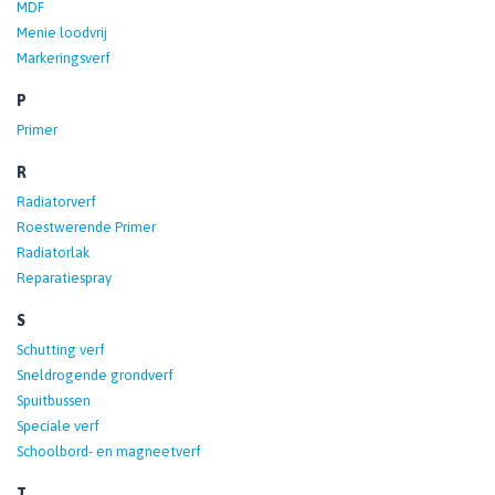
MDF
Menie loodvrij
Markeringsverf
P
Primer
R
Radiatorverf
Roestwerende Primer
Radiatorlak
Reparatiespray
S
Schutting verf
Sneldrogende grondverf
Spuitbussen
Speciale verf
Schoolbord- en magneetverf
T