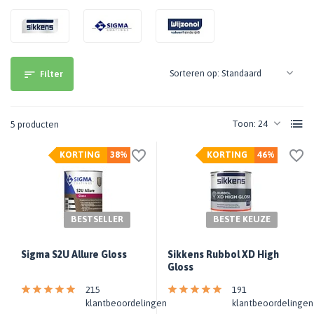
Sorteren op:
Filter
Toon:
5 producten
KORTING
38%
KORTING
46%
BESTSELLER
BESTE KEUZE
Sigma S2U Allure Gloss
Sikkens Rubbol XD High
Gloss
215
191
klantbeoordelingen
klantbeoordelingen