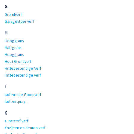
G
Grondverf
Garagevloer verf
H
Hoogglans
Halfglans
Hoogglans
Hout Grondverf
Hittebestendige Verf
Hittebestendige verf
I
Isolerende Grondverf
Isoleerspray
K
Kunststof verf
Kozijnen en deuren verf