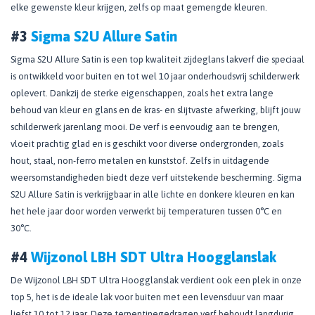
elke gewenste kleur krijgen, zelfs op maat gemengde kleuren.
#3
Sigma S2U Allure Satin
Sigma S2U Allure Satin is een top kwaliteit zijdeglans lakverf die speciaal
is ontwikkeld voor buiten en tot wel 10 jaar onderhoudsvrij schilderwerk
oplevert. Dankzij de sterke eigenschappen, zoals het extra lange
behoud van kleur en glans en de kras- en slijtvaste afwerking, blijft jouw
schilderwerk jarenlang mooi. De verf is eenvoudig aan te brengen,
vloeit prachtig glad en is geschikt voor diverse ondergronden, zoals
hout, staal, non-ferro metalen en kunststof. Zelfs in uitdagende
weersomstandigheden biedt deze verf uitstekende bescherming. Sigma
S2U Allure Satin is verkrijgbaar in alle lichte en donkere kleuren en kan
het hele jaar door worden verwerkt bij temperaturen tussen 0°C en
30°C.
#4
Wijzonol LBH SDT Ultra Hoogglanslak
De Wijzonol LBH SDT Ultra Hoogglanslak verdient ook een plek in onze
top 5, het is de ideale lak voor buiten met een levensduur van maar
liefst 10 tot 12 jaar. Deze terpentinegedragen verf behoudt langdurig