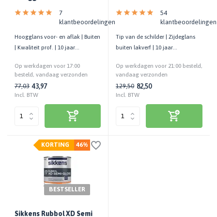
7
54
klantbeoordelingen
klantbeoordelingen
Hoogglans voor- en aflak | Buiten
Tip van de schilder | Zijdeglans
| Kwaliteit prof. | 10 jaar
buiten lakverf | 10 jaar
onderhoudsarm | 13 m²/liter
onderhoudsvrij | 16 m²/liter
Op werkdagen voor 17:00
Op werkdagen voor 21:00 besteld,
besteld, vandaag verzonden
vandaag verzonden
43,97
82,50
77,03
129,50
Incl. BTW
Incl. BTW
KORTING
46%
BESTSELLER
Sikkens Rubbol XD Semi