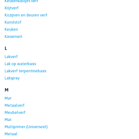
Keukenkastjes verf
Krijtverf
Kozijnen en deuren verf
Kunststof
Keuken
Kassenwit
L
Lakverf
Lak op waterbasis
Lakverf terpentinebasis
Lakspray
M
Mat
Metaalverf
Meubelverf
Mat
Multiprimer (Universeel)
Metaal