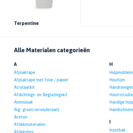
Bekijk alle Spuitbussen
Afbijtmiddelen
Poetsdoeken
Beschermingsmiddelen
Vloerverven
Overige gereedschappen
Wegwerpartikelen
Vloerverf
Terpentine
Additieven
Spackmessen
Betonverf
Bekijk alle Overige materialen
Spanen
Wegenverf
Televerlengstok
Garagevloer verf
Alle Materialen categorieën
Handgereedschap
Voorstrijk en primer
Mengstaven
A
H
Bekijk alle Vloerverven
Afplaktape
Hulpmiddele
Speciale verf
Afplaktape met folie / papier
Houtlijm
Duurzame verf
Acrylaatkit
Handreiniger
Tegelverf
Afdichtings- en Beglazingskit
Houtrotvulle
Ammoniak
Handige hul
Schoolbord- en magneetverf
Alg- groen verwijderaars
Handschoen
Kassenwit
Aceton
Dakcoating
I
Afdekmaterialen
Bekijk alle Speciale verf
Inzetbak
Afdekvlies