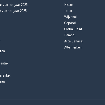
r van het jaar 2025
Histor
r van het jaar 2025
Jotun
Wijzonol
Caparol
Global Paint
Rambo
r
Arte Behang
Alle merken
gen
tenlak
innenlak
ries