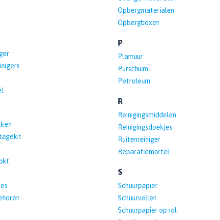
Opbergmaterialen
Opbergboxen
P
ger
Plamuur
inigers
Purschuim
Petroleum
l
R
Reinigingsmiddelen
kken
Reinigingsdoekjes
tagekit
Ruitenreiniger
Reparatiemortel
okt
S
jes
Schuurpapier
ehoren
Schuurvellen
Schuurpapier op rol