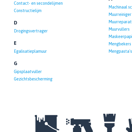
Contact- en secondelijmen
Machinaal sc
Constructielijm
Muurreiniger
Muurreparati
D
Muurvullers
Drogingsvertrager
Maskeerpapi
E
Mengbekers
Egalisatieplamuur
Mengpasta's
G
Gipsplaatvuller
Gezichtsbescherming