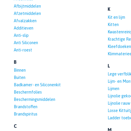
Afbijtmiddelen
K
Afzetmiddelen
Kit en lijm
Afvalzakken
Kitten
Additieven
Kwastenreini
Anti-slip
Krachtige Re
Anti Siliconen
Kleefdoeken
Anti-roest
Klimmateriee
B
L
Binnen
Lege verfbli
Buiten
Lijm- en Mon
Badkamer- en Siliconenkit
Lijmen
Beschermfolies
Lijnolie geko
Beschermingsmiddelen
Lijnolie rauw
Brandstoffen
Losse Kittuit
Brandspiritus
Ladder toeb
C
M