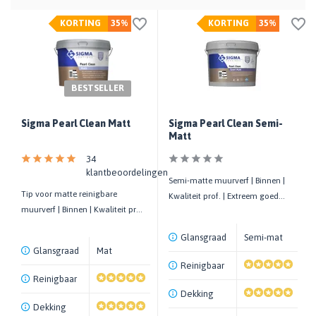
KORTING
35%
KORTING
35%
BESTSELLER
Sigma Pearl Clean Matt
Sigma Pearl Clean Semi-
Matt
34
klantbeoordelingen
Semi-matte muurverf | Binnen |
Tip voor matte reinigbare
Kwaliteit prof. | Extreem goed
muurverf | Binnen | Kwaliteit prof.
reinigbaar | Hoge dekkracht
| Ideaal voor in de keuken
Glansgraad
Semi-mat
Glansgraad
Mat
Reinigbaar
Reinigbaar
Dekking
Dekking