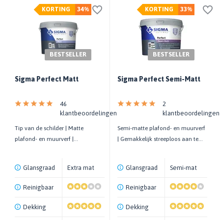
KORTING
34%
KORTING
33%
BESTSELLER
BESTSELLER
Sigma Perfect Matt
Sigma Perfect Semi-Matt
46
2
klantbeoordelingen
klantbeoordelingen
Tip van de schilder | Matte
Semi-matte plafond- en muurverf
plafond- en muurverf |
| Gemakkelijk streeploos aan te
Gemakkelijk streeploos aan te
brengen | Hoge kwaliteit
brengen
Glansgraad
Extra mat
Glansgraad
Semi-mat
Reinigbaar
Reinigbaar
Dekking
Dekking