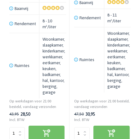
Baanvrij
Baanvrij
8 - 11
Rendement
8 - 10
m²/liter
Rendement
m²/liter
Woonkamer,
Woonkamer,
slaapkamer,
slaapkamer,
kinderkamer,
kinderkamer,
werkkamer,
werkkamer,
eetkamer,
Ruimtes
eetkamer,
keuken,
Ruimtes
keuken,
badkamer,
badkamer,
hal, kantoor,
hal, kantoor,
berging,
berging,
garage
garage
Op werkdagen voor 21:00
Op werkdagen voor 21:00 besteld,
besteld, vandaag verzonden
vandaag verzonden
28,50
30,95
43,95
47,50
Incl. BTW
Incl. BTW