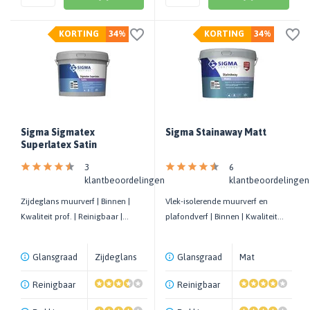
KORTING
34%
KORTING
34%
Sigma Sigmatex
Sigma Stainaway Matt
Superlatex Satin
3
6
klantbeoordelingen
klantbeoordelingen
Zijdeglans muurverf | Binnen |
Vlek-isolerende muurverf en
Kwaliteit prof. | Reinigbaar |
plafondverf | Binnen | Kwaliteit
Glanst vrijwel niet op
prof. | Isoleert nicotine
Glansgraad
Zijdeglans
Glansgraad
Mat
Reinigbaar
Reinigbaar