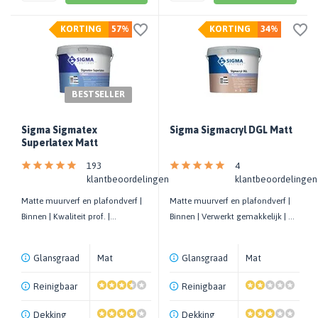
KORTING
57%
KORTING
34%
BESTSELLER
Sigma Sigmatex
Sigma Sigmacryl DGL Matt
Superlatex Matt
193
4
klantbeoordelingen
klantbeoordelingen
Matte muurverf en plafondverf |
Matte muurverf en plafondverf |
Binnen | Kwaliteit prof. |
Binnen | Verwerkt gemakkelijk | 8
Schrobklasse 1 | 8 m²/liter
m²/liter
Glansgraad
Mat
Glansgraad
Mat
Reinigbaar
Reinigbaar
Dekking
Dekking