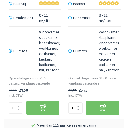
Baanvrij
Baanvrij
8 - 11
8 - 11
Rendement
Rendement
m²/liter
m²/liter
Woonkamer,
Woonkamer,
slaapkamer,
slaapkamer,
kinderkamer,
kinderkamer,
werkkamer,
werkkamer,
Ruimtes
Ruimtes
eetkamer,
eetkamer,
keuken,
keuken,
badkamer,
badkamer,
hal, kantoor
hal, kantoor
Op werkdagen voor 21:00
Op werkdagen voor 21:00 besteld,
besteld, vandaag verzonden
vandaag verzonden
24,50
25,95
36,95
38,95
Incl. BTW
Incl. BTW
Meer dan 115 jaar kennis en ervaring