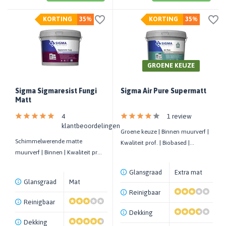
KORTING
35%
KORTING
35%
GROENE KEUZE
Sigma Sigmaresist Fungi
Sigma Air Pure Supermatt
Matt
4
1 review
klantbeoordelingen
Groene keuze | Binnen muurverf |
Schimmelwerende matte
Kwaliteit prof. | Biobased |
muurverf | Binnen | Kwaliteit prof.
Luchtzuiverend | 8 m²/liter
| Ideaal voor badkamer en kelder
Glansgraad
Extra mat
Glansgraad
Mat
Reinigbaar
Reinigbaar
Dekking
Dekking