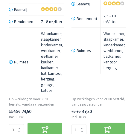
Baanvrij
Baanvrij
7,5 - 10
Rendement
Rendement
7 - 8 m²/liter
m²/liter
Woonkamer,
Woonkamer,
slaapkamer,
slaapkamer,
kinderkamer,
kinderkamer,
werkkamer,
Ruimtes
werkkamer,
eetkamer,
badkamer,
Ruimtes
keuken,
kantoor,
badkamer,
berging
hal, kantoor,
berging,
garage,
kelder
Op werkdagen voor 21:00
Op werkdagen voor 21:00 besteld,
besteld, vandaag verzonden
vandaag verzonden
74,50
49,50
114,50
75,95
Incl. BTW
Incl. BTW