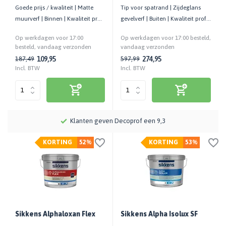
Goede prijs / kwaliteit | Matte
Tip voor spatrand | Zijdeglans
muurverf | Binnen | Kwaliteit prof.
gevelverf | Buiten | Kwaliteit prof. |
| Allround inzetbaar
Goed weerbestendig
Op werkdagen voor 17:00
Op werkdagen voor 17:00 besteld,
besteld, vandaag verzonden
vandaag verzonden
109,95
274,95
187,49
597,99
Incl. BTW
Incl. BTW
Meer dan 115 jaar kennis en ervaring
KORTING
52%
KORTING
53%
Sikkens Alphaloxan Flex
Sikkens Alpha Isolux SF