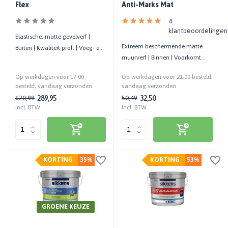
Flex
Anti-Marks Mat
4
klantbeoordelingen
Elastische, matte gevelverf |
Extreem beschermende matte
Buiten | Kwaliteit prof. | Voeg- en
muurverf | Binnen | Voorkomt
haarscheuroverbruggend
strepen en vegen | Kwaliteit prof.
Op werkdagen voor 17:00
Op werkdagen voor 21:00 besteld,
besteld, vandaag verzonden
vandaag verzonden
289,95
32,50
620,99
50,49
Incl. BTW
Incl. BTW
KORTING
35%
KORTING
53%
GROENE KEUZE