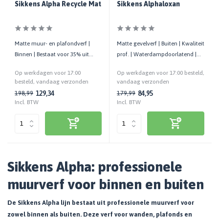
Sikkens Alpha Recycle Mat
Sikkens Alphaloxan
Matte muur- en plafondverf |
Matte gevelverf | Buiten | Kwaliteit
Binnen | Bestaat voor 35% uit
prof. | Waterdampdoorlatend |
gerecyclede muurverf | Geurarm
Ideaal voor stucwerk
Op werkdagen voor 17:00
Op werkdagen voor 17:00 besteld,
besteld, vandaag verzonden
vandaag verzonden
129,34
84,95
198,99
179,99
Incl. BTW
Incl. BTW
Sikkens Alpha: professionele
muurverf voor binnen en buiten
De Sikkens Alpha lijn bestaat uit professionele muurverf voor
zowel binnen als buiten. Deze verf voor wanden, plafonds en