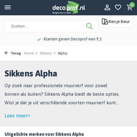
0
Kies je kleur
Klanten geven Decoprof een 9,3
Terug
Home
Sikkens
Alpha
Sikkens Alpha
Op zoek naar professionele muurverf voor zowel
binnen als buiten? Sikkens Alpha biedt de beste opties.
Wist je dat je uit verschillende soorten muurverf kunt
kiezen? Zo vind je altijd de perfecte optie voor jouw
Lees meer
project. Kortom: ideaal voor jouw klus!
Uitgelichte merken voor Sikkens Alpha