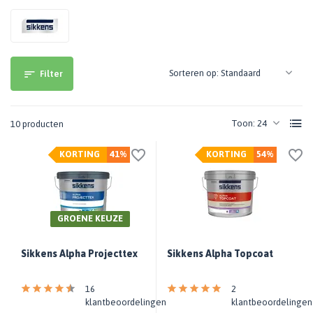
Sorteren op:
Filter
Toon:
10 producten
KORTING
41%
KORTING
54%
GROENE KEUZE
Sikkens Alpha Projecttex
Sikkens Alpha Topcoat
16
2
klantbeoordelingen
klantbeoordelingen