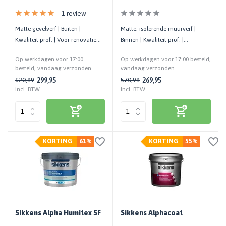
1 review
Matte gevelverf | Buiten |
Matte, isolerende muurverf |
Kwaliteit prof. | Voor renovatie
Binnen | Kwaliteit prof. |
van pleisters op gevelisolatie
Waterdampdoorlatend | 10 m2/l
Op werkdagen voor 17:00
Op werkdagen voor 17:00 besteld,
besteld, vandaag verzonden
vandaag verzonden
299,95
269,95
620,99
570,99
Incl. BTW
Incl. BTW
KORTING
61%
KORTING
55%
Sikkens Alpha Humitex SF
Sikkens Alphacoat