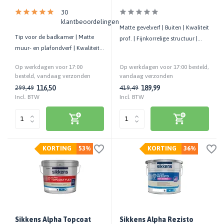
30
klantbeoordelingen
Matte gevelverf | Buiten | Kwaliteit
Tip voor de badkamer | Matte
prof. | Fijnkorrelige structuur |
muur- en plafondverf | Kwaliteit
Zeer elastisch
prof. | Schimmelwerend
Op werkdagen voor 17:00
Op werkdagen voor 17:00 besteld,
besteld, vandaag verzonden
vandaag verzonden
116,50
189,99
299,49
419,49
Incl. BTW
Incl. BTW
KORTING
53%
KORTING
36%
Sikkens Alpha Topcoat
Sikkens Alpha Rezisto