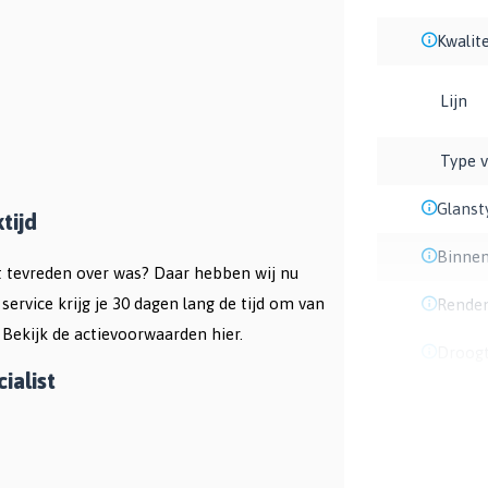
Kwalite
Lijn
Type v
Glanst
tijd
Binnen
et tevreden over was? Daar hebben wij nu
service krijg je 30 dagen lang de tijd om van
Rende
 Bekijk de
actievoorwaarden hier
.
Droogt
ialist