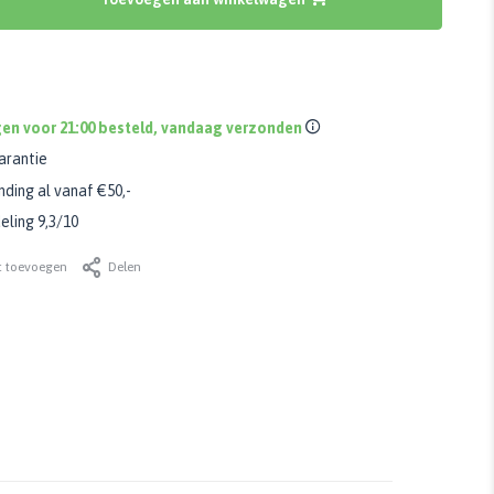
en voor 21:00 besteld, vandaag verzonden
arantie
nding al vanaf €50,-
ling 9,3/10
t toevoegen
Delen