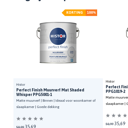
KORTING
100%
Histor
Histor
Perfect Fin
Perfect Finish Muurverf Mat Shaded
PPG1019-2
Whisper PPG5001-1
Matte muurverf
Matte muurverf | Binnen | Ideaal voor woonkamer of
slaapkamer | 
slaapkamer | Goede dekking
35,69
50,99
35,69
50,99