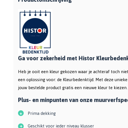
Bekijk alle Spuitbussen
Afbijtmiddelen
Poetsdoeken
Beschermingsmiddelen
Vloerverven
Overige gereedschappen
Wegwerpartikelen
Vloerverf
Additieven
Spackmessen
Betonverf
Bekijk alle Overige materialen
Spanen
Wegenverf
Televerlengstok
Garagevloer verf
Handgereedschap
Voorstrijk en primer
Ga voor zekerheid met Histor Kleurbedenk
Mengstaven
Bekijk alle Vloerverven
Heb je ooit een kleur gekozen waar je achteraf toch ni
Speciale verf
een oplossing voor: de Kleurbedenktijd. Met deze unieke 
Duurzame verf
jouw bestelde product
gratis een nieuwe kleur te kiezen.
Tegelverf
Schoolbord- en magneetverf
Plus- en minpunten van onze muurverfspec
Kassenwit
+
Prima dekking
Dakcoating
Bekijk alle Speciale verf
+
Geschikt voor ieder niveau klusser