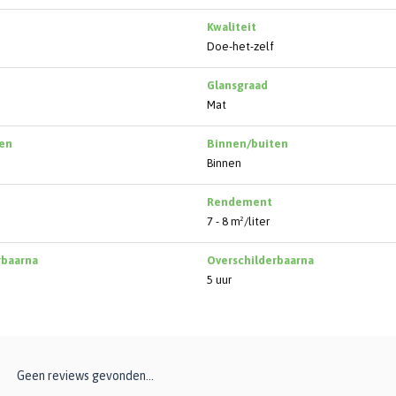
Kwaliteit
Doe-het-zelf
Glansgraad
Mat
en
Binnen/buiten
Binnen
Rendement
7 - 8 m²/liter
rbaarna
Overschilderbaarna
5 uur
Geen reviews gevonden...