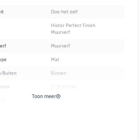
it
Doe-het-zelf
Histor Perfect Finish
Muurverf
erf
Muurverf
ype
Mat
/Buiten
Binnen
ment
7 - 8 m²/liter
Toon meer
ijd
1 uur