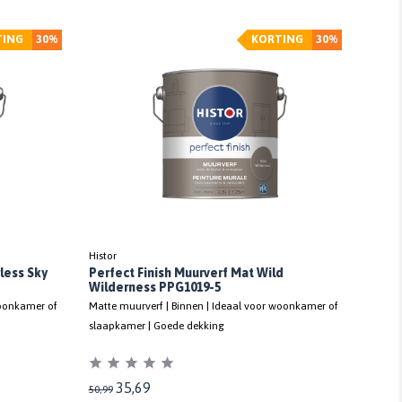
TING
30%
KORTING
30%
Histor
less Sky
Perfect Finish Muurverf Mat Wild
Wilderness PPG1019-5
woonkamer of
Matte muurverf | Binnen | Ideaal voor woonkamer of
slaapkamer | Goede dekking
35,69
50,99