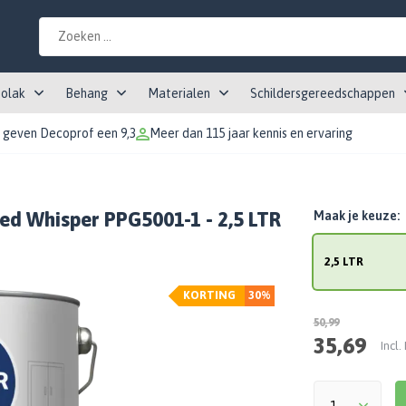
tolak
Behang
Materialen
Schildersgereedschappen
 geven Decoprof een 9,3
Meer dan 115 jaar kennis en ervaring
ded Whisper PPG5001-1 - 2,5 LTR
Maak je keuze:
2,5 LTR
KORTING
30%
50,99
35,69
Incl