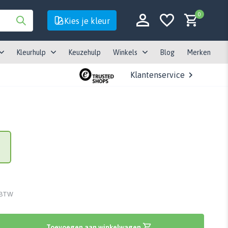
0
Kies je kleur
Kleurhulp
Keuzehulp
Winkels
Blog
Merken
Klantenservice
Account aanmaken
Account aanmaken
. BTW
Toevoegen aan winkelwagen