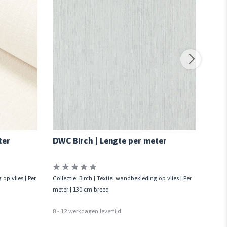
ter
DWC Birch | Lengte per meter
DWC
 op vlies | Per
Collectie: Birch | Textiel wandbekleding op vlies | Per
Collec
meter | 130 cm breed
meter
8 - 12 werkdagen levertijd
8 - 12