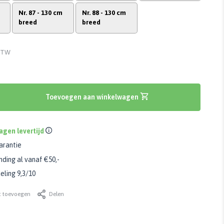
Nr. 87 - 130 cm
Nr. 88 - 130 cm
breed
breed
 BTW
Toevoegen aan winkelwagen
dagen levertijd
arantie
nding al vanaf €50,-
ling 9,3/10
t toevoegen
Delen