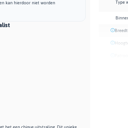
Type 
en kan hierdoor niet worden
Binne
list
Breedt
Hoogt
Patro
t het een chique uitstraling. Dit unieke