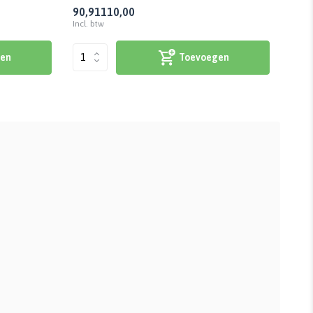
90,91
110,00
223
Incl. btw
Incl. 
en
Toevoegen