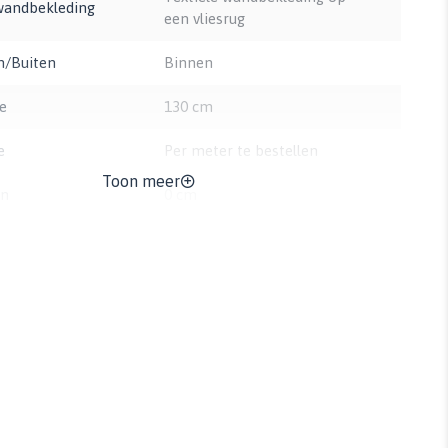
wandbekleding
een vliesrug
n/Buiten
Binnen
e
130 cm
e
Per meter te bestellen
Toon meer
on
0 cm