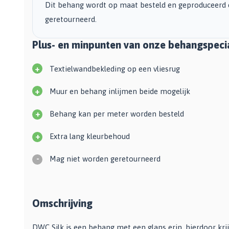
Bekijk alle Spuitbussen
Dit behang wordt op maat besteld en geproduceerd 
Afbijtmiddelen
Poetsdoeken
geretourneerd.
Beschermingsmiddelen
Vloerverven
Overige gereedschappen
Wegwerpartikelen
Vloerverf
Plus- en minpunten van onze behangspecia
Additieven
Spackmessen
Betonverf
Bekijk alle Overige materialen
Spanen
+
Wegenverf
Textielwandbekleding op een vliesrug
Televerlengstok
Garagevloer verf
+
Handgereedschap
Muur en behang inlijmen beide mogelijk
Voorstrijk en primer
Mengstaven
Bekijk alle Vloerverven
+
Behang kan per meter worden besteld
Speciale verf
+
Extra lang kleurbehoud
Duurzame verf
-
Mag niet worden geretourneerd
Tegelverf
Schoolbord- en magneetverf
Kassenwit
Omschrijving
Dakcoating
Bekijk alle Speciale verf
DWC Silk is een behang met een glans erin, hierdoor krijg