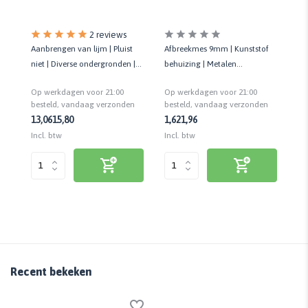
2 reviews
Aanbrengen van lijm | Pluist
Afbreekmes 9mm | Kunststof
Aa
niet | Diverse ondergronden |
rug
behuizing | Metalen
aa
Roller incl. beugel | 18 cm
mesgeleider | Voorzien van
va
Op werkdagen voor 21:00
Op werkdagen voor 21:00
Op
veiligheidsslot
besteld, vandaag verzonden
besteld, vandaag verzonden
be
13,06
15,80
1,62
1,96
9,
Incl. btw
Incl. btw
Inc
Recent bekeken