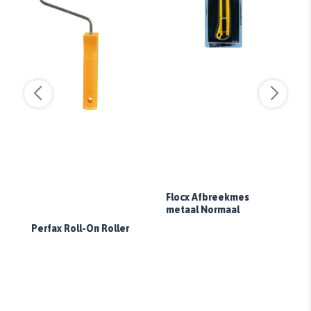
Flocx Afbreekmes
Fl
metaal Normaal
Perfax Roll-On Roller