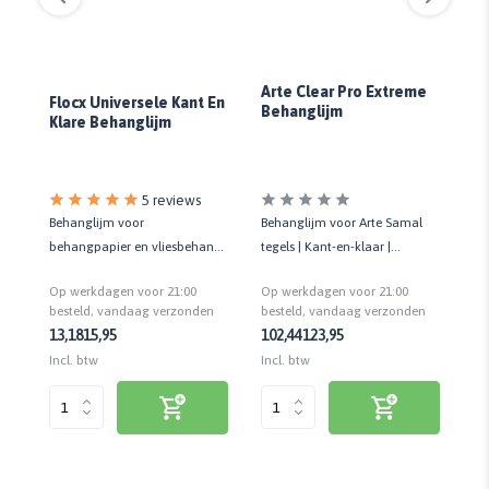
Gl
Arte Clear Pro Extreme
Ex
Flocx Universele Kant En
Behanglijm
Klare Behanglijm
es
5 reviews
Behanglijm voor
g
Behanglijm voor Arte Samal
Be
behangpapier en vliesbehang |
 |
tegels | Kant-en-klaar |
en
Kant-en-klaar | Hoge
Kwaliteit prof.
kl
Op werkdagen voor 21:00
Op werkdagen voor 21:00
Op
kleefkracht
besteld, vandaag verzonden
n
besteld, vandaag verzonden
be
13,18
15,95
102,44
123,95
34
Incl. btw
Incl. btw
Inc