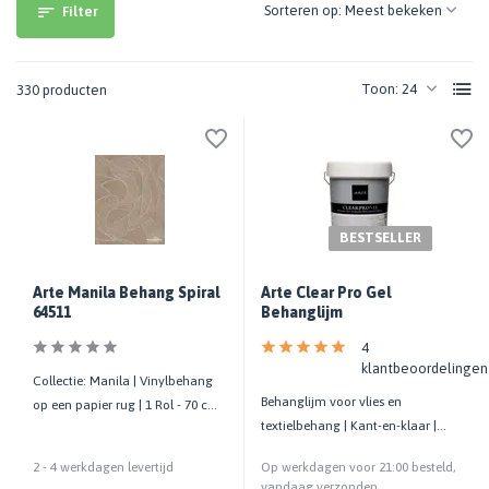
Sorteren op:
Filter
Toon:
330 producten
BESTSELLER
Arte Manila Behang Spiral
Arte Clear Pro Gel
64511
Behanglijm
4
klantbeoordelingen
Collectie: Manila | Vinylbehang
Behanglijm voor vlies en
op een papier rug | 1 Rol - 70 cm
textielbehang | Kant-en-klaar |
x 10,05 mtr
Kwaliteit prof.
2 - 4 werkdagen levertijd
Op werkdagen voor 21:00 besteld,
vandaag verzonden