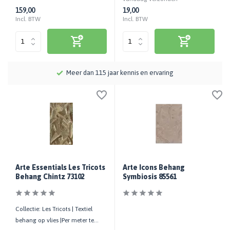
159,00
19,00
Incl. BTW
Incl. BTW
Meer dan 115 jaar kennis en ervaring
Arte Essentials Les Tricots
Arte Icons Behang
Behang Chintz 73102
Symbiosis 85561
Collectie: Les Tricots | Textiel
behang op vlies |Per meter te