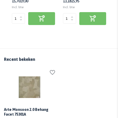
13,18
15,95
2,
15,70
19,00
Incl. btw
Inc
Incl. btw
Recent bekeken
Arte Monsoon 2.0 Behang
Facet 75301A