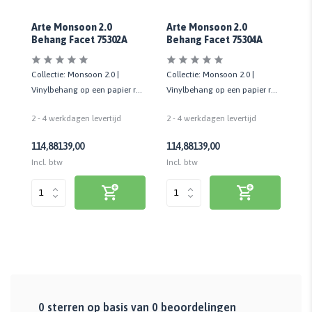
Arte Monsoon 2.0
Arte Monsoon 2.0
Ar
Behang Facet 75302A
Behang Facet 75304A
Be
Collectie: Monsoon 2.0 |
Collectie: Monsoon 2.0 |
Co
rug
Vinylbehang op een papier rug
Vinylbehang op een papier rug
Vi
| 1 Rol - 70 cm x 10,05 mtr
| 1 Rol - 70 cm x 10,05 mtr
| 1
2 - 4 werkdagen levertijd
2 - 4 werkdagen levertijd
2 
114,88
139,00
114,88
139,00
11
Incl. btw
Incl. btw
Inc
0
sterren op basis van
0
beoordelingen