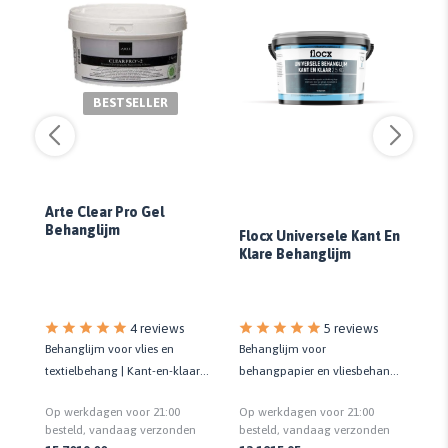
BESTSELLER
Arte Clear Pro Gel
Behanglijm
Flocx Universele Kant En
Fl
Klare Behanglijm
m
5 reviews
4 reviews
Behanglijm voor
Af
Behanglijm voor vlies en
behangpapier en vliesbehang |
be
|
textielbehang | Kant-en-klaar |
Kant-en-klaar | Hoge
me
Kwaliteit prof.
Op werkdagen voor 21:00
Op
Op werkdagen voor 21:00
kleefkracht
vei
besteld, vandaag verzonden
be
n
besteld, vandaag verzonden