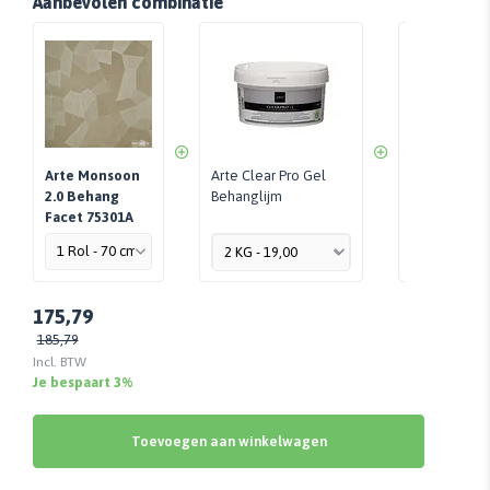
Aanbevolen combinatie
Arte Monsoon
Arte Clear Pro Gel
Perfax Roll-
2.0 Behang
Behanglijm
Per Stuk - 
Facet 75301A
175,79
185,79
Incl. BTW
Je bespaart 3%
Toevoegen aan winkelwagen