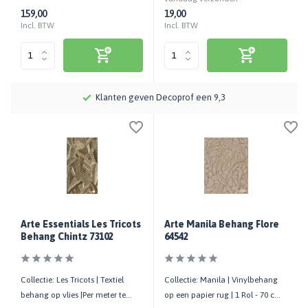
159,00
19,00
Incl. BTW
Incl. BTW
Meer dan 115 jaar kennis en ervaring
Arte Essentials Les Tricots
Arte Manila Behang Flore
Behang Chintz 73102
64542
Collectie: Les Tricots | Textiel
Collectie: Manila | Vinylbehang
behang op vlies |Per meter te
op een papier rug | 1 Rol - 70 cm