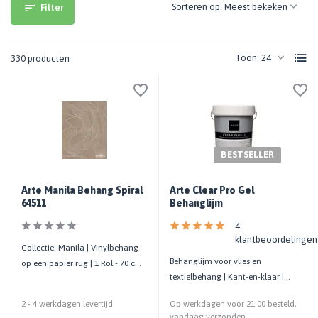
Sorteren op:
Filter
Toon:
330 producten
BESTSELLER
Arte Manila Behang Spiral
Arte Clear Pro Gel
64511
Behanglijm
4
klantbeoordelingen
Collectie: Manila | Vinylbehang
Behanglijm voor vlies en
op een papier rug | 1 Rol - 70 cm
textielbehang | Kant-en-klaar |
x 10,05 mtr
Kwaliteit prof.
2 - 4 werkdagen levertijd
Op werkdagen voor 21:00 besteld,
vandaag verzonden