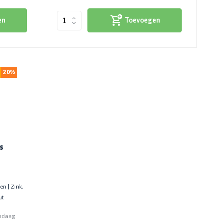
en
Toevoegen
20%
s
n | Zink,
ut
andaag