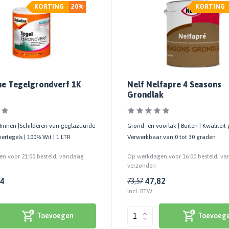
KORTING
20%
KORTING
ne Tegelgrondverf 1K
Nelf Nelfapre 4 Seasons
Grondlak
Binnen |Schilderen van geglazuurde
Grond- en voorlak | Buiten | Kwaliteit p
ertegels | 100% Wit | 1 LTR
Verwerkbaar van 0 tot 30 graden
n voor 21:00 besteld, vandaag
Op werkdagen voor 16:00 besteld, v
verzonden
24
47,82
73,57
Incl. BTW
Toevoegen
Toevoeg