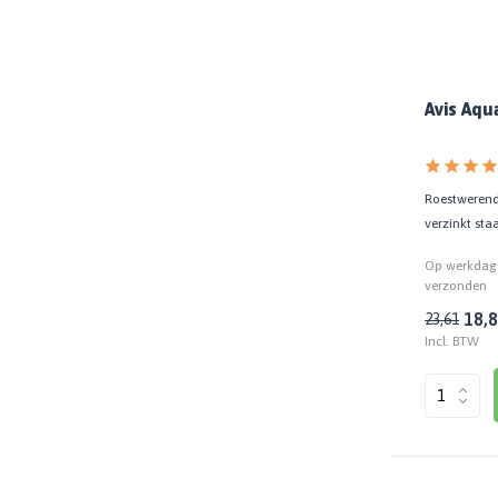
Toon meer
Ondergrond
Oude / bestaande verflaag
(33)
Avis Aqu
Hout
(27)
Kunststof / PVC
(21)
Roestwerende
IJzer / metaal
(20)
verzinkt sta
Non-ferro metaal / aluminium
(18)
Op werkdage
verzonden
Toon meer
18,
23,61
Incl. BTW
Extra eigenschappen
Extra hoge dekking
(21)
Extra lange kleur- en glansbehoud
(2)
Extra weerbestendig
(2)