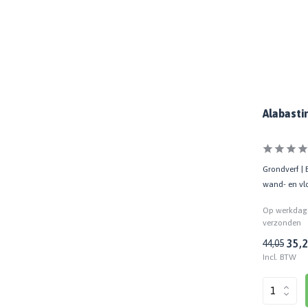
Sneldrogend
(7)
Roestwerend
(16)
Toon meer
Glansgraad
Alabasti
Mat
(26)
Zijdeglans / Satin
(15)
Basis
Grondverf | 
wand- en vlo
Watergedragen
(26)
Op werkdage
Terpentinegedragen
(17)
verzonden
35,
44,05
Epoxy
(1)
Incl. BTW
Natuurlijke grondstoffen
(2)
2 componenten
(3)