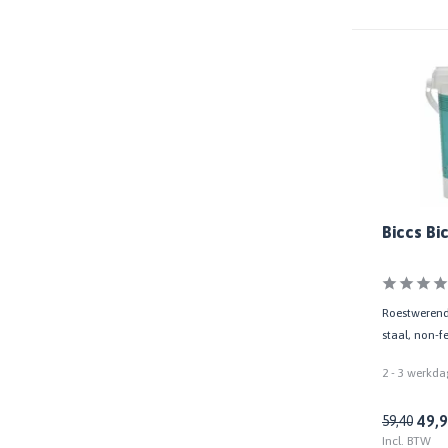
Inhoud
250 ML
(2)
500 ML
(14)
680 ML
(1)
750 ML
(2)
1 LTR
(26)
Biccs Bi
Toon meer
Biobased
Roestwerende
Volledig
(1)
staal, non-f
Deels
(1)
2 - 3 werkda
49,
59,40
Incl. BTW