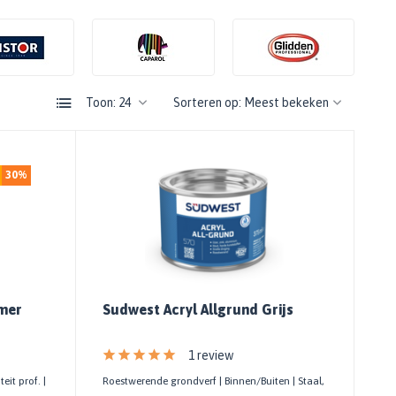
Toon:
Sorteren op:
30%
imer
Sudwest Acryl Allgrund Grijs
1 review
eit prof. |
Roestwerende grondverf | Binnen/Buiten | Staal,