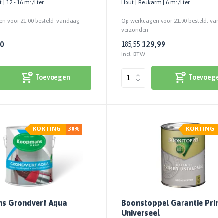
 | 12 - 16 m²/liter
Hout | Reukarm | 6 m²/liter
n voor 21:00 besteld, vandaag
Op werkdagen voor 21:00 besteld, v
verzonden
00
129,99
185,55
Incl. BTW
Toevoegen
Toevoeg
KORTING
30%
KORTING
s Grondverf Aqua
Boonstoppel Garantie Pri
Universeel