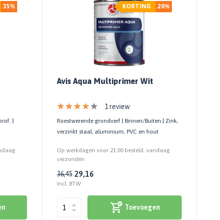
35%
KORTING
20%
Avis Aqua Multiprimer Wit
1 review
rof. |
Roestwerende grondverf | Binnen/Buiten | Zink,
verzinkt staal, aluminium, PVC en hout
andaag
Op werkdagen voor 21:00 besteld, vandaag
verzonden
29,16
36,45
Incl. BTW
en
Toevoegen