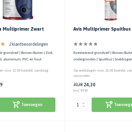
a Multiprimer Zwart
Avis Multiprimer Spuitbus
2 klantbeoordelingen
 grondverf | Binnen/Buiten | Zink,
Roestwerend grondverf | Binnen/Buite
al, aluminium, PVC en hout
ondergronden | Spuitbus | Sneldroge
n voor 21:00 besteld, vandaag
Op werkdagen voor 21:00 besteld, v
verzonden
89
24,30
30,38
Incl. BTW
Toevoegen
Toevoeg