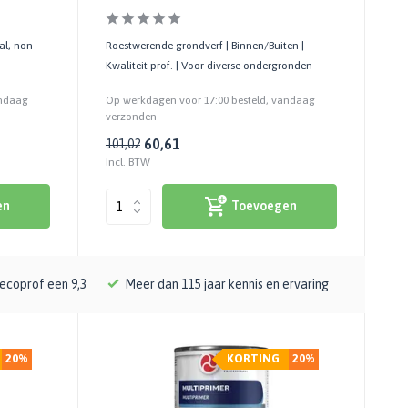
al, non-
Roestwerende grondverf | Binnen/Buiten |
Kwaliteit prof. | Voor diverse ondergronden
andaag
Op werkdagen voor 17:00 besteld, vandaag
verzonden
60,61
101,02
Incl. BTW
en
Toevoegen
ecoprof een 9,3
Meer dan 115 jaar kennis en ervaring
20%
KORTING
20%