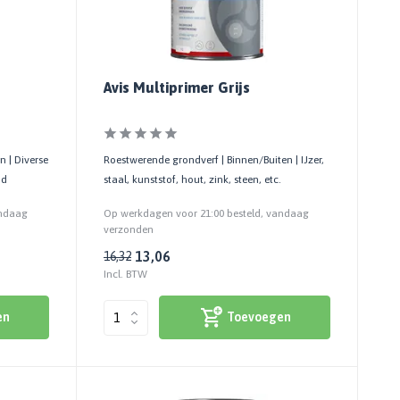
Avis Multiprimer Grijs
n | Diverse
Roestwerende grondverf | Binnen/Buiten | IJzer,
nd
staal, kunststof, hout, zink, steen, etc.
andaag
Op werkdagen voor 21:00 besteld, vandaag
verzonden
13,06
16,32
Incl. BTW
en
Toevoegen