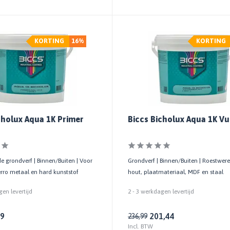
KORTING
16%
KORTING
cholux Aqua 1K Primer
Biccs Bicholux Aqua 1K Vu
 grondverf | Binnen/Buiten | Voor
Grondverf | Binnen/Buiten | Roestwere
erro metaal en hard kunststof
hout, plaatmateriaal, MDF en staal
gen levertijd
2 - 3 werkdagen levertijd
99
201,44
236,99
Incl. BTW