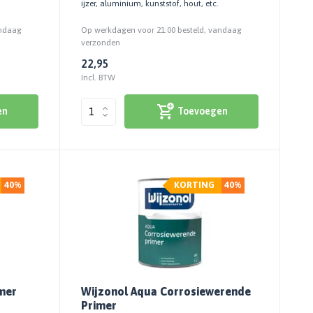
ijzer, aluminium, kunststof, hout, etc.
andaag
Op werkdagen voor 21:00 besteld, vandaag
verzonden
22,95
Incl. BTW
en
Toevoegen
40%
KORTING
40%
mer
Wijzonol Aqua Corrosiewerende
Primer