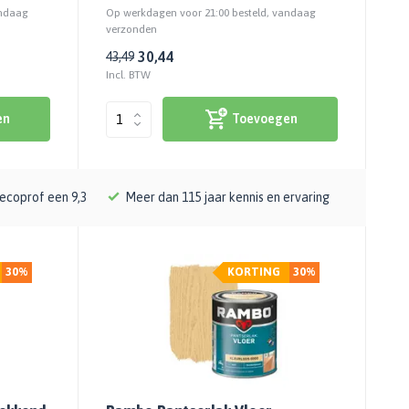
andaag
Op werkdagen voor 21:00 besteld, vandaag
verzonden
30,44
43,49
Incl. BTW
en
Toevoegen
ecoprof een 9,3
Meer dan 115 jaar kennis en ervaring
30%
KORTING
30%