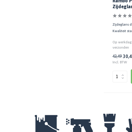
Rambo P
Zijdegla
Zijdeglans d
Kwaliteit sta
Op werkdage
verzonden
30,
43,49
Incl. BTW