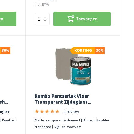
Incl. BTW
en
Toevoegen
30%
KORTING
30%
Rambo Pantserlak Vloer
sh
Transparant Zijdeglans
Greywash 0779
ingen
1 review
| Kwaliteit
Matte transparante vloerverf | Binnen | Kwaliteit
standaard | Slijt- en stootvast