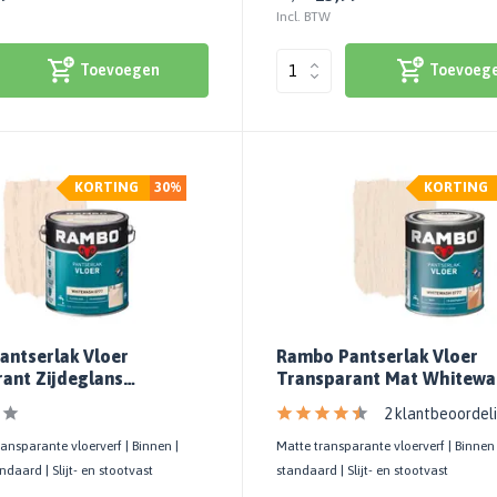
Incl. BTW
Toevoegen
Toevoeg
KORTING
30%
KORTING
antserlak Vloer
Rambo Pantserlak Vloer
ant Zijdeglans
Transparant Mat Whitewa
sh 0777
0777
2 klantbeoordel
ransparante vloerverf | Binnen |
Matte transparante vloerverf | Binnen 
ndaard | Slijt- en stootvast
standaard | Slijt- en stootvast