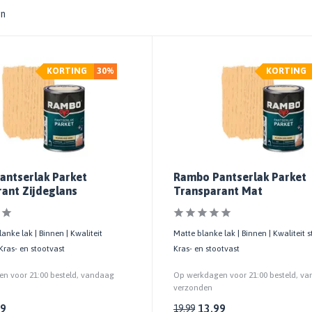
en
KORTING
30%
KORTING
antserlak Parket
Rambo Pantserlak Parket
ant Zijdeglans
Transparant Mat
anke lak | Binnen | Kwaliteit
Matte blanke lak | Binnen | Kwaliteit 
Kras- en stootvast
Kras- en stootvast
n voor 21:00 besteld, vandaag
Op werkdagen voor 21:00 besteld, v
verzonden
99
13,99
19,99