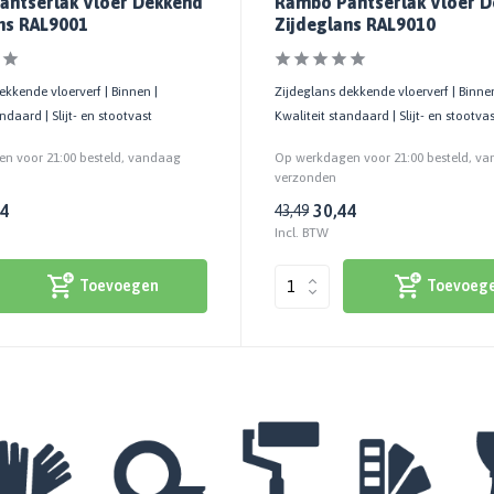
antserlak Vloer Dekkend
Rambo Pantserlak Vloer 
ns RAL9001
Zijdeglans RAL9010
ekkende vloerverf | Binnen |
Zijdeglans dekkende vloerverf | Binnen
ndaard | Slijt- en stootvast
Kwaliteit standaard | Slijt- en stootva
n voor 21:00 besteld, vandaag
Op werkdagen voor 21:00 besteld, v
verzonden
44
30,44
43,49
Incl. BTW
Toevoegen
Toevoeg