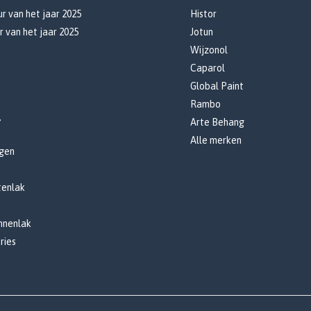
r van het jaar 2025
Histor
r van het jaar 2025
Jotun
Wijzonol
Caparol
Global Paint
Rambo
r
Arte Behang
Alle merken
gen
tenlak
innenlak
ries