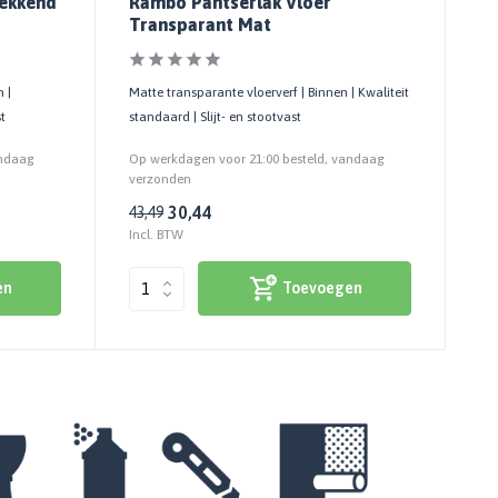
Dekkend
Rambo Pantserlak Vloer
Transparant Mat
 |
Matte transparante vloerverf | Binnen | Kwaliteit
st
standaard | Slijt- en stootvast
andaag
Op werkdagen voor 21:00 besteld, vandaag
verzonden
30,44
43,49
Incl. BTW
en
Toevoegen