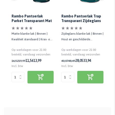
Rambo Pantserlak
Rambo Pantserlak Trap
Ra
Parket Transparant Mat
Transparant Zijdeglans
Tr
00
n |
Matte blanke lak | Binnen |
Zijdeglans blanke lak | Binnen |
Zi
tc.
Kwaliteit standaard | Kras- en
Hout en geschilderde
vlo
stootvast
ondergronden | Kras- en
sta
Op werkdagen voor 21:00
Op werkdagen voor 21:00
Op
slijtvast
n
besteld, vandaag verzonden
besteld, vandaag verzonden
be
11,56
13,99
28,05
33,94
16,52
19,99
40,07
48,49
35
Incl. btw
Incl. btw
Inc