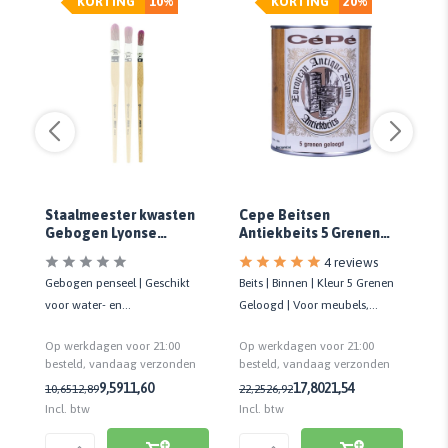
KORTING
10%
KORTING
20%
Cepe Beitsen
R
Staalmeester kwasten
Antiekbeits 5 Grenen
Tu
Gebogen Lyonse
Geloogd
Tr
Penseel (2010)
4 reviews
12
Beits | Binnen | Kleur 5 Grenen
Zi
Gebogen penseel | Geschikt
Geloogd | Voor meubels,
Bu
en
voor water- en
vloeren, trappen en deuren
We
terpentinegedragen verven |
Op werkdagen voor 21:00
Op
Op werkdagen voor 21:00
Kwaliteit prof.
besteld, vandaag verzonden
be
n
besteld, vandaag verzonden
17,80
21,54
9,59
11,60
22,25
26,92
23
10,65
12,89
Incl. btw
Inc
Incl. btw