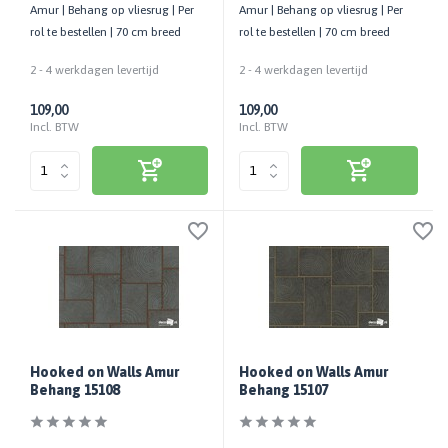
Amur | Behang op vliesrug | Per
Amur | Behang op vliesrug | Per
rol te bestellen | 70 cm breed
rol te bestellen | 70 cm breed
2 - 4 werkdagen levertijd
2 - 4 werkdagen levertijd
109,00
109,00
Incl. BTW
Incl. BTW
Hooked on Walls Amur
Hooked on Walls Amur
Behang 15108
Behang 15107