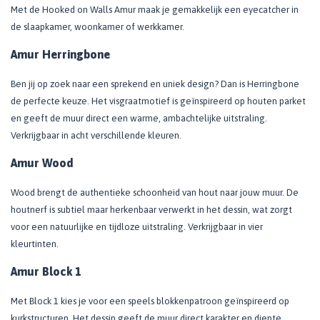
Met de Hooked on Walls Amur maak je gemakkelijk een eyecatcher in
de slaapkamer, woonkamer of werkkamer.
Amur Herringbone
Ben jij op zoek naar een sprekend en uniek design? Dan is Herringbone
de perfecte keuze. Het visgraatmotief is geïnspireerd op houten parket
en geeft de muur direct een warme, ambachtelijke uitstraling.
Verkrijgbaar in acht verschillende kleuren.
Amur Wood
Wood brengt de authentieke schoonheid van hout naar jouw muur. De
houtnerf is subtiel maar herkenbaar verwerkt in het dessin, wat zorgt
voor een natuurlijke en tijdloze uitstraling. Verkrijgbaar in vier
kleurtinten.
Amur Block 1
Met Block 1 kies je voor een speels blokkenpatroon geïnspireerd op
kurkstructuren. Het dessin geeft de muur direct karakter en diepte.