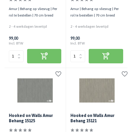
Amur | Behang op vliesrug | Per
Amur | Behang op vliesrug | Per
rol te bestellen | 70 cm breed
rol te bestellen | 70 cm breed
2 - 4 werkdagen levertijd
2 - 4 werkdagen levertijd
99,00
99,00
Incl. BTW
Incl. BTW
Hooked on Walls Amur
Hooked on Walls Amur
Behang 15125
Behang 15121