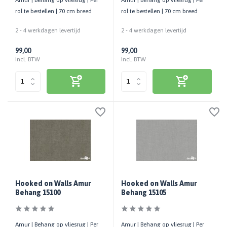
Amur | Behang op vliesrug | Per
Amur | Behang op vliesrug | Per
rol te bestellen | 70 cm breed
rol te bestellen | 70 cm breed
2 - 4 werkdagen levertijd
2 - 4 werkdagen levertijd
99,00
99,00
Incl. BTW
Incl. BTW
Hooked on Walls Amur
Hooked on Walls Amur
Behang 15100
Behang 15105
Amur | Behang op vliesrug | Per
Amur | Behang op vliesrug | Per