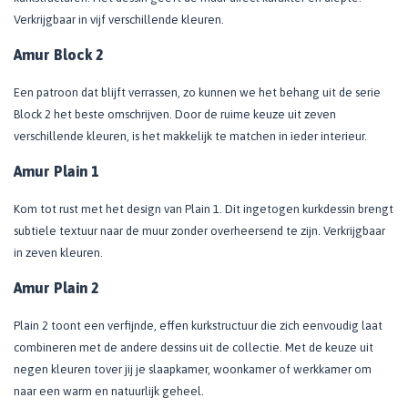
Verkrijgbaar in vijf verschillende kleuren.
Amur Block 2
Een patroon dat blijft verrassen, zo kunnen we het behang uit de serie
Block 2 het beste omschrijven. Door de ruime keuze uit zeven
verschillende kleuren, is het makkelijk te matchen in ieder interieur.
Amur Plain 1
Kom tot rust met het design van Plain 1. Dit ingetogen kurkdessin brengt
subtiele textuur naar de muur zonder overheersend te zijn. Verkrijgbaar
in zeven kleuren.
Amur Plain 2
Plain 2 toont een verfijnde, effen kurkstructuur die zich eenvoudig laat
combineren met de andere dessins uit de collectie. Met de keuze uit
negen kleuren tover jij je slaapkamer, woonkamer of werkkamer om
naar een warm en natuurlijk geheel.