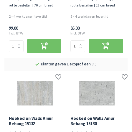
rol te bestellen | 70 cm breed
rol te bestellen | 53 cm breed
2 - 4 werkdagen levertijd
2 - 4 werkdagen levertijd
99,00
85,00
Incl. BTW
Incl. BTW
Klanten geven Decoprof een 9,3
Hooked on Walls Amur
Hooked on Walls Amur
Behang 15132
Behang 15130