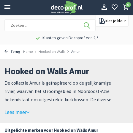
0
Kies je kleur
Klanten geven Decoprof een 9,3
Terug
Home
Hooked on Walls
Amur
Hooked on Walls Amur
De collectie Amur is geïnspireerd op de gelijknamige
rivier, waarvan het stroomgebied in Noordoost-Azië
bekendstaat om uitgestrekte kurkbossen. De diverse
hout- en kurkpatronen brengen warmte en karakter in
Lees meer
ieder interieur.
Uitgelichte merken voor Hooked on Walls Amur