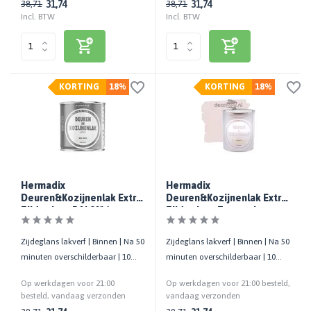
31,74
31,74
38,71
38,71
Incl. BTW
Incl. BTW
KORTING
18%
KORTING
18%
Hermadix
Hermadix
Deuren&Kozijnenlak Extra
Deuren&Kozijnenlak Extra
Zijdeglans RAL9016
Zijdeglans Taupewit
Zijdeglans lakverf | Binnen | Na 50
Zijdeglans lakverf | Binnen | Na 50
minuten overschilderbaar | 10
minuten overschilderbaar | 10
m²/liter | 750 ML
m²/liter | 750 ML
Op werkdagen voor 21:00
Op werkdagen voor 21:00 besteld,
besteld, vandaag verzonden
vandaag verzonden