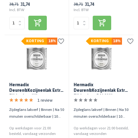
31,74
31,74
38,71
38,71
Incl. BTW
Incl. BTW
KORTING
18%
KORTING
18%
Hermadix
Hermadix
Deuren&Kozijnenlak Extra
Deuren&Kozijnenlak Extra
Zijdeglans Wit
Zijdeglans RAL9001
1 review
Zijdeglans lakverf | Binnen | Na 50
Zijdeglans lakverf | Binnen | Na 50
minuten overschilderbaar | 10
minuten overschilderbaar | 10
m²/liter | 750 ML
m²/liter | 750 ML
Op werkdagen voor 21:00
Op werkdagen voor 21:00 besteld,
besteld, vandaag verzonden
vandaag verzonden