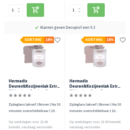
.
Klanten geven Decoprof een 9,3
KORTING
18%
KORTING
18%
Hermadix
Hermadix
Deuren&Kozijnenlak Extra
Deuren&Kozijnenlak Extra
Zijdeglans Donker Taupe
Zijdeglans Puur Taupe
Zijdeglans lakverf | Binnen | Na 50
Zijdeglans lakverf | Binnen | Na 50
minuten overschilderbaar | 10
minuten overschilderbaar | 10
m²/liter | 750 ML
m²/liter | 750 ML
Op werkdagen voor 21:00
Op werkdagen voor 21:00 besteld,
besteld, vandaag verzonden
vandaag verzonden