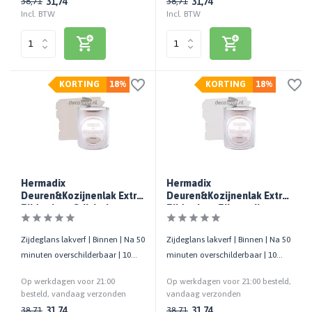
31,74
31,74
38,71
38,71
Incl. BTW
Incl. BTW
KORTING
18%
KORTING
18%
Hermadix
Hermadix
Deuren&Kozijnenlak Extra
Deuren&Kozijnenlak Extra
Zijdeglans Grijsbeige
Zijdeglans Zilvergrijs
Zijdeglans lakverf | Binnen | Na 50
Zijdeglans lakverf | Binnen | Na 50
minuten overschilderbaar | 10
minuten overschilderbaar | 10
m²/liter | 750 ML
m²/liter | 750 ML
Op werkdagen voor 21:00
Op werkdagen voor 21:00 besteld,
besteld, vandaag verzonden
vandaag verzonden
31,74
31,74
38,71
38,71