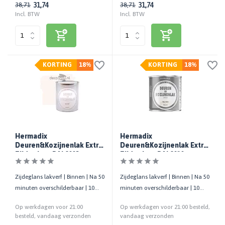
31,74
31,74
38,71
38,71
Incl. BTW
Incl. BTW
KORTING
18%
KORTING
18%
Hermadix
Hermadix
Deuren&Kozijnenlak Extra
Deuren&Kozijnenlak Extra
Zijdeglans RAL9003
Zijdeglans RAL9010
Zijdeglans lakverf | Binnen | Na 50
Zijdeglans lakverf | Binnen | Na 50
minuten overschilderbaar | 10
minuten overschilderbaar | 10
m²/liter | 750 ML
m²/liter | 750 ML
Op werkdagen voor 21:00
Op werkdagen voor 21:00 besteld,
besteld, vandaag verzonden
vandaag verzonden