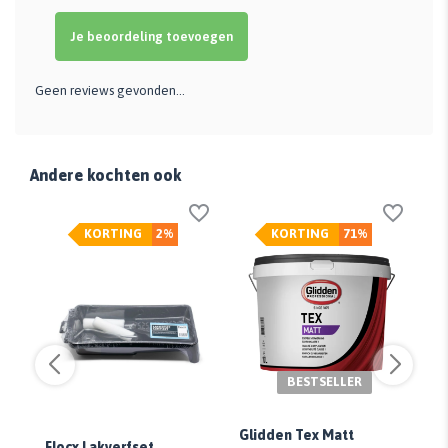
Je beoordeling toevoegen
Geen reviews gevonden...
Andere kochten ook
KORTING
2%
KORTING
71%
BESTSELLER
Glidden Tex Matt
mi
Flocx Lakverfset
Pr