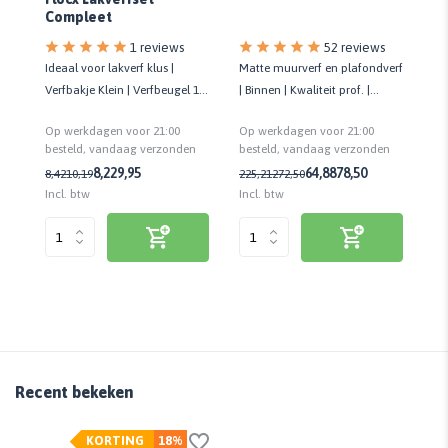
Compleet
1 reviews
52 reviews
ans
Ideaal voor lakverf klus |
Matte muurverf en plafondverf
Ti
Verfbakje Klein | Verfbeugel 10
| Binnen | Kwaliteit prof. |
Pl
cm | 3x Verfrol Vilt 10 cm
Schrobvast | Hoge dekking
te
Op werkdagen voor 21:00
Op werkdagen voor 21:00
Op
bei
n
besteld, vandaag verzonden
besteld, vandaag verzonden
be
8,22
9,95
64,88
78,50
8,42
10,19
225,21
272,50
1,
Incl. btw
Incl. btw
Inc
Recent bekeken
KORTING
18%