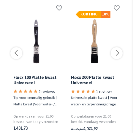
KORTING
10%
Flocx 100 Platte kwast
Flocx 200 Platte kwast
Pr
Universeel
Universeel
2 reviews
1 reviews
Tip voor eenmalig gebruik |
Universele platte kwast | Voor
Ti
en
Platte kwast |Voor water- /
water- en terpentinegedragen
Pl
terpentinegedragen lak en
lak | Kwaliteit standaard
te
Op werkdagen voor 21:00
Op werkdagen voor 21:00
Op
muurverf
bei
n
besteld, vandaag verzonden
besteld, vandaag verzonden
be
1,43
1,73
4,07
4,92
4,52
5,47
1,