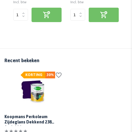
Incl. btw
Incl. btw
Inc
Recent bekeken
KORTING
30%
Koopmans Perkoleum
Zijdeglans Dekkend 238
Antiekblauw