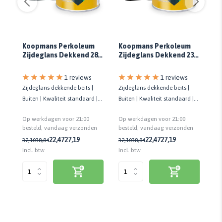
Koopmans Perkoleum
Koopmans Perkoleum
K
Zijdeglans Dekkend 289
Zijdeglans Dekkend 239
Zi
16
Antraciet
Zwart
R
1 reviews
1 reviews
Zijdeglans dekkende beits |
Zijdeglans dekkende beits |
Zi
|
Buiten | Kwaliteit standaard |
Buiten | Kwaliteit standaard |
Bu
Alle houtsoorten | Biobased
Alle houtsoorten | Biobased
Al
Op werkdagen voor 21:00
Op werkdagen voor 21:00
Op
n
besteld, vandaag verzonden
besteld, vandaag verzonden
be
22,47
27,19
22,47
27,19
32,10
38,84
32,10
38,84
90
Incl. btw
Incl. btw
Inc