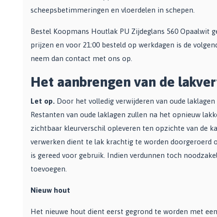
Bekijk alle Spuitbussen
Afbijtmiddelen
scheepsbetimmeringen en vloerdelen in schepen.
Poetsdoeken
Beschermingsmiddelen
Vloerverven
Overige gereedschappen
Bestel Koopmans Houtlak PU Zijdeglans 560 Opaalwit ge
Wegwerpartikelen
Vloerverf
prijzen en voor 21:00 besteld op werkdagen is de volgen
Additieven
Spackmessen
Betonverf
neem dan contact met ons op.
Bekijk alle Overige materialen
Spanen
Wegenverf
Televerlengstok
Garagevloer verf
Het aanbrengen van de lakver
Handgereedschap
Voorstrijk en primer
Mengstaven
Let op.
Door het volledig verwijderen van oude laklagen
Bekijk alle Vloerverven
Restanten van oude laklagen zullen na het opnieuw lakk
Speciale verf
zichtbaar kleurverschil opleveren ten opzichte van de k
Duurzame verf
verwerken dient te lak krachtig te worden doorgeroerd 
Tegelverf
is gereed voor gebruik. Indien verdunnen toch noodzake
Schoolbord- en magneetverf
toevoegen.
Kassenwit
Nieuw hout
Dakcoating
Bekijk alle Speciale verf
Het nieuwe hout dient eerst gegrond te worden met een