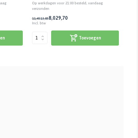
daag
Op werkdagen voor 21:00 besteld, vandaag
Op we
verzonden
verzo
8,02
9,70
11,45
13,85
15,44
Incl. btw
Incl. 
en
Toevoegen