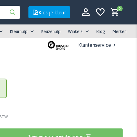
0
Kies je kleur
Kleurhulp
Keuzehulp
Winkels
Blog
Merken
Klantenservice
Account aanmaken
Account aanmaken
. BTW
Toevoegen aan winkelwagen