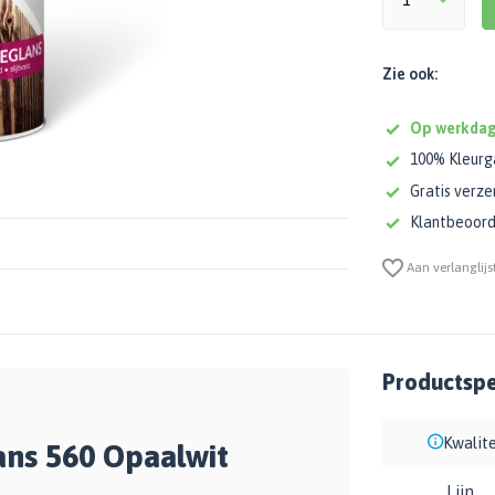
Zie ook:
Op werkdag
100% Kleurg
Gratis verze
Klantbeoorde
Aan verlanglijs
Productspec
Kwalite
ans 560 Opaalwit
Lijn