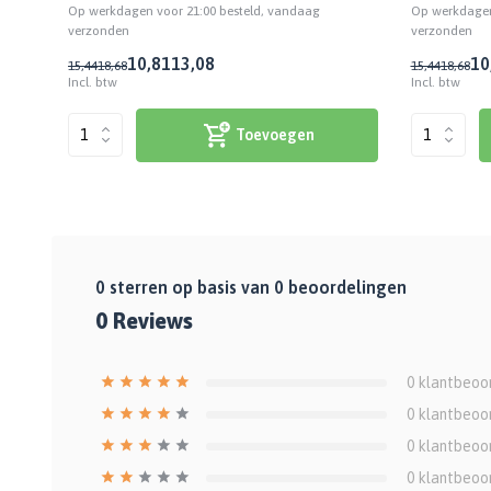
Op werkdagen voor 21:00 besteld, vandaag
Op werkdagen
verzonden
verzonden
10,81
13,08
10
15,44
18,68
15,44
18,68
Incl. btw
Incl. btw
Toevoegen
0
sterren op basis van
0
beoordelingen
0
Reviews
0
klantbeoo
0
klantbeoo
0
klantbeoo
0
klantbeoo