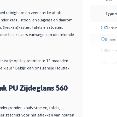
d reinigbare en zeer sterke aflak
Type v
nder kras-, stoot- en slagvast en daarom
, (keuken)kasten, tafels en stoelen.
Glanst
doe-het-zelvers vanwege zijn uitstekende
Binnen
Rende
orstvrije opslag tenminste 12 maanden.
Droogt
e kleur? Bekijk dan ons gehele Houtlak
k PU Zijdeglans 560
dergronden zoals stoelen, tafels,
eer geschikt voor het aflakken van houten