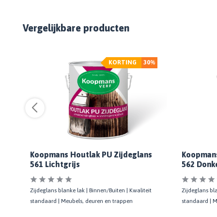
Vergelijkbare producten
%
KORTING
30%
s
Koopmans Houtlak PU Zijdeglans
Koopmans
561 Lichtgrijs
562 Donke
t
Zijdeglans blanke lak | Binnen/Buiten | Kwaliteit
Zijdeglans bla
standaard | Meubels, deuren en trappen
standaard | M