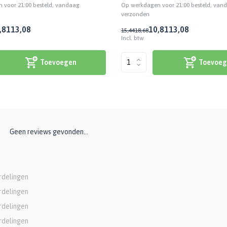
 voor 21:00 besteld, vandaag
Op werkdagen voor 21:00 besteld, van
verzonden
,81
13,08
10,81
13,08
15,44
18,68
Incl. btw
Toevoegen
Toevoeg
Geen reviews gevonden...
rdelingen
rdelingen
rdelingen
rdelingen