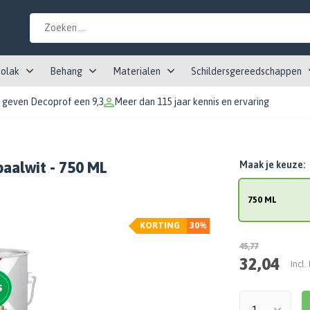
tolak
Behang
Materialen
Schildersgereedschappen
 geven Decoprof een 9,3
Meer dan 115 jaar kennis en ervaring
aalwit - 750 ML
Maak je keuze:
750 ML
KORTING
30%
45,77
32,04
Incl