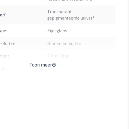
Transparant
erf
gepigmenteerde lakverf
ype
Zijdeglans
/Buiten
Binnen en buiten
ment
7-9m²/liter
Toon meer
ijd
1 uur