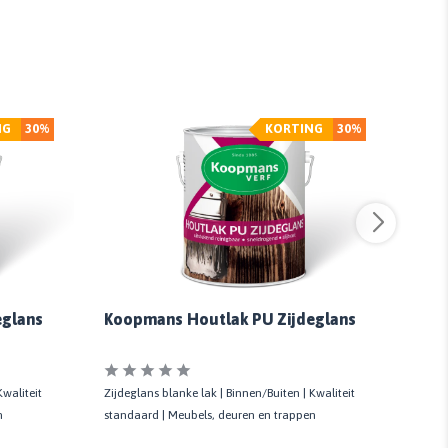
NG
30%
KORTING
30%
eglans
Koopmans Houtlak PU Zijdeglans
Koo
216
Kwaliteit
Zijdeglans blanke lak | Binnen/Buiten | Kwaliteit
Zijdeg
n
standaard | Meubels, deuren en trappen
stand