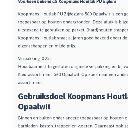
Voorheen bekend als Koopmans Houtlak PU Eiglans
Zwarte muurverf
Oplosmiddelen
Afbreekmessen
Mat
Beige muurverf
Reserve messen
Koopmans Houtlak PU Zijdeglans 560 Opaalwit is een goe
Vulmiddelen
Grondverf
Blauwe muurverf
Behangschaar
toepasbaar op houten ondergronden. Deze aflak is bijzo
Houtrotvuller en houtreparatie
Top 10
Bekijk alle Kleuren
Foliesnijder
uitstekend te gebruiken op parket, (hard)houten trappen
Muurreparatie en -plamuur
Binnen
Glassnijders
Koopmans Houtlak staat al jaren goed bekend onder de 
Universele vulmiddelen
Buiten
eigenschappen en milde prijs.
Verfhulpmiddelen
Plamuur
Hout Grondverf
Overige
Overig
Verpakking: 0.25L.
Multiprimer (Universeel)
Effectgereedschap
Houdbaarheid: In gesloten originele verpakking en bij v
Bekijk alle Grondverf
Afdekmaterialen
Onderdeurtje
Kleurassortiment: 560 Opaalwit. Op zoek naar een ander
Afdekvlies
Spuitbussen
Schildershulp
assortiment.
Beschermfolies
Lakspray
Reinigingsgereedschappen
Stucloper
Gebruiksdoel Koopmans Houtla
Primer
Maskeerpapier
Glasreinigers
Opaalwit
Hittebestendige Verf
Schildersstoffers
Radiatorlak
Overige materialen
Binnen en buiten onder andere toepasbaar op houten on
Sponzen
Isoleerspray
Handige hulpmiddelen
barbladen, kasten, trappen en vloeren. Daarnaast ook z
Bezems en Stoffer en blik