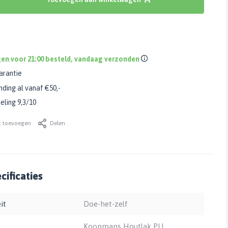
en voor 21:00 besteld, vandaag verzonden
arantie
nding al vanaf €50,-
ling 9,3/10
t toevoegen
Delen
ificaties
it
Doe-het-zelf
Koopmans Houtlak PU