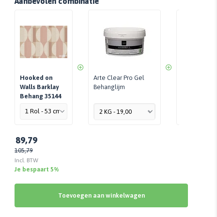
Aanbevolen combinatie
Hooked on
Arte Clear Pro Gel
Perfax Roll-
Walls Barklay
Behanglijm
Per Stuk - 
Behang 35144
89,79
105,79
Incl. BTW
Je bespaart 5%
Toevoegen aan winkelwagen