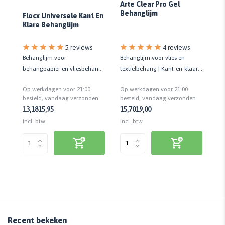
Arte Clear Pro Gel
Wi
Behanglijm
Flocx Universele Kant En
Klare Behanglijm
5 reviews
4 reviews
Behanglijm voor
Behanglijm voor vlies en
Ma
behangpapier en vliesbehang |
textielbehang | Kant-en-klaar |
Kwa
Kant-en-klaar | Hoge
Kwaliteit prof.
kw
Op werkdagen voor 21:00
Op werkdagen voor 21:00
Op
kleefkracht
besteld, vandaag verzonden
n
besteld, vandaag verzonden
be
13,18
15,95
15,70
19,00
18
Incl. btw
Incl. btw
Inc
Recent bekeken