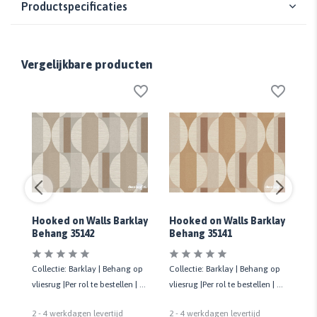
Productspecificaties
Vergelijkbare producten
lay
Hooked on Walls Barklay
Hooked on Walls Barklay
Ho
Behang 35142
Behang 35141
Be
op
Collectie: Barklay | Behang op
Collectie: Barklay | Behang op
Co
| 53
vliesrug |Per rol te bestellen | 53
vliesrug |Per rol te bestellen | 53
vli
cm breed
cm breed
cm
2 - 4 werkdagen levertijd
2 - 4 werkdagen levertijd
2 