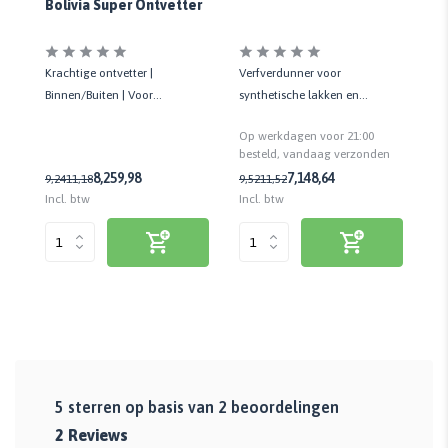
Bolivia Super Ontvetter
oor
Verfverdunner voor
Vo
Krachtige ontvetter |
en
synthetische lakken en
sc
Binnen/Buiten | Voor
olieverven | Ook ontvetter voor
af
hardnekkige vervuiling | 1 liter
Op werkdagen voor 21:00
Op
metaal
n
besteld, vandaag verzonden
be
7,14
8,64
8,25
9,98
9,52
11,52
12
9,24
11,18
Incl. btw
Inc
Incl. btw
5
sterren op basis van
2
beoordelingen
2
Reviews