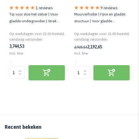
1 reviews
9 reviews
Tip voor doe-het-zelver | Voor
Muurverfroller | Fijne en gladde
gladde ondergronden | Strak
structuur | Voor gladde
resultaat | 10 cm | 2 stuks
ondergronden | Kwaliteit prof.
Op werkdagen voor 21:00 besteld,
Op werkdagen voor 21:00 besteld,
vandaag verzonden
vandaag verzonden
3,74
4,53
2,19
2,65
2,92
3,53
Incl. btw
Incl. btw
Recent bekeken