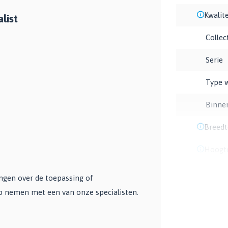
Kwalite
list
Collec
Serie
Type 
Binne
Breedt
Hoogt
angen over de toepassing of
op nemen met een van onze specialisten.