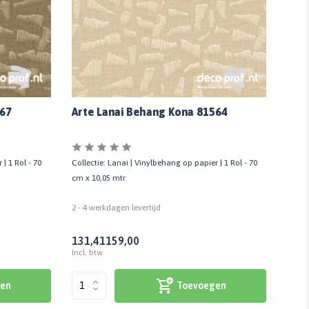
567
Arte Lanai Behang Kona 81564
Art
| 1 Rol - 70
Collectie: Lanai | Vinylbehang op papier | 1 Rol - 70
Collec
cm x 10,05 mtr
cm x 
2 - 4 werkdagen levertijd
2 - 4 
131,41
159,00
131
Incl. btw
Incl. 
en
Toevoegen