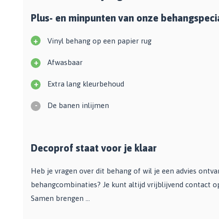
Bekijk alle Spuitbussen
Afbijtmiddelen
Poetsdoeken
Plus- en minpunten van onze behangspecia
Beschermingsmiddelen
Vloerverven
Overige gereedschappen
Wegwerpartikelen
Vloerverf
+
Vinyl behang op een papier rug
Additieven
Spackmessen
Betonverf
Bekijk alle Overige materialen
Spanen
+
Afwasbaar
Wegenverf
Televerlengstok
Garagevloer verf
+
Extra lang kleurbehoud
Handgereedschap
Voorstrijk en primer
Mengstaven
-
De banen inlijmen
Bekijk alle Vloerverven
Speciale verf
Duurzame verf
Decoprof staat voor je klaar
Tegelverf
Schoolbord- en magneetverf
Heb je vragen over dit behang of wil je een advies ontv
Kassenwit
behangcombinaties? Je kunt altijd vrijblijvend contact 
Dakcoating
Samen brengen ...
Bekijk alle Speciale verf