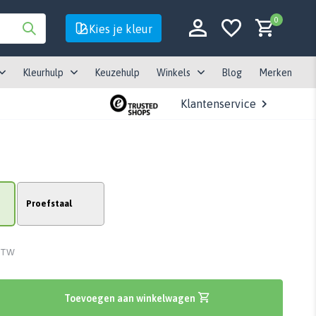
0
Kies je kleur
Kleurhulp
Keuzehulp
Winkels
Blog
Merken
Klantenservice
Account aanmaken
Account aanmaken
Proefstaal
 BTW
Toevoegen aan winkelwagen