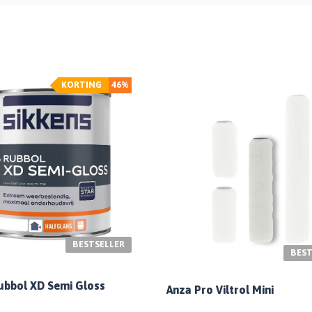
KORTING
46%
BESTSELLER
BEST
ubbol XD Semi Gloss
Anza Pro Viltrol Mini