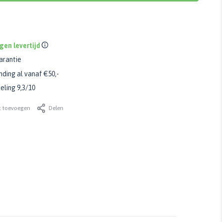
gen levertijd
arantie
nding al vanaf €50,-
ling 9,3/10
t toevoegen
Delen