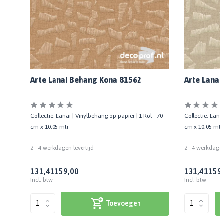
Arte Lanai Behang Kona 81562
Arte Lana
- 100
Collectie: Lanai | Vinylbehang op papier | 1 Rol - 70
Collectie: Lan
cm x 10,05 mtr
cm x 10,05 mt
2 - 4 werkdagen levertijd
2 - 4 werkdage
131,41
159,00
131,41
159
Incl. btw
Incl. btw
Toevoegen