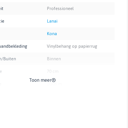
it
Professioneel
tie
Lanai
Kona
wandbekleding
Vinylbehang op papierrug
n/Buiten
Binnen
e
70 cm
Toon meer
e
10,05 m