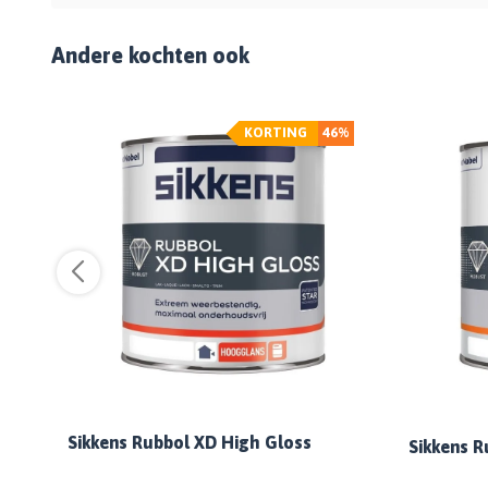
Andere kochten ook
%
KORTING
46%
R
Sikkens Rubbol XD High Gloss
Sikkens R