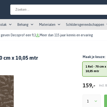
tolak
Behang
Materialen
Schildersgereedschappen
 geven Decoprof een 9,3
Meer dan 115 jaar kennis en ervaring
0 cm x 10,05 mtr
Maak je keuze:
1 Rol - 70 cm x
10,05 mtr
159,-
Incl.