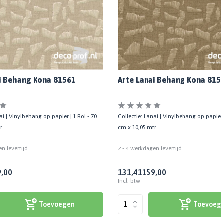
i Behang Kona 81561
Arte Lanai Behang Kona 81
ai | Vinylbehang op papier | 1 Rol - 70
Collectie: Lanai | Vinylbehang op papier 
r
cm x 10,05 mtr
n levertijd
2 - 4 werkdagen levertijd
,00
131,41
159,00
Incl. btw
Toevoegen
Toevoeg