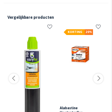
Vergelijkbare producten
KORTING
20%
Alabastine
Al