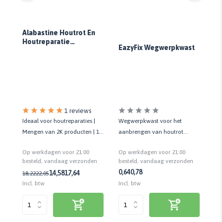
Alabastine Houtrot En
Houtreparatie
gh
EazyFix Wegwerpkwast
Plamuurmes
Bl
s
1 reviews
Wegwerpkwast voor het
Ideaal voor houtreparaties |
Vo
 10
aanbrengen van houtrot
Mengen van 2K producten | 1
di
sed
impregneer | Eenmalig gebruik
klein en 1 groot plamuurmes
te
Op werkdagen voor 21:00
Op werkdagen voor 21:00
Op
n
besteld, vandaag verzonden
besteld, vandaag verzonden
be
0,64
0,78
14,58
17,64
18,22
22,05
5,
Incl. btw
Incl. btw
Inc