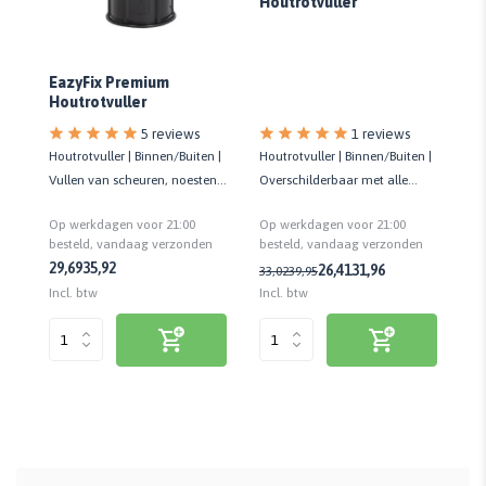
Houtrotvuller
S
Ho
EazyFix Premium
Houtrotvuller
5 reviews
1 reviews
Houtrotvuller | Binnen/Buiten |
Houtrotvuller | Binnen/Buiten |
2K
r
Vullen van scheuren, noesten
Overschilderbaar met alle
Bi
en verbindingen | 150 ML
soorten verf | IJzersterk
ov
Op werkdagen voor 21:00
Op werkdagen voor 21:00
Op
| 
n
besteld, vandaag verzonden
besteld, vandaag verzonden
be
29,69
35,92
26,41
31,96
33,02
39,95
40
Incl. btw
Incl. btw
Inc