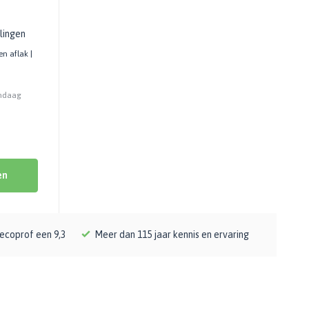
lingen
en aflak |
andaag
en
ecoprof een 9,3
Meer dan 115 jaar kennis en ervaring