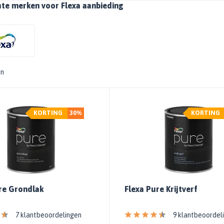
hte merken voor Flexa aanbieding
en
KORTING
30%
KORTING
re Grondlak
Flexa Pure Krijtverf
7 klantbeoordelingen
9 klantbeoordel