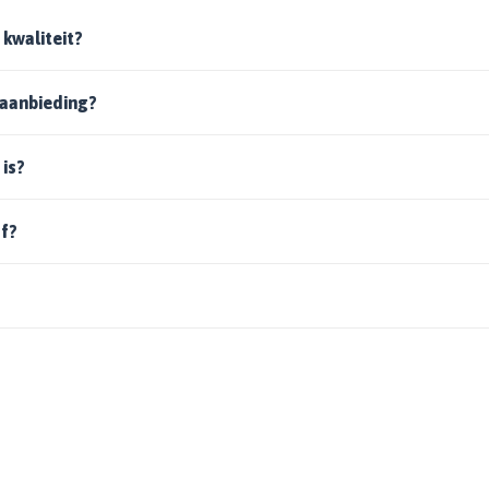
 kwaliteit?
 aanbieding?
is?
f?