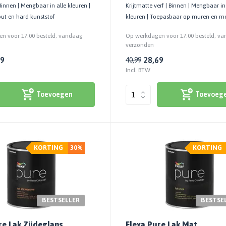
Binnen | Mengbaar in alle kleuren |
Krijtmatte verf | Binnen | Mengbaar in
ut en hard kunststof
kleuren | Toepasbaar op muren en me
n voor 17:00 besteld, vandaag
Op werkdagen voor 17:00 besteld, v
verzonden
69
28,69
40,99
Incl. BTW
Toevoegen
Toevoeg
KORTING
30%
KORTING
BESTSELLER
BESTSE
re Lak Zijdeglans
Flexa Pure Lak Mat