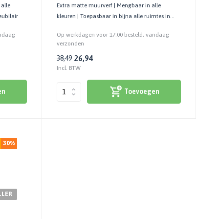
 alle
Extra matte muurverf | Mengbaar in alle
ubilair
kleuren | Toepasbaar in bijna alle ruimtes in
huis
andaag
Op werkdagen voor 17:00 besteld, vandaag
verzonden
26,94
38,49
Incl. BTW
en
Toevoegen
30%
LLER