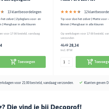
13 klantbeoordelingen
12 klantbeoorde
-het-zelver | Zijdeglans voor- en
Tip voor doe-het-zelver | Matte voor- 
en | Mengbaar in alle kleuren
Binnen | Mengbaar in alle kleuren
n voor 17:00 besteld, vandaag
Op werkdagen voor 17:00 besteld, v
verzonden
34
28,34
40,49
Incl. BTW
Toevoegen
Toevoeg
rkdagen voor 21:00 besteld, vandaag verzonden.
Klanten geven D
? Die vind je bij Decoprof!