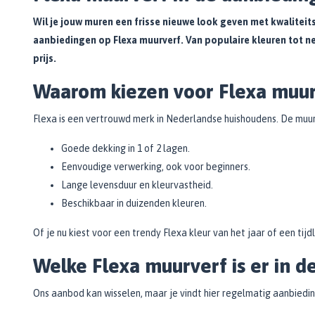
Isoleert vlekken / inhoudstoffen
(1)
Wil je jouw muren een frisse nieuwe look geven met kwaliteitsve
Glansgraad
aanbiedingen op Flexa muurverf. Van populaire kleuren tot ne
prijs.
Extra mat
(2)
Waarom kiezen voor Flexa muur
Mat
(2)
Zijdeglans / Satin
(1)
Flexa is een vertrouwd merk in Nederlandse huishoudens. De muu
Basis
Goede dekking in 1 of 2 lagen.
Eenvoudige verwerking, ook voor beginners.
Watergedragen
(5)
Lange levensduur en kleurvastheid.
Beschikbaar in duizenden kleuren.
Inhoud
500 ML
(5)
Of je nu kiest voor een trendy Flexa kleur van het jaar of een tijd
1 LTR
(5)
Welke Flexa muurverf is er in d
2,5 LTR
(2)
Ons aanbod kan wisselen, maar je vindt hier regelmatig aanbiedi
5 LTR
(2)