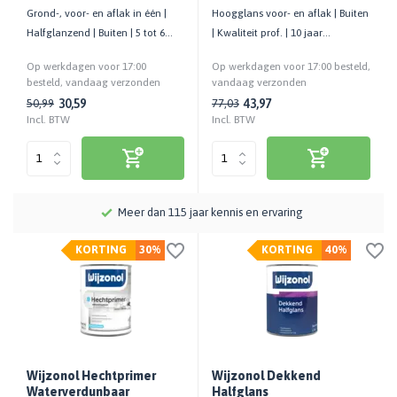
Grond-, voor- en aflak in één |
Hoogglans voor- en aflak | Buiten
Halfglanzend | Buiten | 5 tot 6
| Kwaliteit prof. | 10 jaar
jaar onderhoudsvrij | Hout
onderhoudsarm | 13 m²/liter
Op werkdagen voor 17:00
Op werkdagen voor 17:00 besteld,
besteld, vandaag verzonden
vandaag verzonden
30,59
43,97
50,99
77,03
Incl. BTW
Incl. BTW
Meer dan 115 jaar kennis en ervaring
KORTING
30%
KORTING
40%
Wijzonol Hechtprimer
Wijzonol Dekkend
Waterverdunbaar
Halfglans