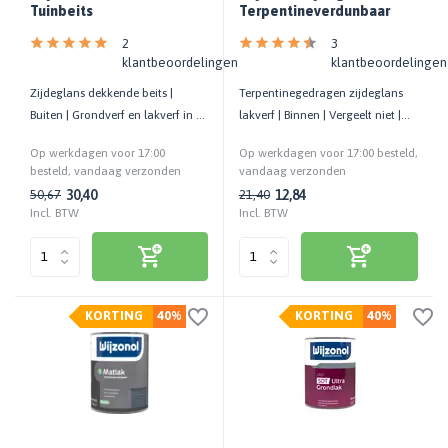
Tuinbeits
Terpentineverdunbaar
2
3
klantbeoordelingen
klantbeoordelingen
Zijdeglans dekkende beits |
Terpentinegedragen zijdeglans
Buiten | Grondverf en lakverf in 1 |
lakverf | Binnen | Vergeelt niet |
Ideaal voor tuinhout
Kras- en stootvast
Op werkdagen voor 17:00
Op werkdagen voor 17:00 besteld,
besteld, vandaag verzonden
vandaag verzonden
30,40
12,84
50,67
21,40
Incl. BTW
Incl. BTW
KORTING
40%
KORTING
40%