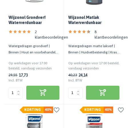
Wijzonol Grondverf
Wijzonol Matlak
Waterverdunbaar
Waterverdunbaar
2
8
klantbeoordelingen
klantbeoordelingen
Watergedragen grondverf |
Watergedragen matte lakverf |
Binnen | Hout en voorbehandelde
Binnen | Huidvetbestendig | Kras-
ondergronden
en stootvast
Op werkdagen voor 17:00
Op werkdagen voor 17:00 besteld,
besteld, vandaag verzonden
vandaag verzonden
17,73
24,14
29,55
40,23
Incl. BTW
Incl. BTW
KORTING
40%
KORTING
40%