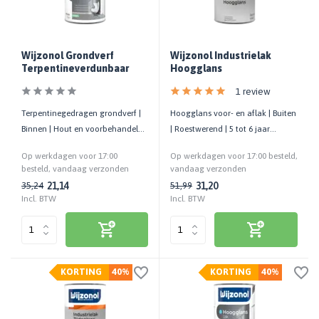
Wijzonol Grondverf
Wijzonol Industrielak
Terpentineverdunbaar
Hoogglans
1 review
Terpentinegedragen grondverf |
Hoogglans voor- en aflak | Buiten
Binnen | Hout en voorbehandelde
| Roestwerend | 5 tot 6 jaar
ondergronden
onderhoudsvrij
Op werkdagen voor 17:00
Op werkdagen voor 17:00 besteld,
besteld, vandaag verzonden
vandaag verzonden
21,14
31,20
35,24
51,99
Incl. BTW
Incl. BTW
KORTING
40%
KORTING
40%