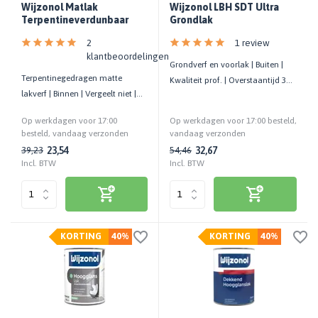
Wijzonol Matlak
Wijzonol LBH SDT Ultra
Terpentineverdunbaar
Grondlak
2
1 review
klantbeoordelingen
Grondverf en voorlak | Buiten |
Terpentinegedragen matte
Kwaliteit prof. | Overstaantijd 3
lakverf | Binnen | Vergeelt niet |
jaar | Hout
Kras- en stootvast
Op werkdagen voor 17:00
Op werkdagen voor 17:00 besteld,
besteld, vandaag verzonden
vandaag verzonden
23,54
32,67
39,23
54,46
Incl. BTW
Incl. BTW
KORTING
40%
KORTING
40%