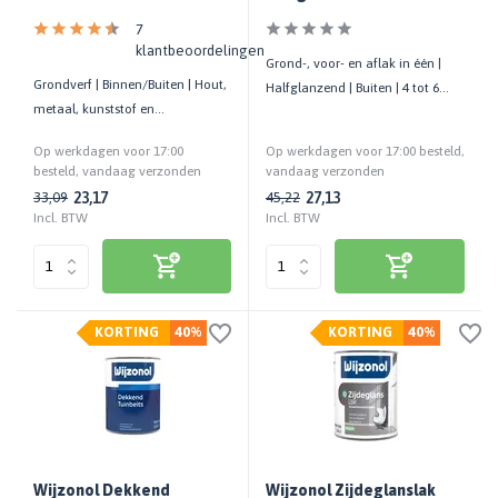
7
klantbeoordelingen
Grond-, voor- en aflak in één |
Grondverf | Binnen/Buiten | Hout,
Halfglanzend | Buiten | 4 tot 6
metaal, kunststof en
jaar onderhoudsvrij | Hout
steenachtige ondergronden
Op werkdagen voor 17:00
Op werkdagen voor 17:00 besteld,
besteld, vandaag verzonden
vandaag verzonden
23,17
27,13
33,09
45,22
Incl. BTW
Incl. BTW
KORTING
40%
KORTING
40%
Wijzonol Dekkend
Wijzonol Zijdeglanslak