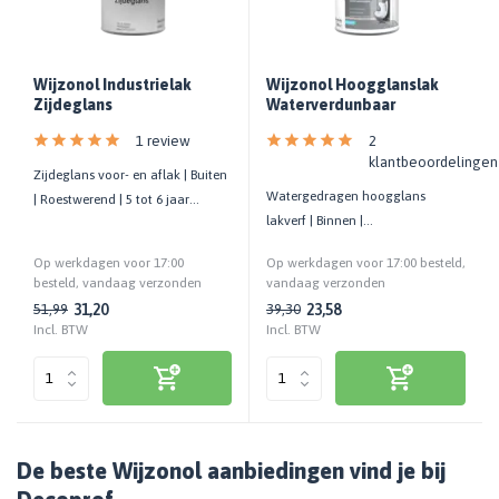
Wijzonol Industrielak
Wijzonol Hoogglanslak
Zijdeglans
Waterverdunbaar
1 review
2
klantbeoordelingen
Zijdeglans voor- en aflak | Buiten
Watergedragen hoogglans
| Roestwerend | 5 tot 6 jaar
lakverf | Binnen |
onderhoudsvrij
Huidvetbestendig | Kras- en
Op werkdagen voor 17:00
Op werkdagen voor 17:00 besteld,
stootvast
besteld, vandaag verzonden
vandaag verzonden
31,20
23,58
51,99
39,30
Incl. BTW
Incl. BTW
De beste Wijzonol aanbiedingen vind je bij