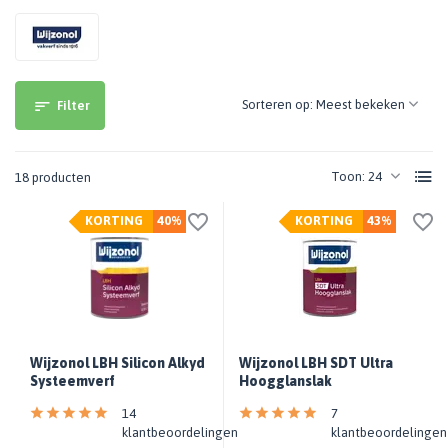
Sorteren op:
Filter
Toon:
18 producten
KORTING
40%
KORTING
43%
Wijzonol LBH Silicon Alkyd
Wijzonol LBH SDT Ultra
Systeemverf
Hoogglanslak
14
7
klantbeoordelingen
klantbeoordelingen