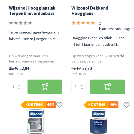
Wijzonol Hoogglanslak
Wijzonol Dekkend
Terpentineverdunbaar
Hoogglans
2
klantbeoordelingen
Terpentinegedragen hoogglans
Hoogglans voor- en aflak | Buiten
lakverf | Binnen | Vergeelt niet |
| 4 tot 6 jaar onderhoudsvrij |
Kras- en stootvast
Goed glansbehoud
Op werkdagen voor 17:00
Op werkdagen voor 17:00 besteld,
besteld, vandaag verzonden
vandaag verzonden
12,84
29,20
21,40
48,67
Incl. BTW
Incl. BTW
KORTING
40%
KORTING
40%