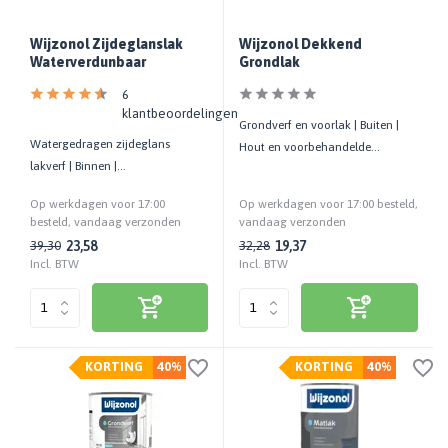
Wijzonol Zijdeglanslak
Wijzonol Dekkend
Waterverdunbaar
Grondlak
6
klantbeoordelingen
Grondverf en voorlak | Buiten |
Watergedragen zijdeglans
Hout en voorbehandelde
lakverf | Binnen |
oppervlakte | Goed dekkend
Huidvetbestendig | Kras- en
Op werkdagen voor 17:00
Op werkdagen voor 17:00 besteld,
stootvast
besteld, vandaag verzonden
vandaag verzonden
23,58
19,37
39,30
32,28
Incl. BTW
Incl. BTW
KORTING
40%
KORTING
40%