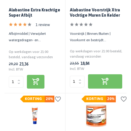
Alabastine Extra Krachtige
Alabastine Voorstrijk Xtra
Super Afbijt
Vochtige Muren En Kelder
1 review
Afbijtmiddel | Verwijdert
Voorstrijk | Binnen/Buiten |
watergedragen- en
Voorkomt en bestrijdt
oplosmiddelhoudende verf en
vochtdoorslag en vochtplekken
Op werkdagen voor 21:00 besteld,
Op werkdagen voor 21:00
beits | 1 LTR
vandaag verzonden
besteld, vandaag verzonden
18,84
23,55
23,36
29,20
Incl. BTW
Incl. BTW
KORTING
20%
KORTING
20%