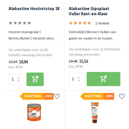
Alabastine Houtrotstop 1K
Alabastine Gipsplaat
Vuller Kant-en-Klaar
1 review
Houtrot impregneer |
Vulmiddel | Binnen | Vullen van
Binnen/Buiten | Versterkt door
gaten en naden in en tussen
houtrot aangetast hout | 250 ML
gipsplaten | Gebruiksklaar
Op werkdagen voor 21:00 besteld,
Op werkdagen voor 21:00
vandaag verzonden
besteld, vandaag verzonden
15,56
19,45
18,84
23,55
Incl. BTW
Incl. BTW
KORTING
20%
KORTING
20%