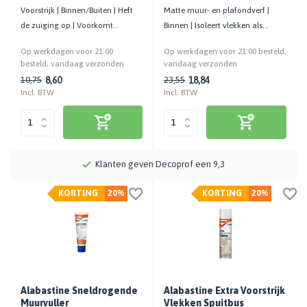
Voorstrijk | Binnen/Buiten | Heft
Matte muur- en plafondverf |
de zuiging op | Voorkomt
Binnen | Isoleert vlekken als
aanzetten en kleurverschil
nicotine en vet | 100% Wit
Op werkdagen voor 21:00
Op werkdagen voor 21:00 besteld,
besteld, vandaag verzonden
vandaag verzonden
8,60
18,84
10,75
23,55
Incl. BTW
Incl. BTW
Meer dan 115 jaar kennis en ervaring
KORTING
20%
KORTING
20%
Alabastine Sneldrogende
Alabastine Extra Voorstrijk
Muurvuller
Vlekken Spuitbus