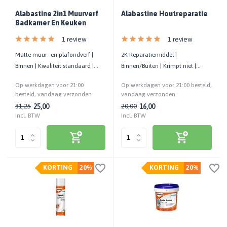
Alabastine 2in1 Muurverf
Alabastine Houtreparatie
Badkamer En Keuken
1 review
1 review
Matte muur- en plafondverf |
2K Reparatiemiddel |
Binnen | Kwaliteit standaard |
Binnen/Buiten | Krimpt niet |
Schimmelbestendig
Overschilderbaar met alle
Op werkdagen voor 21:00
Op werkdagen voor 21:00 besteld,
soorten verf
besteld, vandaag verzonden
vandaag verzonden
25,00
16,00
31,25
20,00
Incl. BTW
Incl. BTW
KORTING
20%
KORTING
20%