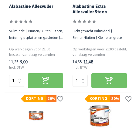
Alabastine Allesvuller
Alabastine Extra
Allesvuller Steen
Vulmiddel | Binnen/Buiten | Steen,
Lichtgewicht vulmiddel |
beton, gipsplaten en gasbeton |
Binnen/Buiten | Kleine en grote
Gaten tot 5 cm diepte
reparaties | Diverse ondergronden
Op werkdagen voor 21:00
Op werkdagen voor 21:00 besteld,
besteld, vandaag verzonden
vandaag verzonden
9,00
11,48
11,25
14,35
Incl. BTW
Incl. BTW
KORTING
20%
KORTING
20%