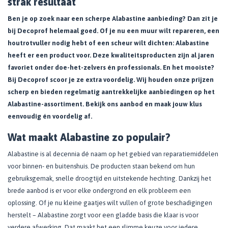
strak resultaat
Ben je op zoek naar een scherpe Alabastine aanbieding? Dan zit je
bij Decoprof helemaal goed. Of je nu een muur wilt repareren, een
houtrotvuller nodig hebt of een scheur wilt dichten: Alabastine
heeft er een product voor. Deze kwaliteitsproducten zijn al jaren
favoriet onder doe-het-zelvers én professionals. En het mooiste?
Bij Decoprof scoor je ze extra voordelig. Wij houden onze prijzen
scherp en bieden regelmatig aantrekkelijke aanbiedingen op het
Alabastine-assortiment. Bekijk ons aanbod en maak jouw klus
eenvoudig én voordelig af.
Wat maakt Alabastine zo populair?
Alabastine is al decennia dé naam op het gebied van reparatiemiddelen
voor binnen- en buitenshuis. De producten staan bekend om hun
gebruiksgemak, snelle droogtijd en uitstekende hechting. Dankzij het
brede aanbod is er voor elke ondergrond en elk probleem een
oplossing. Of je nu kleine gaatjes wilt vullen of grote beschadigingen
herstelt – Alabastine zorgt voor een gladde basis die klaar is voor
verdere afwerking. Dat maakt het een slimme keuze voor iedere