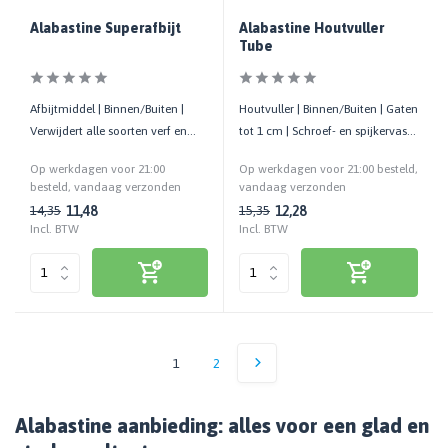
Alabastine Superafbijt
Alabastine Houtvuller
Tube
Afbijtmiddel | Binnen/Buiten |
Houtvuller | Binnen/Buiten | Gaten
Verwijdert alle soorten verf en
tot 1 cm | Schroef- en spijkervast |
vernis | Div. ondergronden
Gebruiksklaar
Op werkdagen voor 21:00
Op werkdagen voor 21:00 besteld,
besteld, vandaag verzonden
vandaag verzonden
11,48
12,28
14,35
15,35
Incl. BTW
Incl. BTW
1
2
Alabastine aanbieding: alles voor een glad en