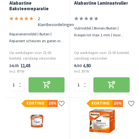
Alabastine
Alabastine Laminaatvuller
Baksteenreparatie
2
klantbeoordelingen
Vulmiddel | Binnen/Buiten |
Reparatiemiddel | Buiten |
Krasjes tot max 1 mm | Voor
Repareert scheuren en gaten in
laminaat, parket en houten
baksteen | Waterafstotend
vloeren
Op werkdagen voor 21:00
Op werkdagen voor 21:00 besteld,
besteld, vandaag verzonden
vandaag verzonden
11,48
6,80
14,35
8,50
Incl. BTW
Incl. BTW
KORTING
20%
KORTING
20%