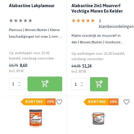
Alabastine Lakplamuur
Alabastine 2in1 Muurverf
Vochtige Muren En Kelder
2
klantbeoordelingen
Plamuur | Binnen/Buiten | Kleine
Matte voorstrijk en muurverf in
beschadigingen tot max 1 mm |
één | Binnen/Buiten | Voorkomt
Gebruiksklaar | Hout
vochtdoorslag | 2,5 LTR
Op werkdagen voor 21:00
Op werkdagen voor 21:00 besteld,
besteld, vandaag verzonden
vandaag verzonden
8,60
10,75
51,24
64,05
Incl. BTW
Incl. BTW
KORTING
20%
KORTING
20%