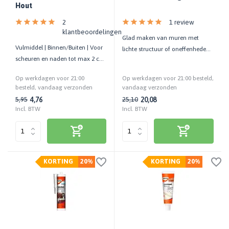
Hout
2
1 review
klantbeoordelingen
Glad maken van muren met
Vulmiddel | Binnen/Buiten | Voor
lichte structuur of oneffenheden |
scheuren en naden tot max 2 cm
Binnen | Gebruiksklaar
| Overschilderbaar
Op werkdagen voor 21:00
Op werkdagen voor 21:00 besteld,
besteld, vandaag verzonden
vandaag verzonden
4,76
20,08
5,95
25,10
Incl. BTW
Incl. BTW
KORTING
20%
KORTING
20%