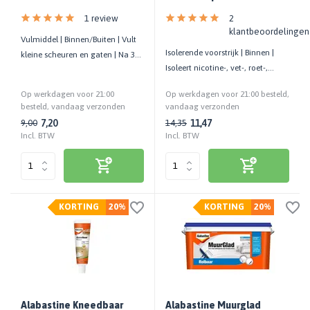
1 review
2
klantbeoordelingen
Vulmiddel | Binnen/Buiten | Vult
Isolerende voorstrijk | Binnen |
kleine scheuren en gaten | Na 30
Isoleert nicotine-, vet-, roet-,
minuten overschilderbaar
lekkage, etc. | Spuitbus
Op werkdagen voor 21:00
Op werkdagen voor 21:00 besteld,
besteld, vandaag verzonden
vandaag verzonden
7,20
11,47
9,00
14,35
Incl. BTW
Incl. BTW
KORTING
20%
KORTING
20%
Alabastine Kneedbaar
Alabastine Muurglad