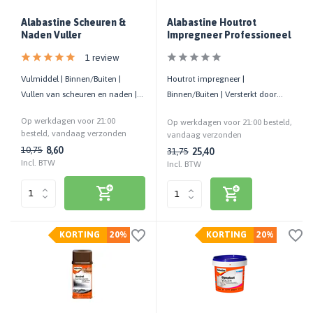
Alabastine Scheuren &
Alabastine Houtrot
Naden Vuller
Impregneer Professioneel
1 review
Vulmiddel | Binnen/Buiten |
Houtrot impregneer |
Vullen van scheuren en naden |
Binnen/Buiten | Versterkt door
Diverse ondergronden | Wit
houtrot aangetast hout | 120 ML
Op werkdagen voor 21:00
Op werkdagen voor 21:00 besteld,
besteld, vandaag verzonden
vandaag verzonden
8,60
10,75
25,40
31,75
Incl. BTW
Incl. BTW
KORTING
20%
KORTING
20%