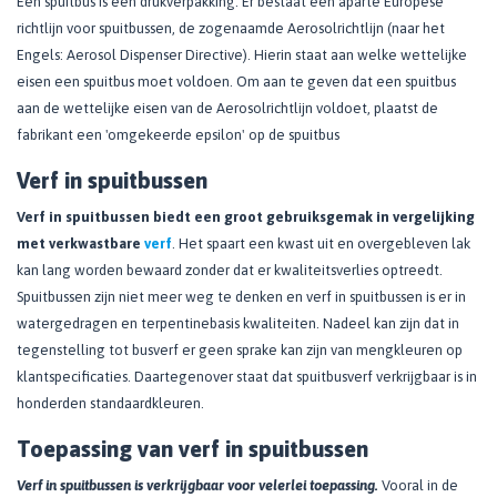
Een spuitbus is een drukverpakking. Er bestaat een aparte Europese
richtlijn voor spuitbussen, de zogenaamde Aerosolrichtlijn (naar het
Engels: Aerosol Dispenser Directive). Hierin staat aan welke wettelijke
eisen een spuitbus moet voldoen. Om aan te geven dat een spuitbus
aan de wettelijke eisen van de Aerosolrichtlijn voldoet, plaatst de
fabrikant een 'omgekeerde epsilon' op de spuitbus
​Verf in spuitbussen
Verf in spuitbussen biedt een groot gebruiksgemak in vergelijking
met verkwastbare
verf
. Het spaart een kwast uit en overgebleven lak
kan lang worden bewaard zonder dat er kwaliteitsverlies optreedt.
Spuitbussen zijn niet meer weg te denken en verf in spuitbussen is er in
watergedragen en terpentinebasis kwaliteiten. Nadeel kan zijn dat in
tegenstelling tot busverf er geen sprake kan zijn van mengkleuren op
klantspecificaties. Daartegenover staat dat spuitbusverf verkrijgbaar is in
honderden standaardkleuren.
Toepassing van verf in spuitbussen
Verf in spuitbussen is verkrijgbaar voor velerlei toepassing.
Vooral in de